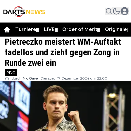
Turniere
LIVE
Order of Merit
Originale
▼
▼
▼
▼
Pietreczko meistert WM-Auftakt
tadellos und zieht gegen Zong in
Runde zwei ein
PDC
durch
Nic Gayer
Dienstag, 17 Dezember 2024 um 22:00