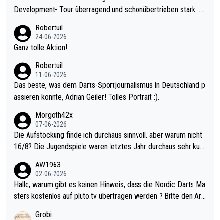
Development- Tour überragend und schonübertrieben stark. U
nter 60 im Ave dagegen eigentlich schon zu schwach - gerade
Robertuil
mal 40+ erst recht. Da gewinnst keinen Blumentopf - ist ja noc
24-06-2026
h krasser wie ein Pokalspiel eines Kreisligisten vs einem Bund
Ganz tolle Aktion!
esligisten.
Robertuil
11-06-2026
Das beste, was dem Darts-Sportjournalismus in Deutschland p
assieren konnte, Adrian Geiler! Tolles Portrait :).
Morgoth42x
07-06-2026
Die Aufstockung finde ich durchaus sinnvoll, aber warum nicht
16/8? Die Jugendspiele waren letztes Jahr durchaus sehr kurz
weilig und besser anzuschauen, als manch Erwachsenenspiel.
AW1963
Allerdings ist Mitchell Lawrie als Nummer 1 der Welt eh qualifi
02-06-2026
ziert. Somit ändert die automatische Qualifikation des Weltmei
Hallo, warum gibt es keinen Hinweis, dass die Nordic Darts Ma
sters erstmal nichts. Ich denke sie wollen damit für nächstes J
sters kostenlos auf pluto.tv übertragen werden ? Bitte den Arti
ahr vorsorgen, denn da ist er alt genug für die PDC und wird w
kel aktualisieren, danke!
Grobi
ohl wenig WDF Turniere spielen. Dies war bei Archie Self letzt