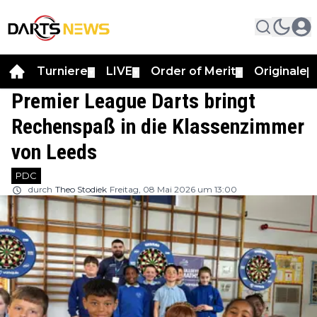
Turniere
LIVE
Order of Merit
Originale
▼
▼
▼
▼
Premier League Darts bringt
Rechenspaß in die Klassenzimmer
von Leeds
PDC
durch
Theo Stodiek
Freitag, 08 Mai 2026 um 13:00