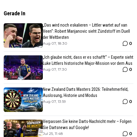
Gerade In
„Das wird noch eskalieren – Littler wartet auf van
Veen“: Robert Marijanovic sieht Zündstoff im Duell
der Weltbesten
0
Aug 07, 18:30
„Ich glaube nicht, dass er es schafft“ – Experte sieht
Luke Littlers historische Major-Mission vor dem Aus
0
Aug 07, 17:30
New Zealand Darts Masters 2026: Teilnehmerfeld,
Auslosung, Historie und Modus
0
Aug 07, 13:59
Verpassen Sie keine Darts-Nachricht mehr – Folgen
Sie Dartsnews auf Google!
0
Jul 25, 11:48