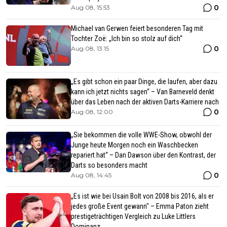
0
Aug 08, 15:53
Michael van Gerwen feiert besonderen Tag mit
Tochter Zoë: „Ich bin so stolz auf dich“
0
Aug 08, 13:15
„Es gibt schon ein paar Dinge, die laufen, aber dazu
kann ich jetzt nichts sagen“ – Van Barneveld denkt
über das Leben nach der aktiven Darts-Karriere nach
0
Aug 08, 12:00
„Sie bekommen die volle WWE-Show, obwohl der
Junge heute Morgen noch ein Waschbecken
repariert hat“ – Dan Dawson über den Kontrast, der
Darts so besonders macht
0
Aug 08, 14:45
„Es ist wie bei Usain Bolt von 2008 bis 2016, als er
jedes große Event gewann" – Emma Paton zieht
prestigeträchtigen Vergleich zu Luke Littlers
Dominanz