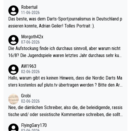
esligisten.
Robertuil
11-06-2026
Das beste, was dem Darts-Sportjournalismus in Deutschland p
assieren konnte, Adrian Geiler! Tolles Portrait :).
Morgoth42x
07-06-2026
Die Aufstockung finde ich durchaus sinnvoll, aber warum nicht
16/8? Die Jugendspiele waren letztes Jahr durchaus sehr kurz
weilig und besser anzuschauen, als manch Erwachsenenspiel.
AW1963
Allerdings ist Mitchell Lawrie als Nummer 1 der Welt eh qualifi
02-06-2026
ziert. Somit ändert die automatische Qualifikation des Weltmei
Hallo, warum gibt es keinen Hinweis, dass die Nordic Darts Ma
sters erstmal nichts. Ich denke sie wollen damit für nächstes J
sters kostenlos auf pluto.tv übertragen werden ? Bitte den Arti
ahr vorsorgen, denn da ist er alt genug für die PDC und wird w
kel aktualisieren, danke!
Grobi
ohl wenig WDF Turniere spielen. Dies war bei Archie Self letzt
02-06-2026
es Jahr der Fall. Er musste als amtierender Weltmeister durch
Nee, die dämlichen Schreiber, also die, die beleidigende, rassis
den Qualifier und ich glaube kaum, dass Mitchel sich das (in Ve
tische und/ oder sexistische Kommentare schreiben, die sollte
gas) antun würde, wenn er doch eigentlich die PDC-WM als Zi
n das einfach mal bleiben lassen. Sollten besser mal ihr eigene
FlyingGary170
el hat.
s Leben in den Griff kriegen. Nur eins wundert mich: Luke Little
02-06-2026