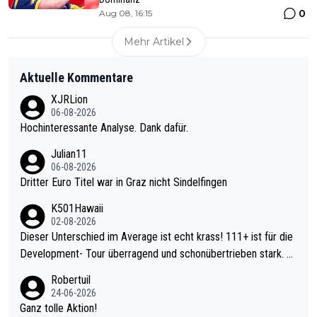
0
Aug 08, 16:15
Mehr Artikel
Aktuelle Kommentare
XJRLion
06-08-2026
Hochinteressante Analyse. Dank dafür.
Julian11
06-08-2026
Dritter Euro Titel war in Graz nicht Sindelfingen
K501Hawaii
02-08-2026
Dieser Unterschied im Average ist echt krass! 111+ ist für die
Development- Tour überragend und schonübertrieben stark. U
nter 60 im Ave dagegen eigentlich schon zu schwach - gerade
Robertuil
mal 40+ erst recht. Da gewinnst keinen Blumentopf - ist ja noc
24-06-2026
h krasser wie ein Pokalspiel eines Kreisligisten vs einem Bund
Ganz tolle Aktion!