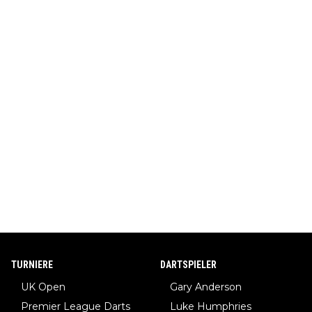
TURNIERE
DARTSPIELER
UK Open
Gary Anderson
Premier League Darts
Luke Humphries