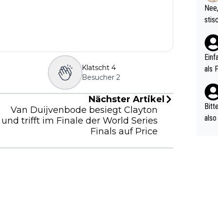
etzt
Nee,
urch
stis
(in 
ten 
als Z
nes 
ttle
Einf
vV p
Klatscht
4
als 
Besucher
2
n Ri
ehle
Nächster Artikel
Bitt
Van Duijvenbode besiegt Clayton
also
und trifft im Finale der World Series
ung,
Finals auf Price
werd
aube
sych
d di
e ma
n…