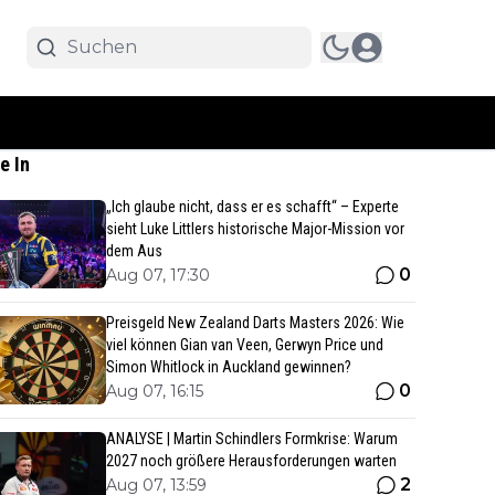
e In
„Ich glaube nicht, dass er es schafft“ – Experte
sieht Luke Littlers historische Major-Mission vor
dem Aus
0
Aug 07, 17:30
Preisgeld New Zealand Darts Masters 2026: Wie
viel können Gian van Veen, Gerwyn Price und
Simon Whitlock in Auckland gewinnen?
0
Aug 07, 16:15
ANALYSE | Martin Schindlers Formkrise: Warum
2027 noch größere Herausforderungen warten
2
Aug 07, 13:59