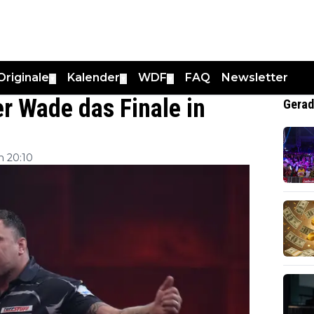
Originale
Kalender
WDF
FAQ
Newsletter
▼
▼
▼
er Wade das Finale in
Gerad
m 20:10