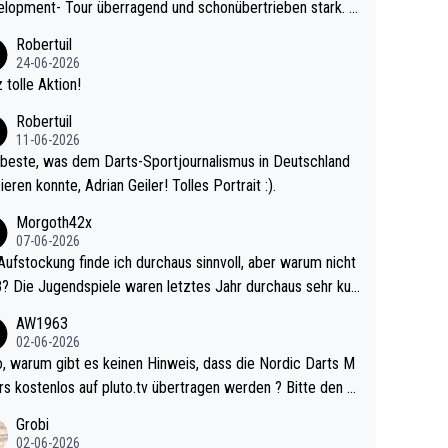
lopment- Tour überragend und schonübertrieben stark. U
 Ave dagegen eigentlich schon zu schwach - gerad
Robertuil
st recht. Da gewinnst keinen Blumentopf - ist ja n
24-06-2026
kalspiel eines Kreisligisten vs einem Bu
 tolle Aktion!
ligisten.
Robertuil
11-06-2026
beste, was dem Darts-Sportjournalismus in Deutschland
ieren konnte, Adrian Geiler! Tolles Portrait :).
Morgoth42x
07-06-2026
Aufstockung finde ich durchaus sinnvoll, aber warum nicht
r durchaus sehr kur
lig und besser anzuschauen, als manch Erwachsenenspie
AW1963
02-06-2026
ert. Somit ändert die automatische Qualifikation des Weltm
e Nordic Darts M
mal nichts. Ich denke sie wollen damit für nächste
rs kostenlos auf pluto.tv übertragen werden ? Bitte den A
hr vorsorgen, denn da ist er alt genug für die PDC und wir
el aktualisieren, danke!
Grobi
hl wenig WDF Turniere spielen. Dies war bei Archie Self l
02-06-2026