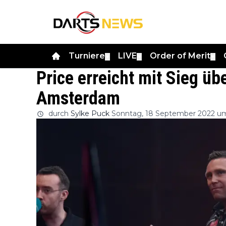
Turniere
LIVE
Order of Merit
▼
▼
▼
Price erreicht mit Sieg üb
Amsterdam
durch
Sylke Puck
Sonntag, 18 September 2022 u