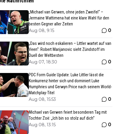
bte Nachrichten
„Michael van Gerwen, ohne jeden Zweifel“ –
Jermaine Wattimena hat eine klare Wahl für den
besten Gegner aller Zeiten
0
Aug 08, 9:15
„Das wird noch eskalieren – Littler wartet auf van
Veen“: Robert Marijanovic sieht Zündstoff im
Duell der Weltbesten
0
Aug 07, 18:30
PDC Form Guide Update: Luke Littler lässt die
Konkurrenz hinter sich und dominiert Luke
Humphries und Gerwyn Price nach seinem World-
Matchplay-Titel
0
Aug 08, 15:53
Michael van Gerwen feiert besonderen Tag mit
Tochter Zoë: „Ich bin so stolz auf dich“
0
Aug 08, 13:15