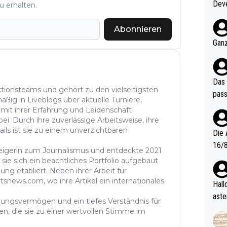
Deve
u erhalten.
nter 60 im
e mal 40+ er
Abonnieren
och krasser wie ein Po
Ganz
ndes
Das 
aktionsteams und gehört zu den vielseitigsten
pass
äßig in Liveblogs über aktuelle Turniere,
 mit ihrer Erfahrung und Leidenschaft
ei. Durch ihre zuverlässige Arbeitsweise, ihre
ails ist sie zu einem unverzichtbaren
Die 
16/8? Die Jugendspiele waren letztes Jah
steigerin zum Journalismus und entdeckte 2021
zwei
sie sich ein beachtliches Portfolio aufgebaut
l. Allerdings ist Mitchell Lawrie als Nummer 1 der Welt eh quali
ung etabliert. Neben ihrer Arbeit für
tsnews.com, wo ihre Artikel ein internationales
fizi
Hallo, warum gibt es keinen Hinweis, dass di
eisters erst
aste
ühlungsvermögen und ein tiefes Verständnis für
s Ja
rtik
n, die sie zu einer wertvollen Stimme im
d wo