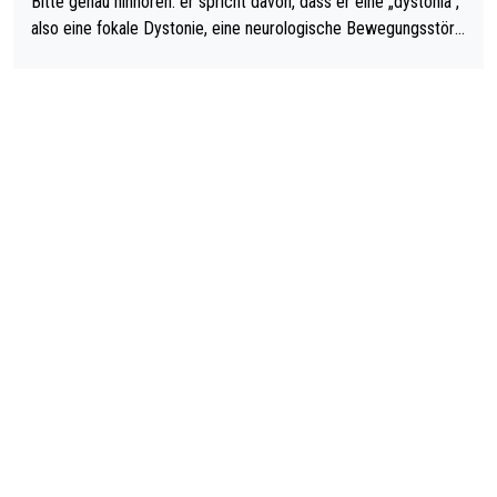
Bitte genau hinhören: er spricht davon, dass er eine „dystonia“,
also eine fokale Dystonie, eine neurologische Bewegungsstöru
ng, bei der unkontrolliert Bewegungen und Krämpfe erzeugt w
erden, im Arm hat. Und, dass Medikamente ihm helfen! Ich glau
be immer noch, dass sehr viele der Dartits-Fälle fälschlich psy
chologisiert werden und eigentlich fokale Dystonien sind. Und
diese könnten teils wirksam behandelt werden! Dafür müsste
man nur zum Neurologen und nicht zum Mentaltrainer gehen…