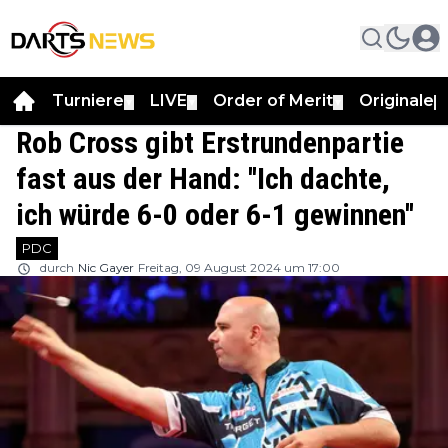
Turniere
LIVE
Order of Merit
Originale
▼
▼
▼
▼
Rob Cross gibt Erstrundenpartie
fast aus der Hand: ''Ich dachte,
ich würde 6-0 oder 6-1 gewinnen''
PDC
durch
Nic Gayer
Freitag, 09 August 2024 um 17:00