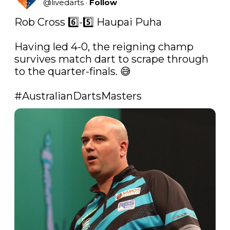
@
livedarts
·
Follow
Rob Cross 6️⃣-5️⃣ Haupai Puha

Having led 4-0, the reigning champ 
survives match dart to scrape through 
to the quarter-finals. 😅 

#AustralianDartsMasters