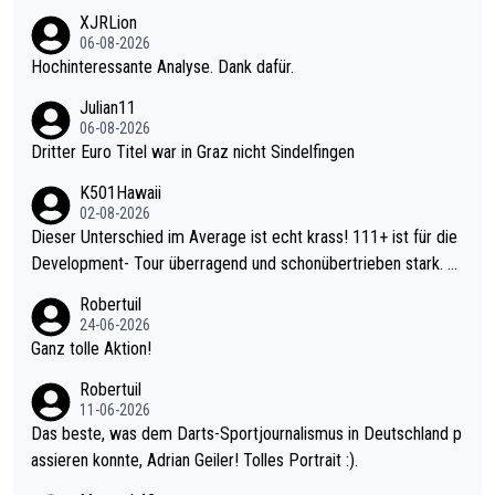
XJRLion
06-08-2026
Hochinteressante Analyse. Dank dafür.
Julian11
06-08-2026
Dritter Euro Titel war in Graz nicht Sindelfingen
K501Hawaii
02-08-2026
Dieser Unterschied im Average ist echt krass! 111+ ist für die
Development- Tour überragend und schonübertrieben stark. U
nter 60 im Ave dagegen eigentlich schon zu schwach - gerade
Robertuil
mal 40+ erst recht. Da gewinnst keinen Blumentopf - ist ja noc
24-06-2026
h krasser wie ein Pokalspiel eines Kreisligisten vs einem Bund
Ganz tolle Aktion!
esligisten.
Robertuil
11-06-2026
Das beste, was dem Darts-Sportjournalismus in Deutschland p
assieren konnte, Adrian Geiler! Tolles Portrait :).