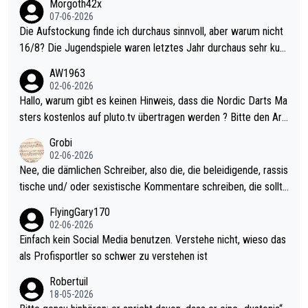
Morgoth42x
07-06-2026
Die Aufstockung finde ich durchaus sinnvoll, aber warum nicht
16/8? Die Jugendspiele waren letztes Jahr durchaus sehr kurz
weilig und besser anzuschauen, als manch Erwachsenenspiel.
AW1963
Allerdings ist Mitchell Lawrie als Nummer 1 der Welt eh qualifi
02-06-2026
ziert. Somit ändert die automatische Qualifikation des Weltmei
Hallo, warum gibt es keinen Hinweis, dass die Nordic Darts Ma
sters erstmal nichts. Ich denke sie wollen damit für nächstes J
sters kostenlos auf pluto.tv übertragen werden ? Bitte den Arti
ahr vorsorgen, denn da ist er alt genug für die PDC und wird w
kel aktualisieren, danke!
Grobi
ohl wenig WDF Turniere spielen. Dies war bei Archie Self letzt
02-06-2026
es Jahr der Fall. Er musste als amtierender Weltmeister durch
Nee, die dämlichen Schreiber, also die, die beleidigende, rassis
den Qualifier und ich glaube kaum, dass Mitchel sich das (in Ve
tische und/ oder sexistische Kommentare schreiben, die sollte
gas) antun würde, wenn er doch eigentlich die PDC-WM als Zi
n das einfach mal bleiben lassen. Sollten besser mal ihr eigene
FlyingGary170
el hat.
s Leben in den Griff kriegen. Nur eins wundert mich: Luke Little
02-06-2026
r war doch neulich erst derjenige, der über Social Media GvV p
Einfach kein Social Media benutzen. Verstehe nicht, wieso das
rovoziert hat. Und Littlers Mutter schießt öfters mal gegen Ric
als Profisportler so schwer zu verstehen ist
ardo Pietreczko auf Social Media. Hmmmm. Finde den Fehler!
Robertuil
18-05-2026