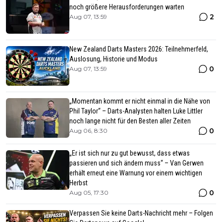
noch größere Herausforderungen warten
2
Aug 07, 13:59
New Zealand Darts Masters 2026: Teilnehmerfeld,
Auslosung, Historie und Modus
0
Aug 07, 13:59
„Momentan kommt er nicht einmal in die Nähe von
Phil Taylor“ – Darts-Analysten halten Luke Littler
noch lange nicht für den Besten aller Zeiten
0
Aug 06, 8:30
„Er ist sich nur zu gut bewusst, dass etwas
passieren und sich ändern muss“ – Van Gerwen
erhält erneut eine Warnung vor einem wichtigen
Herbst
0
Aug 05, 17:30
Verpassen Sie keine Darts-Nachricht mehr – Folgen