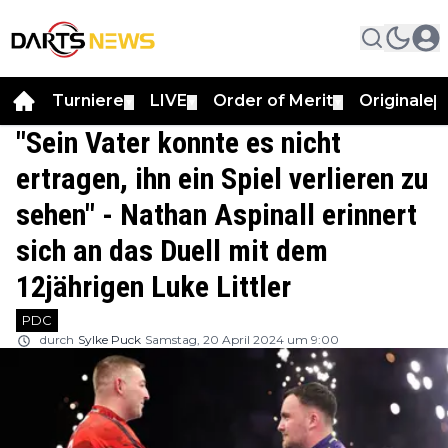
Turniere
LIVE
Order of Merit
Originale
▼
▼
▼
▼
"Sein Vater konnte es nicht
ertragen, ihn ein Spiel verlieren zu
sehen" - Nathan Aspinall erinnert
sich an das Duell mit dem
12jährigen Luke Littler
PDC
durch
Sylke Puck
Samstag, 20 April 2024 um 9:00