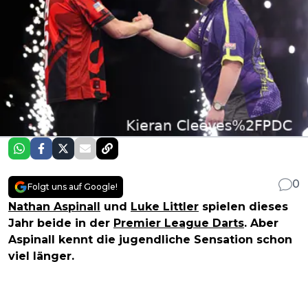
0
Folgt uns auf Google!
Nathan Aspinall
und
Luke Littler
spielen dieses
Jahr beide in der
Premier League Darts
. Aber
Aspinall kennt die jugendliche Sensation schon
viel länger.