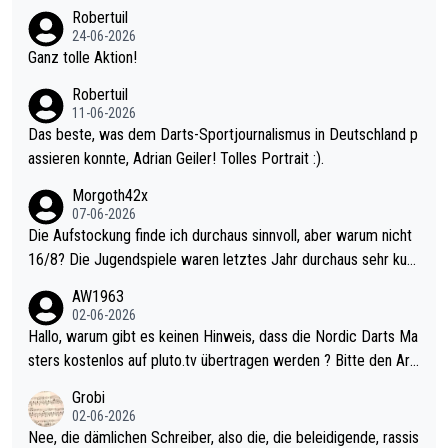
nter 60 im Ave dagegen eigentlich schon zu schwach - gerade
Robertuil
mal 40+ erst recht. Da gewinnst keinen Blumentopf - ist ja noc
24-06-2026
h krasser wie ein Pokalspiel eines Kreisligisten vs einem Bund
Ganz tolle Aktion!
esligisten.
Robertuil
11-06-2026
Das beste, was dem Darts-Sportjournalismus in Deutschland p
assieren konnte, Adrian Geiler! Tolles Portrait :).
Morgoth42x
07-06-2026
Die Aufstockung finde ich durchaus sinnvoll, aber warum nicht
16/8? Die Jugendspiele waren letztes Jahr durchaus sehr kurz
weilig und besser anzuschauen, als manch Erwachsenenspiel.
AW1963
Allerdings ist Mitchell Lawrie als Nummer 1 der Welt eh qualifi
02-06-2026
ziert. Somit ändert die automatische Qualifikation des Weltmei
Hallo, warum gibt es keinen Hinweis, dass die Nordic Darts Ma
sters erstmal nichts. Ich denke sie wollen damit für nächstes J
sters kostenlos auf pluto.tv übertragen werden ? Bitte den Arti
ahr vorsorgen, denn da ist er alt genug für die PDC und wird w
kel aktualisieren, danke!
Grobi
ohl wenig WDF Turniere spielen. Dies war bei Archie Self letzt
02-06-2026
es Jahr der Fall. Er musste als amtierender Weltmeister durch
Nee, die dämlichen Schreiber, also die, die beleidigende, rassis