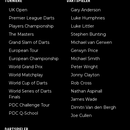
TURNIERE
DARTSPIELER
UK Open
Gary Anderson
Premier League Darts
Luke Humphries
Players Championship
Luke Littler
The Masters
Stephen Bunting
Grand Slam of Darts
Michael van Gerwen
European Tour
Gerwyn Price
European Championship
Michael Smith
World Grand Prix
Peter Wright
World Matchplay
Jonny Clayton
World Cup of Darts
Rob Cross
World Series of Darts
Nathan Aspinall
Finals
James Wade
PDC Challenge Tour
Dimitri Van den Bergh
PDC Q-School
Joe Cullen
DARTSPIELER