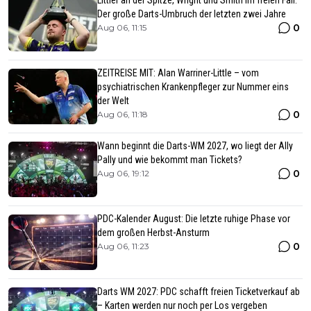
Littler an der Spitze, Wright und Smith im freien Fall:
Der große Darts-Umbruch der letzten zwei Jahre
0
Aug 06, 11:15
ZEITREISE MIT: Alan Warriner-Little – vom
psychiatrischen Krankenpfleger zur Nummer eins
der Welt
0
Aug 06, 11:18
Wann beginnt die Darts-WM 2027, wo liegt der Ally
Pally und wie bekommt man Tickets?
0
Aug 06, 19:12
PDC-Kalender August: Die letzte ruhige Phase vor
dem großen Herbst-Ansturm
0
Aug 06, 11:23
Darts WM 2027: PDC schafft freien Ticketverkauf ab
– Karten werden nur noch per Los vergeben