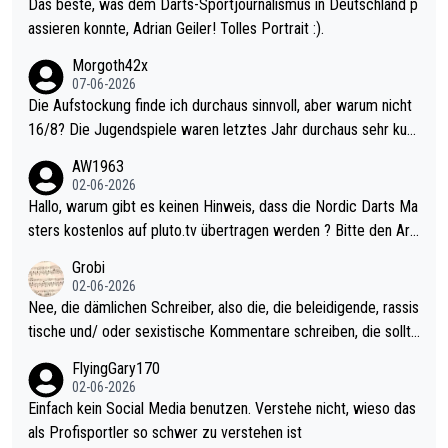
Das beste, was dem Darts-Sportjournalismus in Deutschland p
assieren konnte, Adrian Geiler! Tolles Portrait :).
Morgoth42x
07-06-2026
Die Aufstockung finde ich durchaus sinnvoll, aber warum nicht
16/8? Die Jugendspiele waren letztes Jahr durchaus sehr kurz
weilig und besser anzuschauen, als manch Erwachsenenspiel.
AW1963
Allerdings ist Mitchell Lawrie als Nummer 1 der Welt eh qualifi
02-06-2026
ziert. Somit ändert die automatische Qualifikation des Weltmei
Hallo, warum gibt es keinen Hinweis, dass die Nordic Darts Ma
sters erstmal nichts. Ich denke sie wollen damit für nächstes J
sters kostenlos auf pluto.tv übertragen werden ? Bitte den Arti
ahr vorsorgen, denn da ist er alt genug für die PDC und wird w
kel aktualisieren, danke!
Grobi
ohl wenig WDF Turniere spielen. Dies war bei Archie Self letzt
02-06-2026
es Jahr der Fall. Er musste als amtierender Weltmeister durch
Nee, die dämlichen Schreiber, also die, die beleidigende, rassis
den Qualifier und ich glaube kaum, dass Mitchel sich das (in Ve
tische und/ oder sexistische Kommentare schreiben, die sollte
gas) antun würde, wenn er doch eigentlich die PDC-WM als Zi
n das einfach mal bleiben lassen. Sollten besser mal ihr eigene
FlyingGary170
el hat.
s Leben in den Griff kriegen. Nur eins wundert mich: Luke Little
02-06-2026
r war doch neulich erst derjenige, der über Social Media GvV p
Einfach kein Social Media benutzen. Verstehe nicht, wieso das
rovoziert hat. Und Littlers Mutter schießt öfters mal gegen Ric
als Profisportler so schwer zu verstehen ist