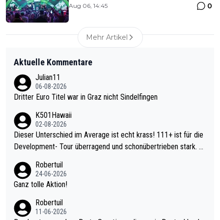
0
Aug 06, 14:45
Mehr Artikel
Aktuelle Kommentare
Julian11
06-08-2026
Dritter Euro Titel war in Graz nicht Sindelfingen
K501Hawaii
02-08-2026
Dieser Unterschied im Average ist echt krass! 111+ ist für die
Development- Tour überragend und schonübertrieben stark. U
nter 60 im Ave dagegen eigentlich schon zu schwach - gerade
Robertuil
mal 40+ erst recht. Da gewinnst keinen Blumentopf - ist ja noc
24-06-2026
h krasser wie ein Pokalspiel eines Kreisligisten vs einem Bund
Ganz tolle Aktion!
esligisten.
Robertuil
11-06-2026