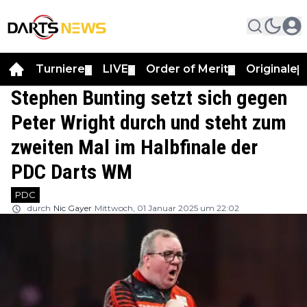
Turniere
LIVE
Order of Merit
Originale
▼
▼
▼
▼
Stephen Bunting setzt sich gegen
Peter Wright durch und steht zum
zweiten Mal im Halbfinale der
PDC Darts WM
PDC
durch
Nic Gayer
Mittwoch, 01 Januar 2025 um 22:02