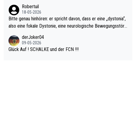
ardo Pietreczko auf Social Media. Hmmmm. Finde den Fehler!
Robertuil
18-05-2026
Bitte genau hinhören: er spricht davon, dass er eine „dystonia“,
also eine fokale Dystonie, eine neurologische Bewegungsstöru
ng, bei der unkontrolliert Bewegungen und Krämpfe erzeugt w
derJoker04
erden, im Arm hat. Und, dass Medikamente ihm helfen! Ich glau
09-05-2026
be immer noch, dass sehr viele der Dartits-Fälle fälschlich psy
Glück Auf ! SCHALKE und der FCN !!!
chologisiert werden und eigentlich fokale Dystonien sind. Und
diese könnten teils wirksam behandelt werden! Dafür müsste
man nur zum Neurologen und nicht zum Mentaltrainer gehen…