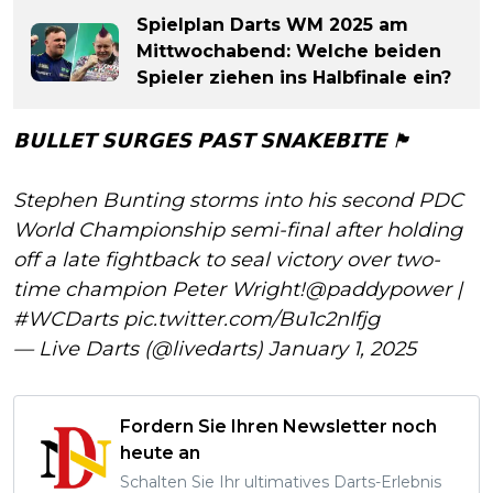
Spielplan Darts WM 2025 am
Mittwochabend: Welche beiden
Spieler ziehen ins Halbfinale ein?
𝗕𝗨𝗟𝗟𝗘𝗧 𝗦𝗨𝗥𝗚𝗘𝗦 𝗣𝗔𝗦𝗧 𝗦𝗡𝗔𝗞𝗘𝗕𝗜𝗧𝗘 🏴󠁧󠁢󠁥󠁮󠁧󠁿
Stephen Bunting storms into his second PDC
World Championship semi-final after holding
off a late fightback to seal victory over two-
time champion Peter Wright!
@paddypower
|
#WCDarts
pic.twitter.com/Bu1c2nIfjg
— Live Darts (@livedarts)
January 1, 2025
Fordern Sie Ihren Newsletter noch
heute an
Schalten Sie Ihr ultimatives Darts-Erlebnis