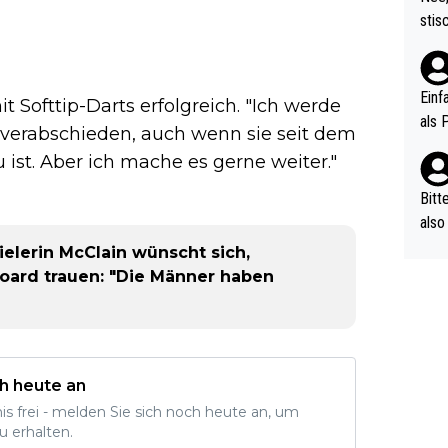
urch
stis
(in 
ten 
als Z
nes 
ttle
Einf
t Softtip-Darts erfolgreich. "Ich werde
vV p
als 
n verabschieden, auch wenn sie seit dem
n Ri
 ist. Aber ich mache es gerne weiter."
ehle
Bitt
also
ung,
ielerin McClain wünscht sich,
werd
oard trauen: "Die Männer haben
aube
sych
d di
e ma
h heute an
n…
nis frei - melden Sie sich noch heute an, um
u erhalten.