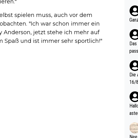
eren."
nter 60 im
e mal 40+ er
selbst spielen muss, auch vor dem
och krasser wie ein Po
Ganz
eobachten. "Ich war schon immer ein
ndes
y Anderson, jetzt stehe ich mehr auf
um Spaß und ist immer sehr sportlich!"
Das 
pass
Die 
16/8? Die Jugendspiele waren letztes Jah
zwei
l. Allerdings ist Mitchell Lawrie als Nummer 1 der Welt eh quali
fizi
Hallo, warum gibt es keinen Hinweis, dass di
eisters erst
aste
s Ja
rtik
d wo
etzt
Nee,