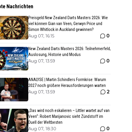
bte Nachrichten
Preisgeld New Zealand Darts Masters 2026: Wie
viel können Gian van Veen, Gerwyn Price und
Simon Whitlock in Auckland gewinnen?
0
Aug 07, 16:15
New Zealand Darts Masters 2026: Teilnehmerfeld,
Auslosung, Historie und Modus
0
Aug 07, 13:59
ANALYSE | Martin Schindlers Formkrise: Warum
2027 noch größere Herausforderungen warten
2
Aug 07, 13:59
„Das wird noch eskalieren – Littler wartet auf van
Veen“: Robert Marijanovic sieht Zündstoff im
Duell der Weltbesten
0
Aug 07, 18:30