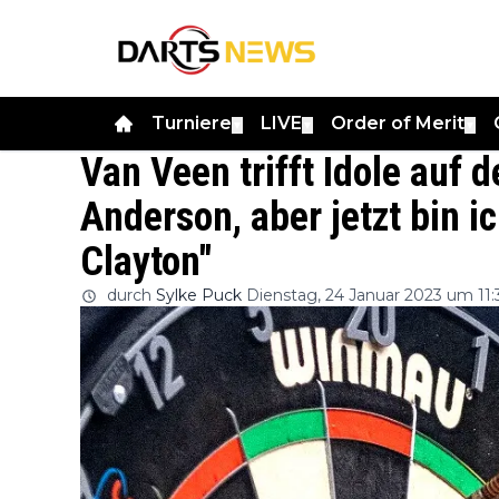
Turniere
LIVE
Order of Merit
▼
▼
▼
Van Veen trifft Idole auf d
Anderson, aber jetzt bin i
Clayton"
durch
Sylke Puck
Dienstag, 24 Januar 2023 um 11: