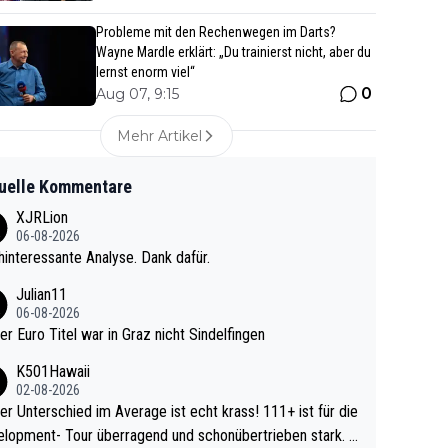
Probleme mit den Rechenwegen im Darts?
Wayne Mardle erklärt: „Du trainierst nicht, aber du
lernst enorm viel“
0
Aug 07, 9:15
Mehr Artikel
uelle Kommentare
XJRLion
06-08-2026
interessante Analyse. Dank dafür.
Julian11
06-08-2026
ter Euro Titel war in Graz nicht Sindelfingen
K501Hawaii
02-08-2026
r Unterschied im Average ist echt krass! 111+ ist für die
lopment- Tour überragend und schonübertrieben stark. U