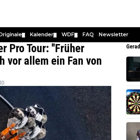
Originale
Kalender
WDF
FAQ
Newsletter
▼
▼
▼
er Pro Tour: "Früher
Gerad
ch vor allem ein Fan von
30