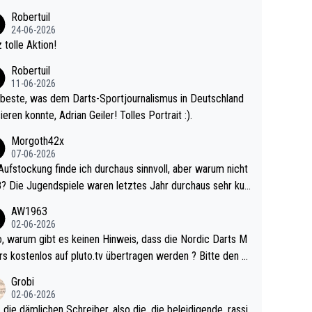
 Ave dagegen eigentlich schon zu schwach - gerad
Robertuil
st recht. Da gewinnst keinen Blumentopf - ist ja n
24-06-2026
kalspiel eines Kreisligisten vs einem Bu
 tolle Aktion!
ligisten.
Robertuil
11-06-2026
beste, was dem Darts-Sportjournalismus in Deutschland
ieren konnte, Adrian Geiler! Tolles Portrait :).
Morgoth42x
07-06-2026
Aufstockung finde ich durchaus sinnvoll, aber warum nicht
r durchaus sehr kur
lig und besser anzuschauen, als manch Erwachsenenspie
AW1963
02-06-2026
ert. Somit ändert die automatische Qualifikation des Weltm
e Nordic Darts M
mal nichts. Ich denke sie wollen damit für nächste
rs kostenlos auf pluto.tv übertragen werden ? Bitte den A
hr vorsorgen, denn da ist er alt genug für die PDC und wir
el aktualisieren, danke!
Grobi
hl wenig WDF Turniere spielen. Dies war bei Archie Self l
02-06-2026
es Jahr der Fall. Er musste als amtierender Weltmeister d
 die dämlichen Schreiber, also die, die beleidigende, rassi