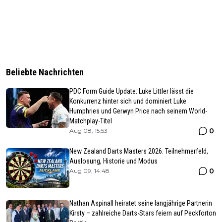
Beliebte Nachrichten
PDC Form Guide Update: Luke Littler lässt die
Konkurrenz hinter sich und dominiert Luke
Humphries und Gerwyn Price nach seinem World-
Matchplay-Titel
0
Aug 08, 15:53
New Zealand Darts Masters 2026: Teilnehmerfeld,
Auslosung, Historie und Modus
0
Aug 09, 14:48
Nathan Aspinall heiratet seine langjährige Partnerin
Kirsty – zahlreiche Darts-Stars feiern auf Peckforton