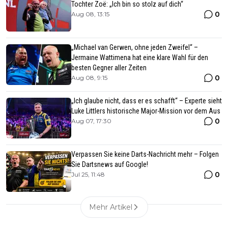
Tochter Zoë: „Ich bin so stolz auf dich“
0
Aug 08, 13:15
„Michael van Gerwen, ohne jeden Zweifel“ –
Jermaine Wattimena hat eine klare Wahl für den
besten Gegner aller Zeiten
0
Aug 08, 9:15
„Ich glaube nicht, dass er es schafft“ – Experte sieht
Luke Littlers historische Major-Mission vor dem Aus
0
Aug 07, 17:30
Verpassen Sie keine Darts-Nachricht mehr – Folgen
Sie Dartsnews auf Google!
0
Jul 25, 11:48
Mehr Artikel