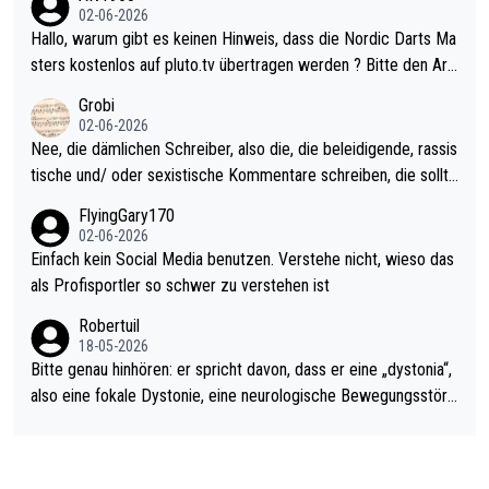
Allerdings ist Mitchell Lawrie als Nummer 1 der Welt eh qualifi
02-06-2026
ziert. Somit ändert die automatische Qualifikation des Weltmei
Hallo, warum gibt es keinen Hinweis, dass die Nordic Darts Ma
sters erstmal nichts. Ich denke sie wollen damit für nächstes J
sters kostenlos auf pluto.tv übertragen werden ? Bitte den Arti
ahr vorsorgen, denn da ist er alt genug für die PDC und wird w
kel aktualisieren, danke!
Grobi
ohl wenig WDF Turniere spielen. Dies war bei Archie Self letzt
02-06-2026
es Jahr der Fall. Er musste als amtierender Weltmeister durch
Nee, die dämlichen Schreiber, also die, die beleidigende, rassis
den Qualifier und ich glaube kaum, dass Mitchel sich das (in Ve
tische und/ oder sexistische Kommentare schreiben, die sollte
gas) antun würde, wenn er doch eigentlich die PDC-WM als Zi
n das einfach mal bleiben lassen. Sollten besser mal ihr eigene
FlyingGary170
el hat.
s Leben in den Griff kriegen. Nur eins wundert mich: Luke Little
02-06-2026
r war doch neulich erst derjenige, der über Social Media GvV p
Einfach kein Social Media benutzen. Verstehe nicht, wieso das
rovoziert hat. Und Littlers Mutter schießt öfters mal gegen Ric
als Profisportler so schwer zu verstehen ist
ardo Pietreczko auf Social Media. Hmmmm. Finde den Fehler!
Robertuil
18-05-2026
Bitte genau hinhören: er spricht davon, dass er eine „dystonia“,
also eine fokale Dystonie, eine neurologische Bewegungsstöru
ng, bei der unkontrolliert Bewegungen und Krämpfe erzeugt w
erden, im Arm hat. Und, dass Medikamente ihm helfen! Ich glau
be immer noch, dass sehr viele der Dartits-Fälle fälschlich psy