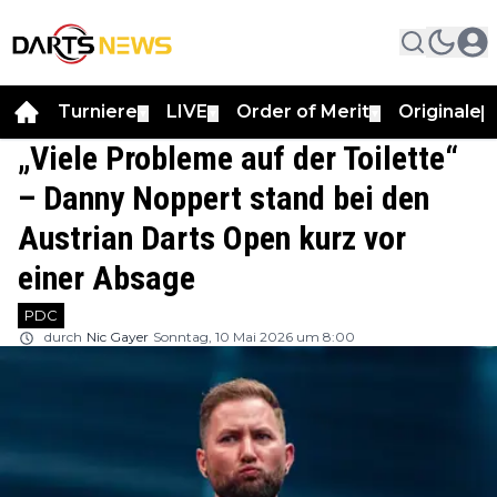
Turniere
LIVE
Order of Merit
Originale
▼
▼
▼
▼
„Viele Probleme auf der Toilette“
– Danny Noppert stand bei den
Austrian Darts Open kurz vor
einer Absage
PDC
durch
Nic Gayer
Sonntag, 10 Mai 2026 um 8:00