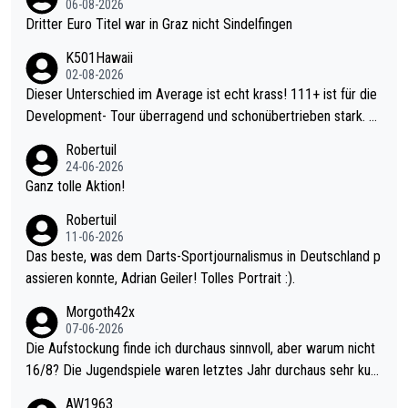
06-08-2026
Dritter Euro Titel war in Graz nicht Sindelfingen
K501Hawaii
02-08-2026
Dieser Unterschied im Average ist echt krass! 111+ ist für die
Development- Tour überragend und schonübertrieben stark. U
nter 60 im Ave dagegen eigentlich schon zu schwach - gerade
Robertuil
mal 40+ erst recht. Da gewinnst keinen Blumentopf - ist ja noc
24-06-2026
h krasser wie ein Pokalspiel eines Kreisligisten vs einem Bund
Ganz tolle Aktion!
esligisten.
Robertuil
11-06-2026
Das beste, was dem Darts-Sportjournalismus in Deutschland p
assieren konnte, Adrian Geiler! Tolles Portrait :).
Morgoth42x
07-06-2026
Die Aufstockung finde ich durchaus sinnvoll, aber warum nicht
16/8? Die Jugendspiele waren letztes Jahr durchaus sehr kurz
weilig und besser anzuschauen, als manch Erwachsenenspiel.
AW1963