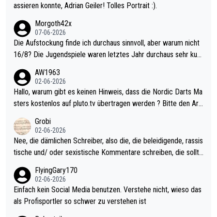
assieren konnte, Adrian Geiler! Tolles Portrait :).
Morgoth42x
07-06-2026
Die Aufstockung finde ich durchaus sinnvoll, aber warum nicht
16/8? Die Jugendspiele waren letztes Jahr durchaus sehr kurz
weilig und besser anzuschauen, als manch Erwachsenenspiel.
AW1963
Allerdings ist Mitchell Lawrie als Nummer 1 der Welt eh qualifi
02-06-2026
ziert. Somit ändert die automatische Qualifikation des Weltmei
Hallo, warum gibt es keinen Hinweis, dass die Nordic Darts Ma
sters erstmal nichts. Ich denke sie wollen damit für nächstes J
sters kostenlos auf pluto.tv übertragen werden ? Bitte den Arti
ahr vorsorgen, denn da ist er alt genug für die PDC und wird w
kel aktualisieren, danke!
Grobi
ohl wenig WDF Turniere spielen. Dies war bei Archie Self letzt
02-06-2026
es Jahr der Fall. Er musste als amtierender Weltmeister durch
Nee, die dämlichen Schreiber, also die, die beleidigende, rassis
den Qualifier und ich glaube kaum, dass Mitchel sich das (in Ve
tische und/ oder sexistische Kommentare schreiben, die sollte
gas) antun würde, wenn er doch eigentlich die PDC-WM als Zi
n das einfach mal bleiben lassen. Sollten besser mal ihr eigene
FlyingGary170
el hat.
s Leben in den Griff kriegen. Nur eins wundert mich: Luke Little
02-06-2026
r war doch neulich erst derjenige, der über Social Media GvV p
Einfach kein Social Media benutzen. Verstehe nicht, wieso das
rovoziert hat. Und Littlers Mutter schießt öfters mal gegen Ric
als Profisportler so schwer zu verstehen ist
ardo Pietreczko auf Social Media. Hmmmm. Finde den Fehler!