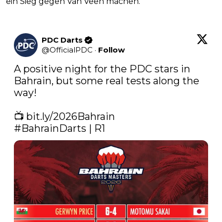
ein Sieg gegen Van Veen machen.
PDC Darts
@
OfficialPDC
·
Follow
A positive night for the PDC stars in 
Bahrain, but some real tests along the 
way!

📺 
bit.ly/2026Bahrain
#BahrainDarts
 | R1 