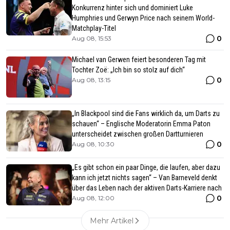
Konkurrenz hinter sich und dominiert Luke
Humphries und Gerwyn Price nach seinem World-
Matchplay-Titel
0
Aug 08, 15:53
Michael van Gerwen feiert besonderen Tag mit
Tochter Zoë: „Ich bin so stolz auf dich“
0
Aug 08, 13:15
„In Blackpool sind die Fans wirklich da, um Darts zu
schauen“ – Englische Moderatorin Emma Paton
unterscheidet zwischen großen Dartturnieren
0
Aug 08, 10:30
„Es gibt schon ein paar Dinge, die laufen, aber dazu
kann ich jetzt nichts sagen“ – Van Barneveld denkt
über das Leben nach der aktiven Darts-Karriere nach
0
Aug 08, 12:00
Mehr Artikel