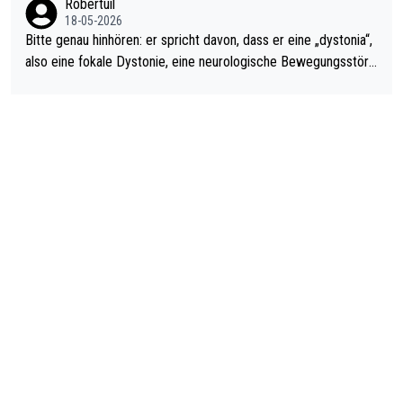
Robertuil
18-05-2026
Bitte genau hinhören: er spricht davon, dass er eine „dystonia“,
also eine fokale Dystonie, eine neurologische Bewegungsstöru
ng, bei der unkontrolliert Bewegungen und Krämpfe erzeugt w
erden, im Arm hat. Und, dass Medikamente ihm helfen! Ich glau
be immer noch, dass sehr viele der Dartits-Fälle fälschlich psy
chologisiert werden und eigentlich fokale Dystonien sind. Und
diese könnten teils wirksam behandelt werden! Dafür müsste
man nur zum Neurologen und nicht zum Mentaltrainer gehen…