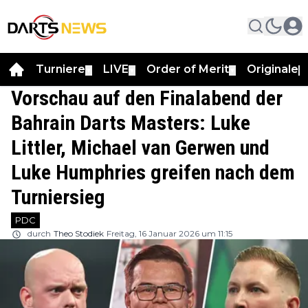
Turniere
LIVE
Order of Merit
Originale
▼
▼
▼
▼
Vorschau auf den Finalabend der
Bahrain Darts Masters: Luke
Littler, Michael van Gerwen und
Luke Humphries greifen nach dem
Turniersieg
PDC
durch
Theo Stodiek
Freitag, 16 Januar 2026 um 11:15