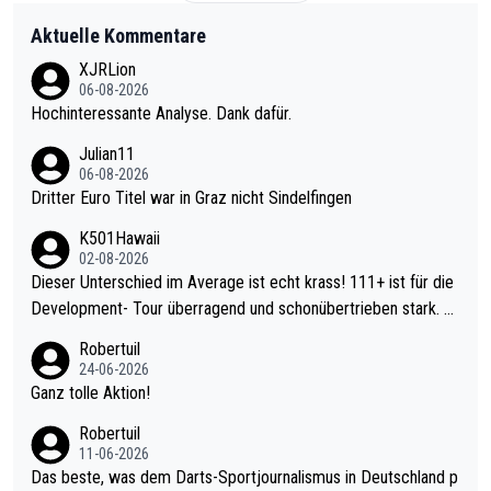
Aktuelle Kommentare
XJRLion
06-08-2026
Hochinteressante Analyse. Dank dafür.
Julian11
06-08-2026
Dritter Euro Titel war in Graz nicht Sindelfingen
K501Hawaii
02-08-2026
Dieser Unterschied im Average ist echt krass! 111+ ist für die
Development- Tour überragend und schonübertrieben stark. U
nter 60 im Ave dagegen eigentlich schon zu schwach - gerade
Robertuil
mal 40+ erst recht. Da gewinnst keinen Blumentopf - ist ja noc
24-06-2026
h krasser wie ein Pokalspiel eines Kreisligisten vs einem Bund
Ganz tolle Aktion!
esligisten.
Robertuil
11-06-2026
Das beste, was dem Darts-Sportjournalismus in Deutschland p