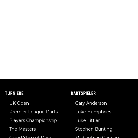
TURNIERE
DARTSPIELER
UK Open
Gary Anderson
Premier League Darts
Luke Humphries
Players Championship
Luke Littler
The Masters
Stephen Bunting
Grand Slam of Darts
Michael van Gerwen