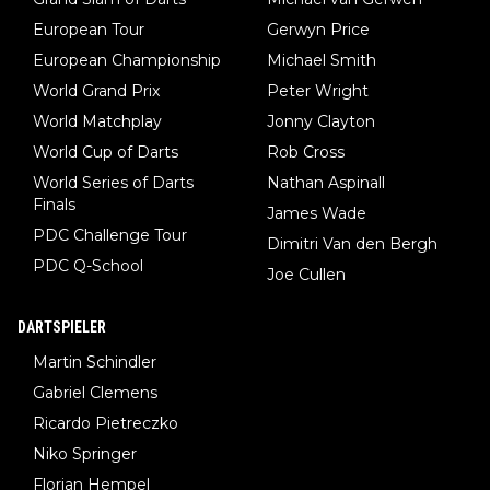
European Tour
Gerwyn Price
European Championship
Michael Smith
World Grand Prix
Peter Wright
World Matchplay
Jonny Clayton
World Cup of Darts
Rob Cross
World Series of Darts
Nathan Aspinall
Finals
James Wade
PDC Challenge Tour
Dimitri Van den Bergh
PDC Q-School
Joe Cullen
DARTSPIELER
Martin Schindler
Gabriel Clemens
Ricardo Pietreczko
Niko Springer
Florian Hempel