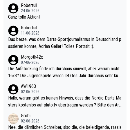
nter 60 im Ave dagegen eigentlich schon zu schwach - gerade
Robertuil
mal 40+ erst recht. Da gewinnst keinen Blumentopf - ist ja noc
24-06-2026
h krasser wie ein Pokalspiel eines Kreisligisten vs einem Bund
Ganz tolle Aktion!
esligisten.
Robertuil
11-06-2026
Das beste, was dem Darts-Sportjournalismus in Deutschland p
assieren konnte, Adrian Geiler! Tolles Portrait :).
Morgoth42x
07-06-2026
Die Aufstockung finde ich durchaus sinnvoll, aber warum nicht
16/8? Die Jugendspiele waren letztes Jahr durchaus sehr kurz
weilig und besser anzuschauen, als manch Erwachsenenspiel.
AW1963
Allerdings ist Mitchell Lawrie als Nummer 1 der Welt eh qualifi
02-06-2026
ziert. Somit ändert die automatische Qualifikation des Weltmei
Hallo, warum gibt es keinen Hinweis, dass die Nordic Darts Ma
sters erstmal nichts. Ich denke sie wollen damit für nächstes J
sters kostenlos auf pluto.tv übertragen werden ? Bitte den Arti
ahr vorsorgen, denn da ist er alt genug für die PDC und wird w
kel aktualisieren, danke!
Grobi
ohl wenig WDF Turniere spielen. Dies war bei Archie Self letzt
02-06-2026
es Jahr der Fall. Er musste als amtierender Weltmeister durch
Nee, die dämlichen Schreiber, also die, die beleidigende, rassis