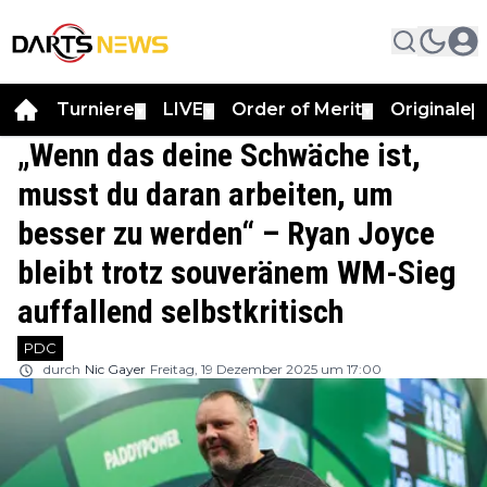
Turniere
LIVE
Order of Merit
Originale
▼
▼
▼
▼
„Wenn das deine Schwäche ist,
musst du daran arbeiten, um
besser zu werden“ – Ryan Joyce
bleibt trotz souveränem WM-Sieg
auffallend selbstkritisch
PDC
durch
Nic Gayer
Freitag, 19 Dezember 2025 um 17:00