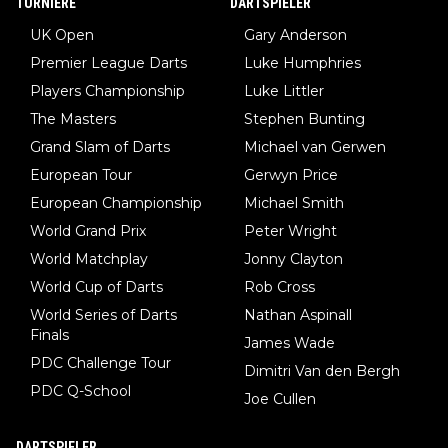
TURNIERE
DARTSPIELER
UK Open
Gary Anderson
Premier League Darts
Luke Humphries
Players Championship
Luke Littler
The Masters
Stephen Bunting
Grand Slam of Darts
Michael van Gerwen
European Tour
Gerwyn Price
European Championship
Michael Smith
World Grand Prix
Peter Wright
World Matchplay
Jonny Clayton
World Cup of Darts
Rob Cross
World Series of Darts
Nathan Aspinall
Finals
James Wade
PDC Challenge Tour
Dimitri Van den Bergh
PDC Q-School
Joe Cullen
DARTSPIELER