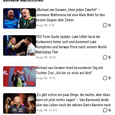
„Michael van Gerwen, ohne jeden Zweifel“ –
Jermaine Wattimena hat eine klare Wahl für den
besten Gegner aller Zeiten
0
Aug 08, 9:15
PDC Form Guide Update: Luke Littler lässt die
Konkurrenz hinter sich und dominiert Luke
Humphries und Gerwyn Price nach seinem World-
Matchplay-Titel
0
Aug 08, 15:53
Michael van Gerwen feiert besonderen Tag mit
Tochter Zoë: „Ich bin so stolz auf dich“
0
Aug 08, 13:15
„Es gibt schon ein paar Dinge, die laufen, aber dazu
kann ich jetzt nichts sagen“ – Van Barneveld denkt
über das Leben nach der aktiven Darts-Karriere nach
0
Aug 08, 12:00