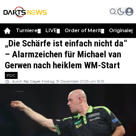
Turniere
LIVE
Order of Merit
Originale
▼
▼
▼
▼
„Die Schärfe ist einfach nicht da“
– Alarmzeichen für Michael van
Gerwen nach heiklem WM-Start
PDC
durch
Nic Gayer
Freitag, 19 Dezember 2025 um 16:15