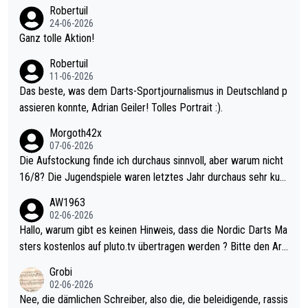
nter 60 im Ave dagegen eigentlich schon zu schwach - gerade
Robertuil
mal 40+ erst recht. Da gewinnst keinen Blumentopf - ist ja noc
24-06-2026
h krasser wie ein Pokalspiel eines Kreisligisten vs einem Bund
Ganz tolle Aktion!
esligisten.
Robertuil
11-06-2026
Das beste, was dem Darts-Sportjournalismus in Deutschland p
assieren konnte, Adrian Geiler! Tolles Portrait :).
Morgoth42x
07-06-2026
Die Aufstockung finde ich durchaus sinnvoll, aber warum nicht
16/8? Die Jugendspiele waren letztes Jahr durchaus sehr kurz
weilig und besser anzuschauen, als manch Erwachsenenspiel.
AW1963
Allerdings ist Mitchell Lawrie als Nummer 1 der Welt eh qualifi
02-06-2026
ziert. Somit ändert die automatische Qualifikation des Weltmei
Hallo, warum gibt es keinen Hinweis, dass die Nordic Darts Ma
sters erstmal nichts. Ich denke sie wollen damit für nächstes J
sters kostenlos auf pluto.tv übertragen werden ? Bitte den Arti
ahr vorsorgen, denn da ist er alt genug für die PDC und wird w
kel aktualisieren, danke!
Grobi
ohl wenig WDF Turniere spielen. Dies war bei Archie Self letzt
02-06-2026
es Jahr der Fall. Er musste als amtierender Weltmeister durch
Nee, die dämlichen Schreiber, also die, die beleidigende, rassis