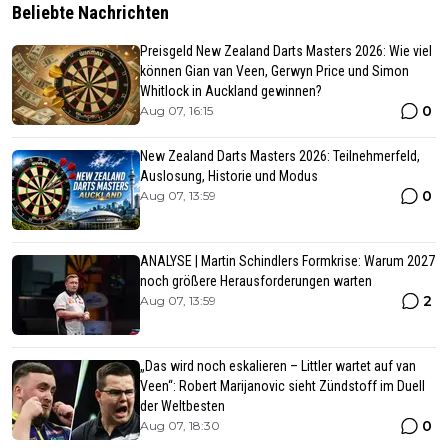
Beliebte Nachrichten
Preisgeld New Zealand Darts Masters 2026: Wie viel
können Gian van Veen, Gerwyn Price und Simon
Whitlock in Auckland gewinnen?
0
Aug 07, 16:15
New Zealand Darts Masters 2026: Teilnehmerfeld,
Auslosung, Historie und Modus
0
Aug 07, 13:59
ANALYSE | Martin Schindlers Formkrise: Warum 2027
noch größere Herausforderungen warten
2
Aug 07, 13:59
„Das wird noch eskalieren – Littler wartet auf van
Veen“: Robert Marijanovic sieht Zündstoff im Duell
der Weltbesten
0
Aug 07, 18:30