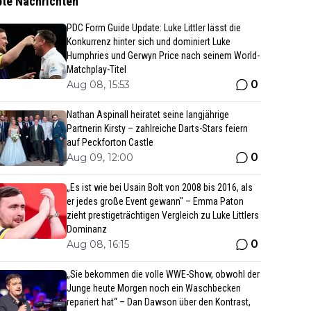
bte Nachrichten
PDC Form Guide Update: Luke Littler lässt die
Konkurrenz hinter sich und dominiert Luke
Humphries und Gerwyn Price nach seinem World-
Matchplay-Titel
0
Aug 08, 15:53
Nathan Aspinall heiratet seine langjährige
Partnerin Kirsty – zahlreiche Darts-Stars feiern
auf Peckforton Castle
0
Aug 09, 12:00
„Es ist wie bei Usain Bolt von 2008 bis 2016, als
er jedes große Event gewann" – Emma Paton
zieht prestigeträchtigen Vergleich zu Luke Littlers
Dominanz
0
Aug 08, 16:15
„Sie bekommen die volle WWE-Show, obwohl der
Junge heute Morgen noch ein Waschbecken
repariert hat“ – Dan Dawson über den Kontrast,