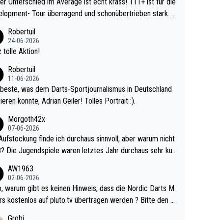
r Unterschied im Average ist echt krass! 111+ ist für die
lopment- Tour überragend und schonübertrieben stark. U
 Ave dagegen eigentlich schon zu schwach - gerad
Robertuil
st recht. Da gewinnst keinen Blumentopf - ist ja n
24-06-2026
kalspiel eines Kreisligisten vs einem Bu
 tolle Aktion!
ligisten.
Robertuil
11-06-2026
beste, was dem Darts-Sportjournalismus in Deutschland
ieren konnte, Adrian Geiler! Tolles Portrait :).
Morgoth42x
07-06-2026
Aufstockung finde ich durchaus sinnvoll, aber warum nicht
r durchaus sehr kur
lig und besser anzuschauen, als manch Erwachsenenspie
AW1963
02-06-2026
ert. Somit ändert die automatische Qualifikation des Weltm
e Nordic Darts M
mal nichts. Ich denke sie wollen damit für nächste
rs kostenlos auf pluto.tv übertragen werden ? Bitte den A
hr vorsorgen, denn da ist er alt genug für die PDC und wir
el aktualisieren, danke!
Grobi