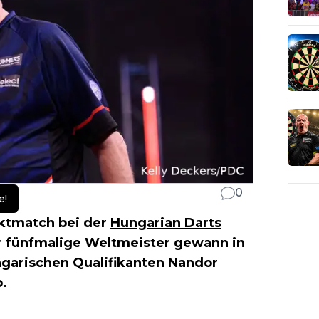
0
e!
aktmatch bei der
Hungarian Darts
er fünfmalige Weltmeister gewann in
ngarischen Qualifikanten Nandor
b.