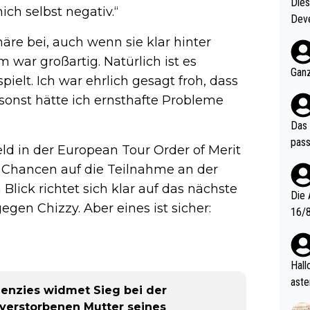
Diese
ch selbst negativ.“
Deve
nter 60 im
re bei, auch wenn sie klar hinter
e mal 40+ er
war großartig. Natürlich ist es
och krasser wie ein Po
Ganz
elt. Ich war ehrlich gesagt froh, dass
ndes
, sonst hätte ich ernsthafte Probleme
Das 
pass
ld in der European Tour Order of Merit
e Chancen auf die Teilnahme an der
lick richtet sich klar auf das nächste
Die 
egen Chizzy. Aber eines ist sicher:
16/8? Die Jugendspiele waren letztes Jah
zwei
l. Allerdings ist Mitchell Lawrie als Nummer 1 der Welt eh quali
fizi
Hallo, warum gibt es keinen Hinweis, dass di
eisters erst
aste
 Menzies widmet Sieg bei der
s Ja
rtik
 verstorbenen Mutter seines