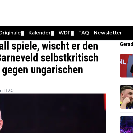
Originale
Kalender
WDF
FAQ
Newsletter
▼
▼
▼
l spiele, wischt er den
Gerad
arneveld selbstkritisch
 gegen ungarischen
 11:30