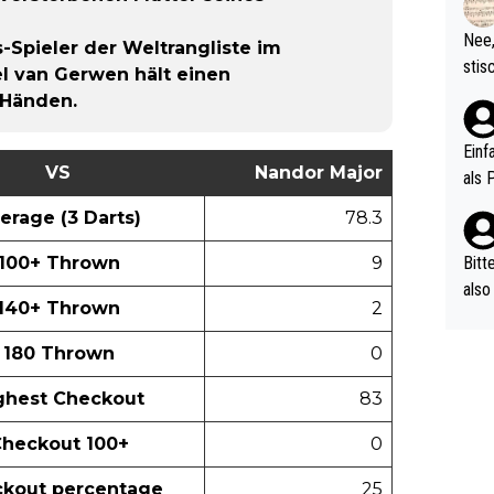
d wo
etzt
Nee,
Spieler der Weltrangliste im
urch
stis
l van Gerwen hält einen
(in 
ten 
 Händen.
als Z
nes 
ttle
Einf
VS
Nandor Major
vV p
als 
n Ri
erage (3 Darts)
78.3
ehle
100+ Thrown
9
Bitt
also
140+ Thrown
2
ung,
werd
180 Thrown
0
aube
sych
ghest Checkout
83
d di
heckout 100+
0
e ma
n…
kout percentage
25