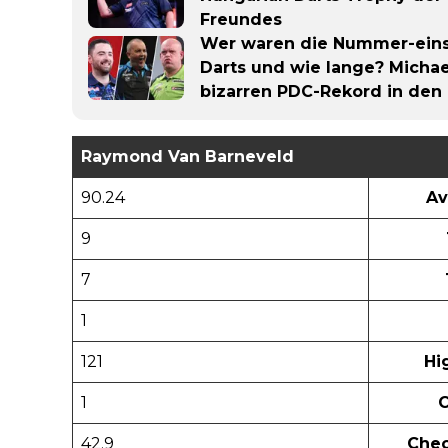
Freundes
Wer waren die Nummer-eins-
Darts und wie lange? Michae
bizarren PDC-Rekord in den
Raymond Van Barneveld
90.24
Av
9
7
1
121
Hi
1
C
42.9
Chec