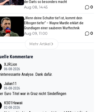
der Darts so besonders macht
0
Aug 08, 14:45
„Wenn deine Schulter tief ist, kommt dein
Ellbogen tiefer“ – Wayne Mardle erklärt die
Grundlagen einer sauberen Wurftechnik
0
Aug 09, 11:00
Mehr Artikel
uelle Kommentare
XJRLion
06-08-2026
interessante Analyse. Dank dafür.
Julian11
06-08-2026
ter Euro Titel war in Graz nicht Sindelfingen
K501Hawaii
02-08-2026