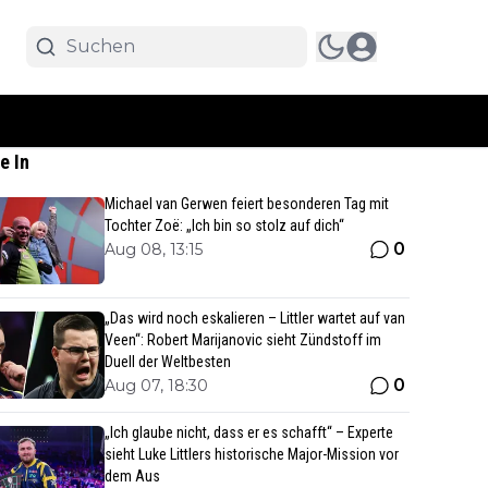
e In
Michael van Gerwen feiert besonderen Tag mit
Tochter Zoë: „Ich bin so stolz auf dich“
0
Aug 08, 13:15
„Das wird noch eskalieren – Littler wartet auf van
Veen“: Robert Marijanovic sieht Zündstoff im
Duell der Weltbesten
0
Aug 07, 18:30
„Ich glaube nicht, dass er es schafft“ – Experte
sieht Luke Littlers historische Major-Mission vor
dem Aus