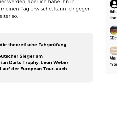
er werden, aber ich habe ihn in
ehle
 meinen Tag erwische, kann ich gegen
Bitt
iter so.“
also
ung,
werd
aube
Glüc
sych
 die theoretische Fahrprüfung
d di
e ma
deutscher Sieger am
Aha.
n…
rian Darts Trophy, Leon Weber
m be
el auf der European Tour, auch
ft s
Männ
rper
Spiele
esch
ar m