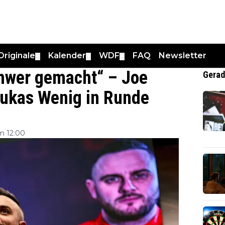
Originale
Kalender
WDF
FAQ
Newsletter
▼
▼
▼
chwer gemacht“ – Joe
Gerad
 Lukas Wenig in Runde
m 12:00