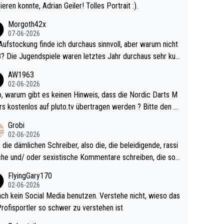
ieren konnte, Adrian Geiler! Tolles Portrait :).
Morgoth42x
07-06-2026
Aufstockung finde ich durchaus sinnvoll, aber warum nicht
r durchaus sehr kur
lig und besser anzuschauen, als manch Erwachsenenspie
AW1963
02-06-2026
ert. Somit ändert die automatische Qualifikation des Weltm
e Nordic Darts M
mal nichts. Ich denke sie wollen damit für nächste
rs kostenlos auf pluto.tv übertragen werden ? Bitte den A
hr vorsorgen, denn da ist er alt genug für die PDC und wir
el aktualisieren, danke!
Grobi
hl wenig WDF Turniere spielen. Dies war bei Archie Self l
02-06-2026
es Jahr der Fall. Er musste als amtierender Weltmeister d
 die dämlichen Schreiber, also die, die beleidigende, rassi
 den Qualifier und ich glaube kaum, dass Mitchel sich das
che und/ oder sexistische Kommentare schreiben, die soll
Vegas) antun würde, wenn er doch eigentlich die PDC-WM
das einfach mal bleiben lassen. Sollten besser mal ihr eige
FlyingGary170
iel hat.
Leben in den Griff kriegen. Nur eins wundert mich: Luke Li
02-06-2026
r war doch neulich erst derjenige, der über Social Media G
ach kein Social Media benutzen. Verstehe nicht, wieso das
rovoziert hat. Und Littlers Mutter schießt öfters mal gege
Profisportler so schwer zu verstehen ist
cardo Pietreczko auf Social Media. Hmmmm. Finde den F