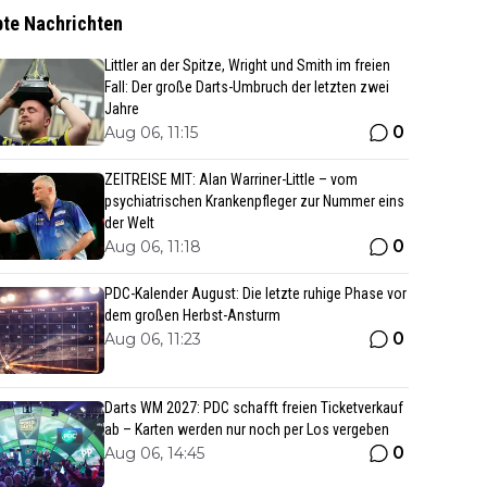
bte Nachrichten
Littler an der Spitze, Wright und Smith im freien
Fall: Der große Darts-Umbruch der letzten zwei
Jahre
0
Aug 06, 11:15
ZEITREISE MIT: Alan Warriner-Little – vom
psychiatrischen Krankenpfleger zur Nummer eins
der Welt
0
Aug 06, 11:18
PDC-Kalender August: Die letzte ruhige Phase vor
dem großen Herbst-Ansturm
0
Aug 06, 11:23
Darts WM 2027: PDC schafft freien Ticketverkauf
ab – Karten werden nur noch per Los vergeben
0
Aug 06, 14:45