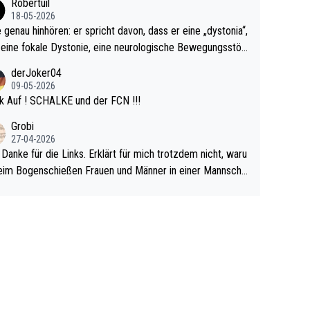
Robertuil
r!
18-05-2026
e genau hinhören: er spricht davon, dass er eine „dystonia“,
 eine fokale Dystonie, eine neurologische Bewegungsstör
 bei der unkontrolliert Bewegungen und Krämpfe erzeugt
derJoker04
en, im Arm hat. Und, dass Medikamente ihm helfen! Ich gl
09-05-2026
 immer noch, dass sehr viele der Dartits-Fälle fälschlich p
k Auf ! SCHALKE und der FCN !!!
ologisiert werden und eigentlich fokale Dystonien sind. Un
Grobi
ese könnten teils wirksam behandelt werden! Dafür müsst
27-04-2026
n nur zum Neurologen und nicht zum Mentaltrainer gehe
 Danke für die Links. Erklärt für mich trotzdem nicht, waru
im Bogenschießen Frauen und Männer in einer Mannscha
pielen. Und beim Dressurreiten sind ebenfalls Frauen und
er in einer Mannschaft und das, obwohl hier auch eine Kö
lichkeit vorausgesetzt ist. Gilt sogar bei den olympischen
n! Der Podcast "Tops Tops Tops" (Folgen 70 und 72) b
äftigt sich ausführlich, sachlich und absolut nachvollziehb
it dem Thema.