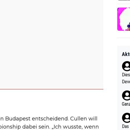
Akt
Diese
Deve
nter 60 im
e mal 40+ er
och krasser wie ein Po
Ganz
ndes
 in Budapest entscheidend. Cullen will
onship dabei sein. „Ich wusste, wenn
Das 