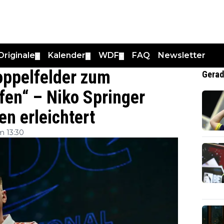
Originale
Kalender
WDF
FAQ
Newsletter
▼
▼
▼
oppelfelder zum
Gerad
ffen“ – Niko Springer
n erleichtert
m 13:30