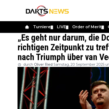
Turniere
LIVE
Order of Merit
▼
▼
▼
„Es geht nur darum, die D
richtigen Zeitpunkt zu tre
nach Triumph über van Vee
durch
Oliver Ried
Samstag, 20 September 2025 u