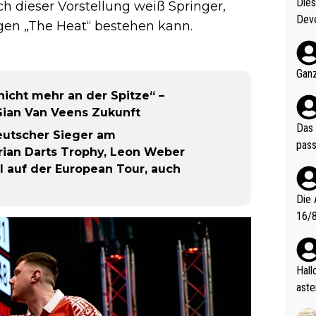
Diese
h dieser Vorstellung weiß Springer,
Deve
gen „The Heat“ bestehen kann.
nter 60 im
e mal 40+ er
och krasser wie ein Po
Ganz
ndes
 nicht mehr an der Spitze“ –
Gian Van Veens Zukunft
Das 
deutscher Sieger am
pass
rian Darts Trophy, Leon Weber
el auf der European Tour, auch
Die 
16/8? Die Jugendspiele waren letztes Jah
zwei
l. Allerdings ist Mitchell Lawrie als Nummer 1 der Welt eh quali
fizi
Hallo, warum gibt es keinen Hinweis, dass di
eisters erst
aste
s Ja
rtik