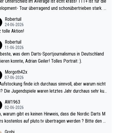
r Unterschied im Average ist echt krass! 111+ ist für die
lopment- Tour überragend und schonübertrieben stark. U
 Ave dagegen eigentlich schon zu schwach - gerad
Robertuil
st recht. Da gewinnst keinen Blumentopf - ist ja n
24-06-2026
kalspiel eines Kreisligisten vs einem Bu
 tolle Aktion!
ligisten.
Robertuil
11-06-2026
beste, was dem Darts-Sportjournalismus in Deutschland
ieren konnte, Adrian Geiler! Tolles Portrait :).
Morgoth42x
07-06-2026
Aufstockung finde ich durchaus sinnvoll, aber warum nicht
r durchaus sehr kur
lig und besser anzuschauen, als manch Erwachsenenspie
AW1963
02-06-2026
ert. Somit ändert die automatische Qualifikation des Weltm
e Nordic Darts M
mal nichts. Ich denke sie wollen damit für nächste
rs kostenlos auf pluto.tv übertragen werden ? Bitte den A
hr vorsorgen, denn da ist er alt genug für die PDC und wir
el aktualisieren, danke!
Grobi