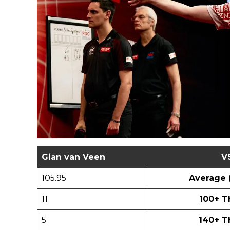
Gian van Veen
V
105.95
Average (
11
100+ 
5
140+ 