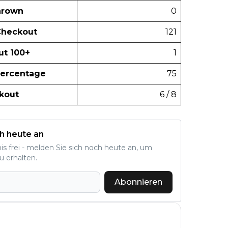
hrown
0
Checkout
121
t 100+
1
ercentage
75
kout
6 / 8
h heute an
nis frei - melden Sie sich noch heute an, um
u erhalten.
Abonnieren