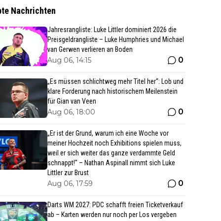
bte Nachrichten
Jahresrangliste: Luke Littler dominiert 2026 die
Preisgeldrangliste – Luke Humphries und Michael
van Gerwen verlieren an Boden
0
Aug 06, 14:15
„Es müssen schlichtweg mehr Titel her“: Lob und
klare Forderung nach historischem Meilenstein
für Gian van Veen
0
Aug 06, 18:00
„Er ist der Grund, warum ich eine Woche vor
meiner Hochzeit noch Exhibitions spielen muss,
weil er sich weiter das ganze verdammte Geld
schnappt!" – Nathan Aspinall nimmt sich Luke
Littler zur Brust
0
Aug 06, 17:59
Darts WM 2027: PDC schafft freien Ticketverkauf
ab – Karten werden nur noch per Los vergeben