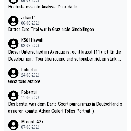
06-08-2026
Hochinteressante Analyse. Dank dafür.
Julian11
06-08-2026
Dritter Euro Titel war in Graz nicht Sindelfingen
K501Hawaii
02-08-2026
Dieser Unterschied im Average ist echt krass! 111+ ist für die
Development- Tour überragend und schonübertrieben stark. U
nter 60 im Ave dagegen eigentlich schon zu schwach - gerade
Robertuil
mal 40+ erst recht. Da gewinnst keinen Blumentopf - ist ja noc
24-06-2026
h krasser wie ein Pokalspiel eines Kreisligisten vs einem Bund
Ganz tolle Aktion!
esligisten.
Robertuil
11-06-2026
Das beste, was dem Darts-Sportjournalismus in Deutschland p
assieren konnte, Adrian Geiler! Tolles Portrait :).
Morgoth42x
07-06-2026