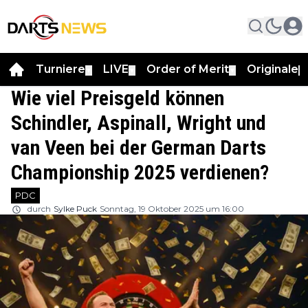
Turniere
LIVE
Order of Merit
Originale
▼
▼
▼
▼
Wie viel Preisgeld können
Schindler, Aspinall, Wright und
van Veen bei der German Darts
Championship 2025 verdienen?
PDC
durch
Sylke Puck
Sonntag, 19 Oktober 2025 um 16:00