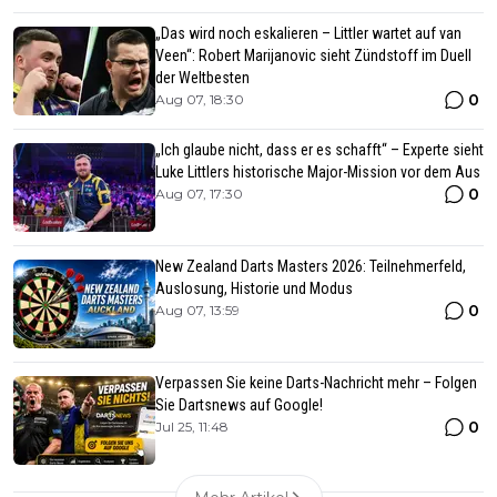
„Das wird noch eskalieren – Littler wartet auf van
Veen“: Robert Marijanovic sieht Zündstoff im Duell
der Weltbesten
0
Aug 07, 18:30
„Ich glaube nicht, dass er es schafft“ – Experte sieht
Luke Littlers historische Major-Mission vor dem Aus
0
Aug 07, 17:30
New Zealand Darts Masters 2026: Teilnehmerfeld,
Auslosung, Historie und Modus
0
Aug 07, 13:59
Verpassen Sie keine Darts-Nachricht mehr – Folgen
Sie Dartsnews auf Google!
0
Jul 25, 11:48