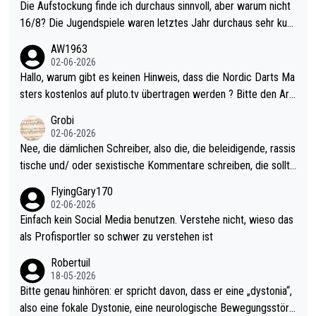
Die Aufstockung finde ich durchaus sinnvoll, aber warum nicht
16/8? Die Jugendspiele waren letztes Jahr durchaus sehr kurz
weilig und besser anzuschauen, als manch Erwachsenenspiel.
AW1963
Allerdings ist Mitchell Lawrie als Nummer 1 der Welt eh qualifi
02-06-2026
ziert. Somit ändert die automatische Qualifikation des Weltmei
Hallo, warum gibt es keinen Hinweis, dass die Nordic Darts Ma
sters erstmal nichts. Ich denke sie wollen damit für nächstes J
sters kostenlos auf pluto.tv übertragen werden ? Bitte den Arti
ahr vorsorgen, denn da ist er alt genug für die PDC und wird w
kel aktualisieren, danke!
Grobi
ohl wenig WDF Turniere spielen. Dies war bei Archie Self letzt
02-06-2026
es Jahr der Fall. Er musste als amtierender Weltmeister durch
Nee, die dämlichen Schreiber, also die, die beleidigende, rassis
den Qualifier und ich glaube kaum, dass Mitchel sich das (in Ve
tische und/ oder sexistische Kommentare schreiben, die sollte
gas) antun würde, wenn er doch eigentlich die PDC-WM als Zi
n das einfach mal bleiben lassen. Sollten besser mal ihr eigene
FlyingGary170
el hat.
s Leben in den Griff kriegen. Nur eins wundert mich: Luke Little
02-06-2026
r war doch neulich erst derjenige, der über Social Media GvV p
Einfach kein Social Media benutzen. Verstehe nicht, wieso das
rovoziert hat. Und Littlers Mutter schießt öfters mal gegen Ric
als Profisportler so schwer zu verstehen ist
ardo Pietreczko auf Social Media. Hmmmm. Finde den Fehler!
Robertuil
18-05-2026
Bitte genau hinhören: er spricht davon, dass er eine „dystonia“,
also eine fokale Dystonie, eine neurologische Bewegungsstöru