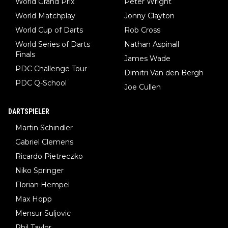
World Grand Prix
Peter Wright
World Matchplay
Jonny Clayton
World Cup of Darts
Rob Cross
World Series of Darts
Nathan Aspinall
Finals
James Wade
PDC Challenge Tour
Dimitri Van den Bergh
PDC Q-School
Joe Cullen
DARTSPIELER
Martin Schindler
Gabriel Clemens
Ricardo Pietreczko
Niko Springer
Florian Hempel
Max Hopp
Mensur Suljovic
Phil Taylor