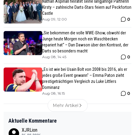
Nathan Aspinall heiratet seine langjährige Partnerin
Kirsty – zahlreiche Darts-Stars feiern auf Peckforton
Castle
0
Aug 09, 12:00
„Sie bekommen die volle WWE-Show, obwohl der
Junge heute Morgen noch ein Waschbecken
repariert hat“ – Dan Dawson über den Kontrast, der
Darts so besonders macht
0
Aug 08, 14:45
„Es ist wie bei Usain Bolt von 2008 bis 2016, als er
jedes große Event gewann" – Emma Paton zieht
prestigeträchtigen Vergleich zu Luke Littlers
Dominanz
0
Aug 08, 16:15
Mehr Artikel
Aktuelle Kommentare
XJRLion