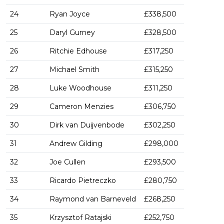
24
Ryan Joyce
£338,500
25
Daryl Gurney
£328,500
26
Ritchie Edhouse
£317,250
27
Michael Smith
£315,250
28
Luke Woodhouse
£311,250
29
Cameron Menzies
£306,750
30
Dirk van Duijvenbode
£302,250
31
Andrew Gilding
£298,000
32
Joe Cullen
£293,500
33
Ricardo Pietreczko
£280,750
34
Raymond van Barneveld
£268,250
35
Krzysztof Ratajski
£252,750