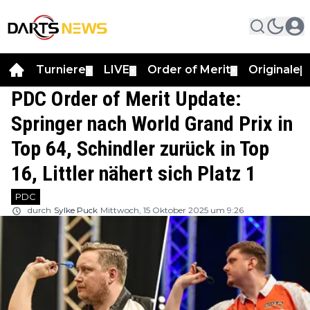
Turniere
LIVE
Order of Merit
Originale
▼
▼
▼
▼
PDC Order of Merit Update:
Springer nach World Grand Prix in
Top 64, Schindler zurück in Top
16, Littler nähert sich Platz 1
PDC
durch
Sylke Puck
Mittwoch, 15 Oktober 2025 um 9:26