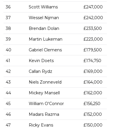
36
Scott Williams
£247,000
37
Wessel Nijman
£242,000
38
Brendan Dolan
£233,500
39
Martin Lukeman
£223,000
40
Gabriel Clemens
£179,500
41
Kevin Doets
£174,750
42
Callan Rydz
£169,000
43
Niels Zonneveld
£164,000
44
Mickey Mansell
£162,000
45
William O'Connor
£156,250
46
Madars Razma
£152,000
47
Ricky Evans
£150,000