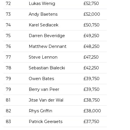
72
Lukas Wenig
£52,750
73
Andy Baetens
£52,000
74
Karel Sedlacek
£50,750
75
Darren Beveridge
£49,250
76
Matthew Dennant
£48,250
77
Steve Lennon
£47,250
78
Sebastian Bialecki
£42,250
79
Owen Bates
£39,750
79
Berry van Peer
£39,750
81
Jitse Van der Wal
£38,750
82
Rhys Griffin
£38,000
83
Patrick Geeraets
£37,750