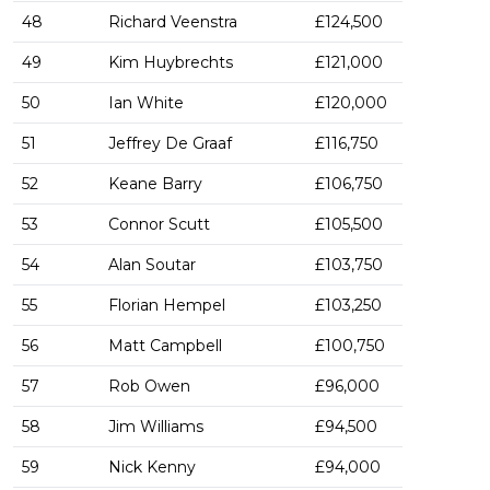
48
Richard Veenstra
£124,500
49
Kim Huybrechts
£121,000
50
Ian White
£120,000
51
Jeffrey De Graaf
£116,750
52
Keane Barry
£106,750
53
Connor Scutt
£105,500
54
Alan Soutar
£103,750
55
Florian Hempel
£103,250
56
Matt Campbell
£100,750
57
Rob Owen
£96,000
58
Jim Williams
£94,500
59
Nick Kenny
£94,000