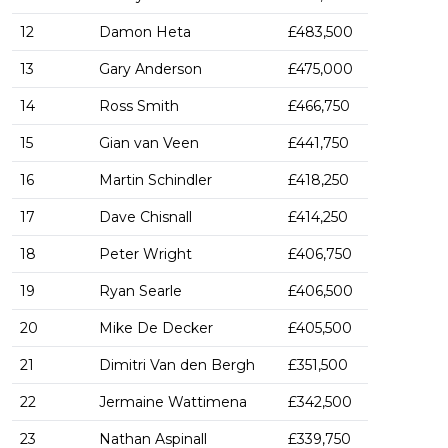
12
Damon Heta
£483,500
13
Gary Anderson
£475,000
14
Ross Smith
£466,750
15
Gian van Veen
£441,750
16
Martin Schindler
£418,250
17
Dave Chisnall
£414,250
18
Peter Wright
£406,750
19
Ryan Searle
£406,500
20
Mike De Decker
£405,500
21
Dimitri Van den Bergh
£351,500
22
Jermaine Wattimena
£342,500
23
Nathan Aspinall
£339,750