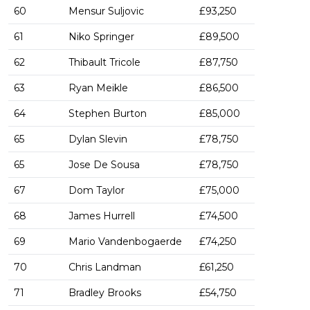
60
Mensur Suljovic
£93,250
61
Niko Springer
£89,500
62
Thibault Tricole
£87,750
63
Ryan Meikle
£86,500
64
Stephen Burton
£85,000
65
Dylan Slevin
£78,750
65
Jose De Sousa
£78,750
67
Dom Taylor
£75,000
68
James Hurrell
£74,500
69
Mario Vandenbogaerde
£74,250
70
Chris Landman
£61,250
71
Bradley Brooks
£54,750