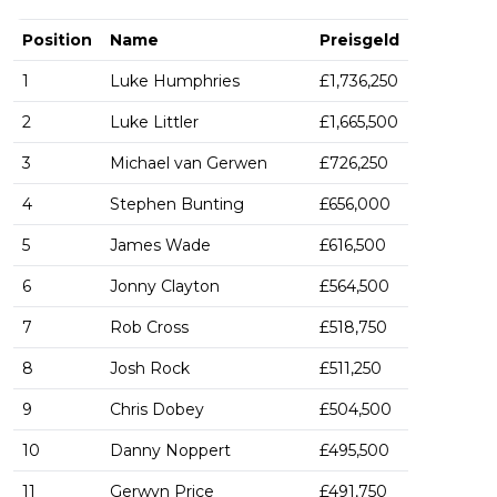
Position
Name
Preisgeld
1
Luke Humphries
£1,736,250
2
Luke Littler
£1,665,500
3
Michael van Gerwen
£726,250
4
Stephen Bunting
£656,000
5
James Wade
£616,500
6
Jonny Clayton
£564,500
7
Rob Cross
£518,750
8
Josh Rock
£511,250
9
Chris Dobey
£504,500
10
Danny Noppert
£495,500
11
Gerwyn Price
£491,750