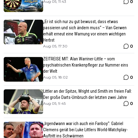
0
Aug 05, 11:43
„Er ist sich nur zu gut bewusst, dass etwas
passieren und sich ändern muss“ – Van Gerwen
erhält erneut eine Warnung vor einem wichtigen
Herbst
0
Aug 05, 17:30
ZEITREISE MIT: Alan Warriner-Little – vom
psychiatrischen Krankenpfleger zur Nummer eins
der Welt
0
Aug 05, 18:02
Littler an der Spitze, Wright und Smith im freien Fall:
Der große Darts-Umbruch der letzten zwei Jahre
0
Aug 05, 9:45
„Irgendwann war ich auch ein Fanboy“: Gabriel
Clemens gerät bei Luke Littlers World-Matchplay-
Auftritt ins Schwärmen