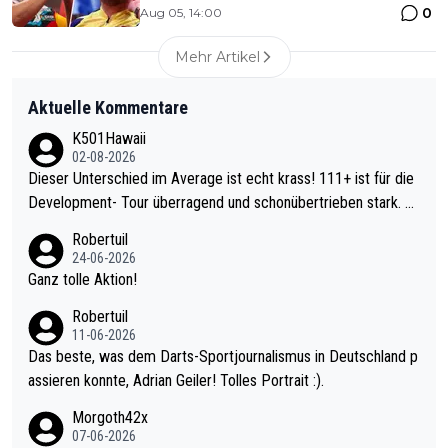
0
Aug 05, 14:00
Mehr Artikel
Aktuelle Kommentare
K501Hawaii
02-08-2026
Dieser Unterschied im Average ist echt krass! 111+ ist für die
Development- Tour überragend und schonübertrieben stark. U
nter 60 im Ave dagegen eigentlich schon zu schwach - gerade
Robertuil
mal 40+ erst recht. Da gewinnst keinen Blumentopf - ist ja noc
24-06-2026
h krasser wie ein Pokalspiel eines Kreisligisten vs einem Bund
Ganz tolle Aktion!
esligisten.
Robertuil
11-06-2026
Das beste, was dem Darts-Sportjournalismus in Deutschland p
assieren konnte, Adrian Geiler! Tolles Portrait :).
Morgoth42x
07-06-2026