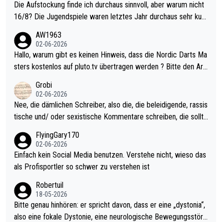
Die Aufstockung finde ich durchaus sinnvoll, aber warum nicht
16/8? Die Jugendspiele waren letztes Jahr durchaus sehr kurz
weilig und besser anzuschauen, als manch Erwachsenenspiel.
AW1963
Allerdings ist Mitchell Lawrie als Nummer 1 der Welt eh qualifi
02-06-2026
ziert. Somit ändert die automatische Qualifikation des Weltmei
Hallo, warum gibt es keinen Hinweis, dass die Nordic Darts Ma
sters erstmal nichts. Ich denke sie wollen damit für nächstes J
sters kostenlos auf pluto.tv übertragen werden ? Bitte den Arti
ahr vorsorgen, denn da ist er alt genug für die PDC und wird w
kel aktualisieren, danke!
Grobi
ohl wenig WDF Turniere spielen. Dies war bei Archie Self letzt
02-06-2026
es Jahr der Fall. Er musste als amtierender Weltmeister durch
Nee, die dämlichen Schreiber, also die, die beleidigende, rassis
den Qualifier und ich glaube kaum, dass Mitchel sich das (in Ve
tische und/ oder sexistische Kommentare schreiben, die sollte
gas) antun würde, wenn er doch eigentlich die PDC-WM als Zi
n das einfach mal bleiben lassen. Sollten besser mal ihr eigene
FlyingGary170
el hat.
s Leben in den Griff kriegen. Nur eins wundert mich: Luke Little
02-06-2026
r war doch neulich erst derjenige, der über Social Media GvV p
Einfach kein Social Media benutzen. Verstehe nicht, wieso das
rovoziert hat. Und Littlers Mutter schießt öfters mal gegen Ric
als Profisportler so schwer zu verstehen ist
ardo Pietreczko auf Social Media. Hmmmm. Finde den Fehler!
Robertuil
18-05-2026
Bitte genau hinhören: er spricht davon, dass er eine „dystonia“,
also eine fokale Dystonie, eine neurologische Bewegungsstöru