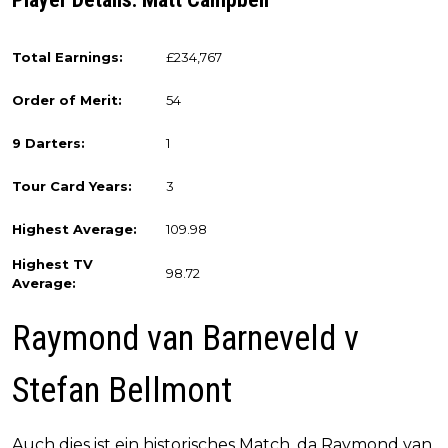
Total Earnings:
£234,767
Order of Merit:
54
9 Darters:
1
Tour Card Years:
3
Highest Average:
109.98
Highest TV
98.72
Average:
Raymond van Barneveld v
Stefan Bellmont
Auch dies ist ein historisches Match, da Raymond van