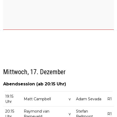
Mittwoch, 17. Dezember
Abendsession (ab 20:15 Uhr)
19:15
Matt Campbell
v
Adam Sevada
R1
Uhr
20:15
Raymond van
Stefan
v
R1
Uhr
Barneveld
Bellmont