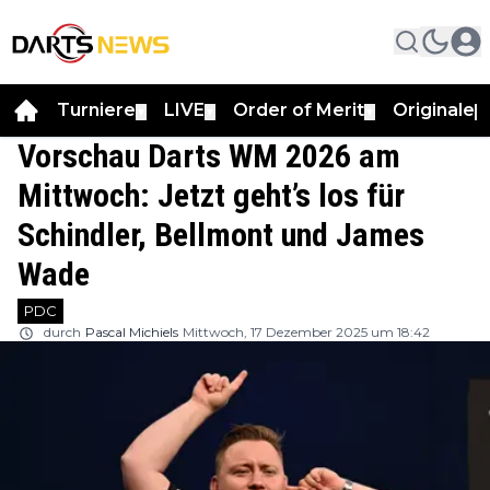
Turniere
LIVE
Order of Merit
Originale
▼
▼
▼
▼
Vorschau Darts WM 2026 am
Mittwoch: Jetzt geht’s los für
Schindler, Bellmont und James
Wade
PDC
durch
Pascal Michiels
Mittwoch, 17 Dezember 2025 um 18:42