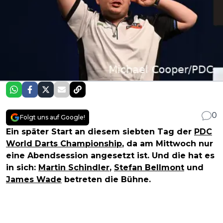
0
Folgt uns auf Google!
Ein später Start an diesem siebten Tag der
PDC
World Darts Championship
, da am Mittwoch nur
eine Abendsession angesetzt ist. Und die hat es
in sich:
Martin Schindler
,
Stefan Bellmont
und
James Wade
betreten die Bühne.