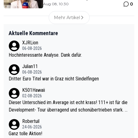
0
Aug 08, 10:30
Mehr Artikel
Aktuelle Kommentare
XJRLion
06-08-2026
Hochinteressante Analyse. Dank dafür.
Julian11
06-08-2026
Dritter Euro Titel war in Graz nicht Sindelfingen
K501Hawaii
02-08-2026
Dieser Unterschied im Average ist echt krass! 111+ ist für die
Development- Tour überragend und schonübertrieben stark. U
nter 60 im Ave dagegen eigentlich schon zu schwach - gerade
Robertuil
mal 40+ erst recht. Da gewinnst keinen Blumentopf - ist ja noc
24-06-2026
h krasser wie ein Pokalspiel eines Kreisligisten vs einem Bund
Ganz tolle Aktion!