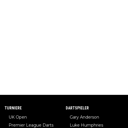
TURNIERE
DARTSPIELER
UK Open
Gary Anderson
Premier League Darts
Luke Humphries