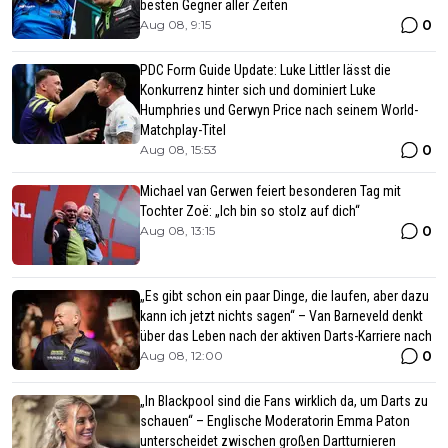
besten Gegner aller Zeiten
0
Aug 08, 9:15
PDC Form Guide Update: Luke Littler lässt die
Konkurrenz hinter sich und dominiert Luke
Humphries und Gerwyn Price nach seinem World-
Matchplay-Titel
0
Aug 08, 15:53
Michael van Gerwen feiert besonderen Tag mit
Tochter Zoë: „Ich bin so stolz auf dich“
0
Aug 08, 13:15
„Es gibt schon ein paar Dinge, die laufen, aber dazu
kann ich jetzt nichts sagen“ – Van Barneveld denkt
über das Leben nach der aktiven Darts-Karriere nach
0
Aug 08, 12:00
„In Blackpool sind die Fans wirklich da, um Darts zu
schauen“ – Englische Moderatorin Emma Paton
unterscheidet zwischen großen Dartturnieren