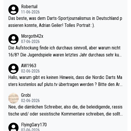
esligisten.
Robertuil
11-06-2026
Das beste, was dem Darts-Sportjournalismus in Deutschland p
assieren konnte, Adrian Geiler! Tolles Portrait :).
Morgoth42x
07-06-2026
Die Aufstockung finde ich durchaus sinnvoll, aber warum nicht
16/8? Die Jugendspiele waren letztes Jahr durchaus sehr kurz
weilig und besser anzuschauen, als manch Erwachsenenspiel.
AW1963
Allerdings ist Mitchell Lawrie als Nummer 1 der Welt eh qualifi
02-06-2026
ziert. Somit ändert die automatische Qualifikation des Weltmei
Hallo, warum gibt es keinen Hinweis, dass die Nordic Darts Ma
sters erstmal nichts. Ich denke sie wollen damit für nächstes J
sters kostenlos auf pluto.tv übertragen werden ? Bitte den Arti
ahr vorsorgen, denn da ist er alt genug für die PDC und wird w
kel aktualisieren, danke!
Grobi
ohl wenig WDF Turniere spielen. Dies war bei Archie Self letzt
02-06-2026
es Jahr der Fall. Er musste als amtierender Weltmeister durch
Nee, die dämlichen Schreiber, also die, die beleidigende, rassis
den Qualifier und ich glaube kaum, dass Mitchel sich das (in Ve
tische und/ oder sexistische Kommentare schreiben, die sollte
gas) antun würde, wenn er doch eigentlich die PDC-WM als Zi
n das einfach mal bleiben lassen. Sollten besser mal ihr eigene
FlyingGary170
el hat.
s Leben in den Griff kriegen. Nur eins wundert mich: Luke Little
02-06-2026