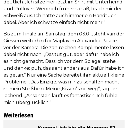
deutlich. „Ich sitze hier jetzt im Shirt mit Unterhemd
und Pullover. Wenn ich früher so saß, brach mir der
Schweiß aus. Ich hatte auch immer ein Handtuch
dabei. Aber ich schwitze einfach nicht mehr.“
Bis zum Finale am Samstag, dem 03.01., steht van der
Giessen weiterhin für Viaplay im Alexandra Palace
vor der Kamera. Die zahlreichen Komplimente lassen
dabei nicht nach. „Das tut gut, aber dafür habe ich
es nicht gemacht. Dass ich vor dem Spiegel stehe
und denke: puh, das sieht anders aus. Dafür habe ich
es getan.“ Nur eine Sache bereitet ihm aktuell kleine
Probleme. „Das Einzige, was mir zu schaffen macht,
ist mein Steißbein. Meine ‚Kissen‘ sind weg“, sagt er
lachend. „Ansonsten läuft es fantastisch. Ich fühle
mich überglücklich.“
Weiterlesen
„Kumpel, ich bin die Nummer 52