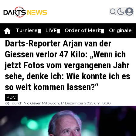
Turniere
LIVE
Order of Merit
Originale
▼
▼
▼
▼
Darts-Reporter Arjan van der
Giessen verlor 47 Kilo: „Wenn ich
jetzt Fotos vom vergangenen Jahr
sehe, denke ich: Wie konnte ich es
so weit kommen lassen?“
PDC
durch
Nic Gayer
Mittwoch, 17 Dezember 2025 um 18:30