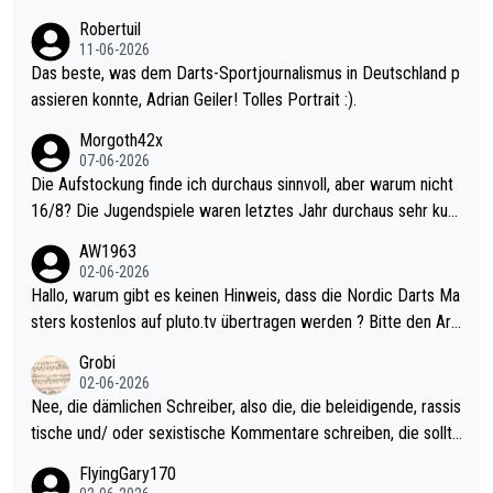
esligisten.
Robertuil
11-06-2026
Das beste, was dem Darts-Sportjournalismus in Deutschland p
assieren konnte, Adrian Geiler! Tolles Portrait :).
Morgoth42x
07-06-2026
Die Aufstockung finde ich durchaus sinnvoll, aber warum nicht
16/8? Die Jugendspiele waren letztes Jahr durchaus sehr kurz
weilig und besser anzuschauen, als manch Erwachsenenspiel.
AW1963
Allerdings ist Mitchell Lawrie als Nummer 1 der Welt eh qualifi
02-06-2026
ziert. Somit ändert die automatische Qualifikation des Weltmei
Hallo, warum gibt es keinen Hinweis, dass die Nordic Darts Ma
sters erstmal nichts. Ich denke sie wollen damit für nächstes J
sters kostenlos auf pluto.tv übertragen werden ? Bitte den Arti
ahr vorsorgen, denn da ist er alt genug für die PDC und wird w
kel aktualisieren, danke!
Grobi
ohl wenig WDF Turniere spielen. Dies war bei Archie Self letzt
02-06-2026
es Jahr der Fall. Er musste als amtierender Weltmeister durch
Nee, die dämlichen Schreiber, also die, die beleidigende, rassis
den Qualifier und ich glaube kaum, dass Mitchel sich das (in Ve
tische und/ oder sexistische Kommentare schreiben, die sollte
gas) antun würde, wenn er doch eigentlich die PDC-WM als Zi
n das einfach mal bleiben lassen. Sollten besser mal ihr eigene
FlyingGary170
el hat.
s Leben in den Griff kriegen. Nur eins wundert mich: Luke Little