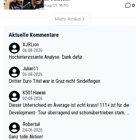
0
Aug 07, 18:30
Mehr Artikel
Aktuelle Kommentare
XJRLion
06-08-2026
Hochinteressante Analyse. Dank dafür.
Julian11
06-08-2026
Dritter Euro Titel war in Graz nicht Sindelfingen
K501Hawaii
02-08-2026
Dieser Unterschied im Average ist echt krass! 111+ ist für die
Development- Tour überragend und schonübertrieben stark. U
nter 60 im Ave dagegen eigentlich schon zu schwach - gerade
Robertuil
mal 40+ erst recht. Da gewinnst keinen Blumentopf - ist ja noc
24-06-2026
h krasser wie ein Pokalspiel eines Kreisligisten vs einem Bund
Ganz tolle Aktion!