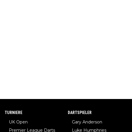
TURNIERE
DARTSPIELER
UK Open
Gary Anderson
Premier League Darts
Luke Humphries