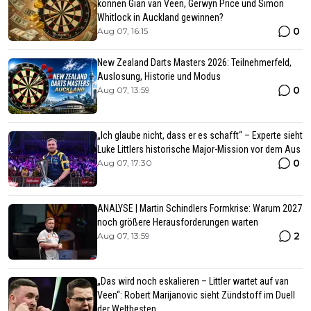
können Gian van Veen, Gerwyn Price und Simon
Whitlock in Auckland gewinnen?
0
Aug 07, 16:15
New Zealand Darts Masters 2026: Teilnehmerfeld,
Auslosung, Historie und Modus
0
Aug 07, 13:59
„Ich glaube nicht, dass er es schafft“ – Experte sieht
Luke Littlers historische Major-Mission vor dem Aus
0
Aug 07, 17:30
ANALYSE | Martin Schindlers Formkrise: Warum 2027
noch größere Herausforderungen warten
2
Aug 07, 13:59
„Das wird noch eskalieren – Littler wartet auf van
Veen“: Robert Marijanovic sieht Zündstoff im Duell
der Weltbesten