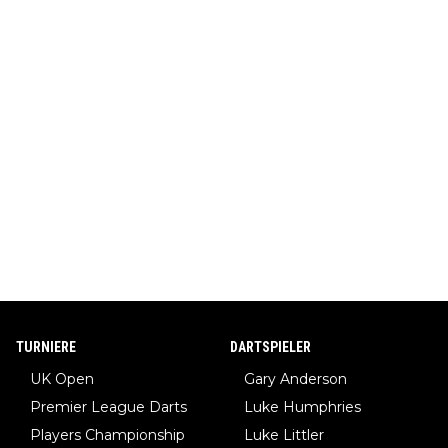
TURNIERE
DARTSPIELER
UK Open
Gary Anderson
Premier League Darts
Luke Humphries
Players Championship
Luke Littler