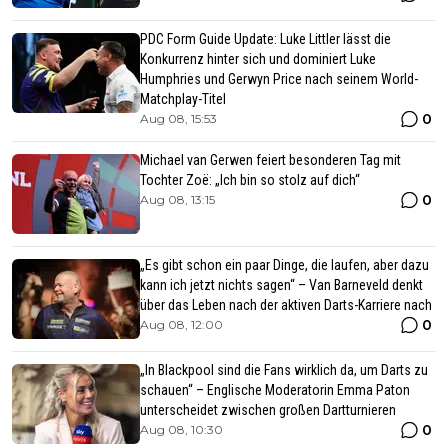
PDC Form Guide Update: Luke Littler lässt die
Konkurrenz hinter sich und dominiert Luke
Humphries und Gerwyn Price nach seinem World-
Matchplay-Titel
0
Aug 08, 15:53
Michael van Gerwen feiert besonderen Tag mit
Tochter Zoë: „Ich bin so stolz auf dich“
0
Aug 08, 13:15
„Es gibt schon ein paar Dinge, die laufen, aber dazu
kann ich jetzt nichts sagen“ – Van Barneveld denkt
über das Leben nach der aktiven Darts-Karriere nach
0
Aug 08, 12:00
„In Blackpool sind die Fans wirklich da, um Darts zu
schauen“ – Englische Moderatorin Emma Paton
unterscheidet zwischen großen Dartturnieren
0
Aug 08, 10:30