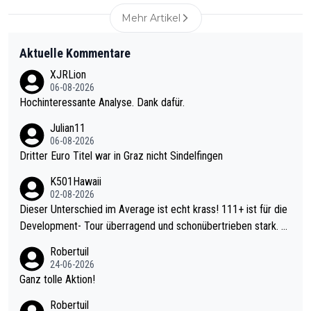
Mehr Artikel
Aktuelle Kommentare
XJRLion
06-08-2026
Hochinteressante Analyse. Dank dafür.
Julian11
06-08-2026
Dritter Euro Titel war in Graz nicht Sindelfingen
K501Hawaii
02-08-2026
Dieser Unterschied im Average ist echt krass! 111+ ist für die
Development- Tour überragend und schonübertrieben stark. U
nter 60 im Ave dagegen eigentlich schon zu schwach - gerade
Robertuil
mal 40+ erst recht. Da gewinnst keinen Blumentopf - ist ja noc
24-06-2026
h krasser wie ein Pokalspiel eines Kreisligisten vs einem Bund
Ganz tolle Aktion!
esligisten.
Robertuil