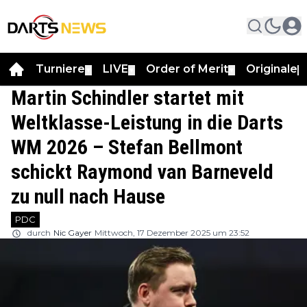
Turniere
LIVE
Order of Merit
Originale
▼
▼
▼
▼
Martin Schindler startet mit
Weltklasse-Leistung in die Darts
WM 2026 – Stefan Bellmont
schickt Raymond van Barneveld
zu null nach Hause
PDC
durch
Nic Gayer
Mittwoch, 17 Dezember 2025 um 23:52