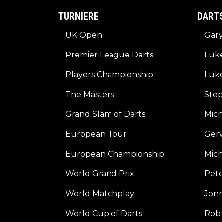
TURNIERE
DART
UK Open
Gar
Premier League Darts
Luk
Players Championship
Luke
The Masters
Ste
Grand Slam of Darts
Mic
European Tour
Ger
European Championship
Mich
World Grand Prix
Pete
World Matchplay
Jonn
World Cup of Darts
Rob 