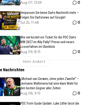
0
Aug 07, 13:59
Verpassen Sie keine Darts-Nachricht mehr –
Folgen Sie Dartsnews auf Google!
0
Jul 25, 11:48
Wie viel kostet ein Ticket für die PDC Darts
WM 2027 im Ally Pally? Preise und neues
Losverfahren im Überblick
0
Aug 09, 8:15
Mehr Artikel
te Nachrichten
„Michael van Gerwen, ohne jeden Zweifel“ –
Jermaine Wattimena hat eine klare Wahl für
den besten Gegner aller Zeiten
0
Aug 08, 9:15
PDC Form Guide Update: Luke Littler lässt die