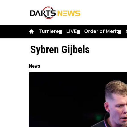
Turniere
LIVE
Order of Merit
▼
▼
▼
Sybren Gijbels
News