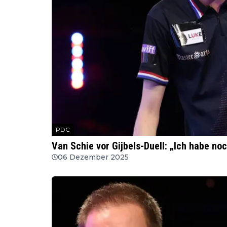
PDC
Van Schie vor Gijbels-Duell: „Ich habe no
06 Dezember 2025