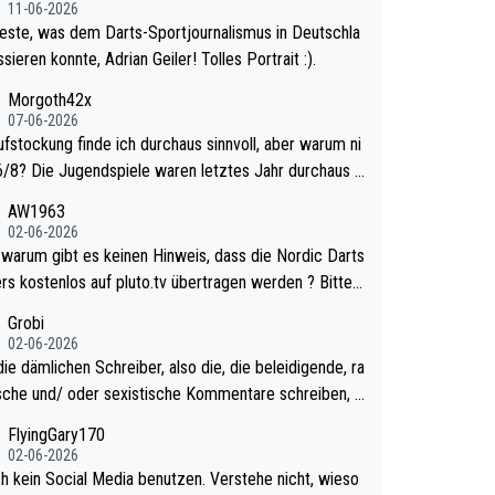
11-06-2026
este, was dem Darts-Sportjournalismus in Deutschla
sieren konnte, Adrian Geiler! Tolles Portrait :).
Morgoth42x
07-06-2026
ufstockung finde ich durchaus sinnvoll, aber warum ni
n letztes Jahr durchaus s
urzweilig und besser anzuschauen, als manch Erwach
AW1963
tchell Lawrie als Nummer 1 de
02-06-2026
 eh qualifiziert. Somit ändert die automatische Qualifi
ts
es Weltmeisters erstmal nichts. Ich denke sie woll
rs kostenlos auf pluto.tv übertragen werden ? Bitte
mit für nächstes Jahr vorsorgen, denn da ist er alt ge
tikel aktualisieren, danke!
Grobi
ür die PDC und wird wohl wenig WDF Turniere spiele
02-06-2026
s war bei Archie Self letztes Jahr der Fall. Er musste
ie dämlichen Schreiber, also die, die beleidigende, ra
mtierender Weltmeister durch den Qualifier und ich gla
ische und/ oder sexistische Kommentare schreiben, d
aum, dass Mitchel sich das (in Vegas) antun würde, w
lten das einfach mal bleiben lassen. Sollten besser m
FlyingGary170
r doch eigentlich die PDC-WM als Ziel hat.
 eigenes Leben in den Griff kriegen. Nur eins wundert
02-06-2026
 Luke Littler war doch neulich erst derjenige, der übe
ch kein Social Media benutzen. Verstehe nicht, wieso