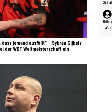
r Soc
das a
eßt ö
a. Hm
Bitte 
nia“,
ngsst
e erz
, dass jemand ausfällt“ – Sybren Gijbels
m hel
ei der WDF Weltmeisterschaft ein
ts-Fäl
kale 
ndelt
nicht