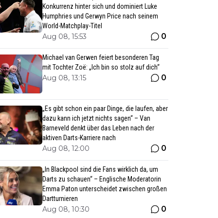
Konkurrenz hinter sich und dominiert Luke
Humphries und Gerwyn Price nach seinem
World-Matchplay-Titel
0
Aug 08, 15:53
Michael van Gerwen feiert besonderen Tag
mit Tochter Zoë: „Ich bin so stolz auf dich“
0
Aug 08, 13:15
„Es gibt schon ein paar Dinge, die laufen, aber
dazu kann ich jetzt nichts sagen“ – Van
Barneveld denkt über das Leben nach der
aktiven Darts-Karriere nach
0
Aug 08, 12:00
„In Blackpool sind die Fans wirklich da, um
Darts zu schauen“ – Englische Moderatorin
Emma Paton unterscheidet zwischen großen
Dartturnieren
0
Aug 08, 10:30