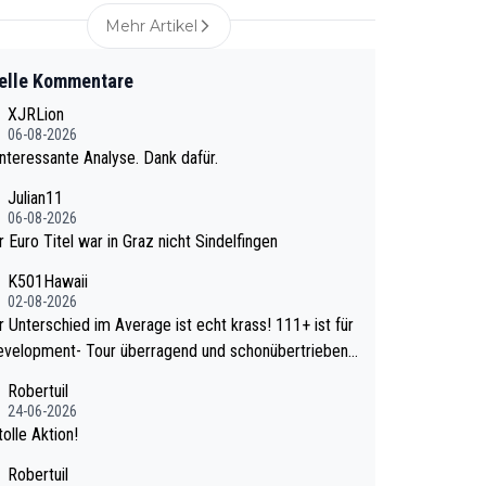
Mehr Artikel
elle Kommentare
XJRLion
06-08-2026
nteressante Analyse. Dank dafür.
Julian11
06-08-2026
r Euro Titel war in Graz nicht Sindelfingen
K501Hawaii
02-08-2026
Unterschied im Average ist echt krass! 111+ ist für
evelopment- Tour überragend und schonübertrieben
wa
Robertuil
e mal 40+ erst recht. Da gewinnst keinen Blume
24-06-2026
a noch krasser wie ein Pokalspiel eines Kreisligi
olle Aktion!
vs einem Bundesligisten.
Robertuil