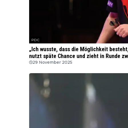
PDC
„Ich wusste, dass die Möglichkeit besteht
nutzt späte Chance und zieht in Runde zw
29 November 2025