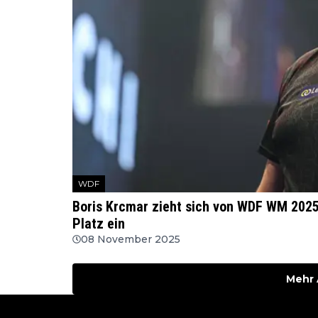
WDF
Boris Krcmar zieht sich von WDF WM 2025
Platz ein
08 November 2025
Mehr 