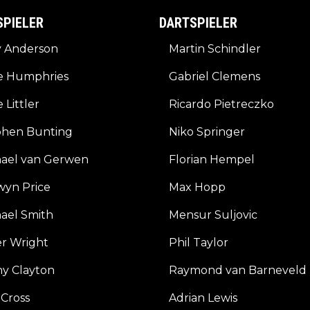
SPIELER
DARTSPIELER
y Anderson
Martin Schindler
e Humphries
Gabriel Clemens
 Littler
Ricardo Pietreczko
phen Bunting
Niko Springer
hael van Gerwen
Florian Hempel
wyn Price
Max Hopp
ael Smith
Mensur Suljovic
r Wright
Phil Taylor
y Clayton
Raymond van Barneveld
Cross
Adrian Lewis