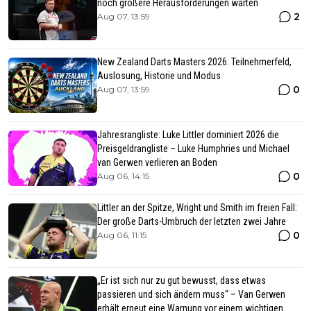
noch größere Herausforderungen warten
2
Aug 07, 13:59
New Zealand Darts Masters 2026: Teilnehmerfeld,
Auslosung, Historie und Modus
0
Aug 07, 13:59
Jahresrangliste: Luke Littler dominiert 2026 die
Preisgeldrangliste – Luke Humphries und Michael
van Gerwen verlieren an Boden
0
Aug 06, 14:15
Littler an der Spitze, Wright und Smith im freien Fall:
Der große Darts-Umbruch der letzten zwei Jahre
0
Aug 06, 11:15
„Er ist sich nur zu gut bewusst, dass etwas
passieren und sich ändern muss“ – Van Gerwen
erhält erneut eine Warnung vor einem wichtigen