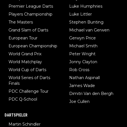
Premier League Darts
Luke Humphries
man nur zum Neurologen und nicht zum Mentaltrainer gehen…
Players Championship
Luke Littler
The Masters
Stephen Bunting
Grand Slam of Darts
Michael van Gerwen
European Tour
Gerwyn Price
European Championship
Michael Smith
World Grand Prix
Peter Wright
World Matchplay
Jonny Clayton
World Cup of Darts
Rob Cross
World Series of Darts
Nathan Aspinall
Finals
James Wade
PDC Challenge Tour
Dimitri Van den Bergh
PDC Q-School
Joe Cullen
DARTSPIELER
Martin Schindler