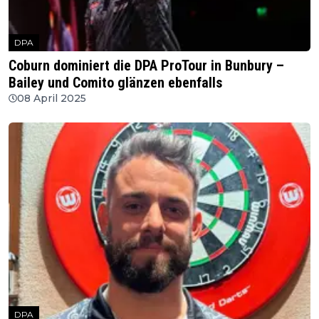
DPA
Coburn dominiert die DPA ProTour in Bunbury –
Bailey und Comito glänzen ebenfalls
08 April 2025
DPA