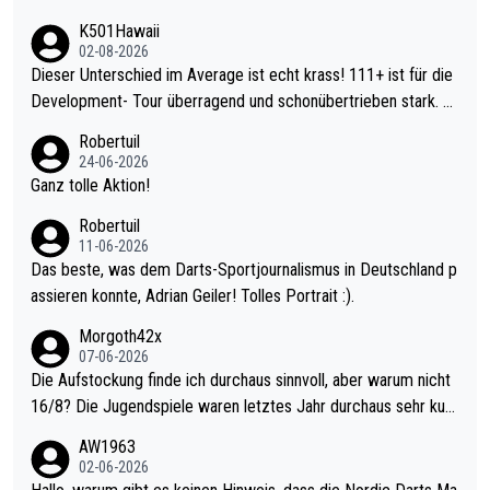
K501Hawaii
02-08-2026
Dieser Unterschied im Average ist echt krass! 111+ ist für die
Development- Tour überragend und schonübertrieben stark. U
nter 60 im Ave dagegen eigentlich schon zu schwach - gerade
Robertuil
mal 40+ erst recht. Da gewinnst keinen Blumentopf - ist ja noc
24-06-2026
h krasser wie ein Pokalspiel eines Kreisligisten vs einem Bund
Ganz tolle Aktion!
esligisten.
Robertuil
11-06-2026
Das beste, was dem Darts-Sportjournalismus in Deutschland p
assieren konnte, Adrian Geiler! Tolles Portrait :).
Morgoth42x
07-06-2026
Die Aufstockung finde ich durchaus sinnvoll, aber warum nicht
16/8? Die Jugendspiele waren letztes Jahr durchaus sehr kurz
weilig und besser anzuschauen, als manch Erwachsenenspiel.
AW1963
Allerdings ist Mitchell Lawrie als Nummer 1 der Welt eh qualifi
02-06-2026
ziert. Somit ändert die automatische Qualifikation des Weltmei