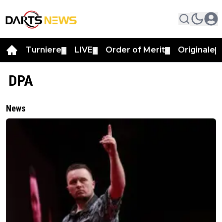
Turniere
LIVE
Order of Merit
Originale
▼
▼
▼
▼
DPA
News