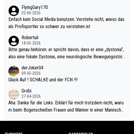
gas) antun würde, wenn er doch eigentlich die PDC-WM als Zi
n das einfach mal bleiben lassen. Sollten besser mal ihr eigene
FlyingGary170
el hat.
s Leben in den Griff kriegen. Nur eins wundert mich: Luke Little
02-06-2026
r war doch neulich erst derjenige, der über Social Media GvV p
Einfach kein Social Media benutzen. Verstehe nicht, wieso das
rovoziert hat. Und Littlers Mutter schießt öfters mal gegen Ric
als Profisportler so schwer zu verstehen ist
ardo Pietreczko auf Social Media. Hmmmm. Finde den Fehler!
Robertuil
18-05-2026
Bitte genau hinhören: er spricht davon, dass er eine „dystonia“,
also eine fokale Dystonie, eine neurologische Bewegungsstöru
ng, bei der unkontrolliert Bewegungen und Krämpfe erzeugt w
derJoker04
erden, im Arm hat. Und, dass Medikamente ihm helfen! Ich glau
09-05-2026
be immer noch, dass sehr viele der Dartits-Fälle fälschlich psy
Glück Auf ! SCHALKE und der FCN !!!
chologisiert werden und eigentlich fokale Dystonien sind. Und
Grobi
diese könnten teils wirksam behandelt werden! Dafür müsste
27-04-2026
man nur zum Neurologen und nicht zum Mentaltrainer gehen…
Aha. Danke für die Links. Erklärt für mich trotzdem nicht, waru
m beim Bogenschießen Frauen und Männer in einer Mannschaf
t spielen. Und beim Dressurreiten sind ebenfalls Frauen und Mä
nner in einer Mannschaft und das, obwohl hier auch eine Körpe
rlichkeit vorausgesetzt ist. Gilt sogar bei den olympischen Spie