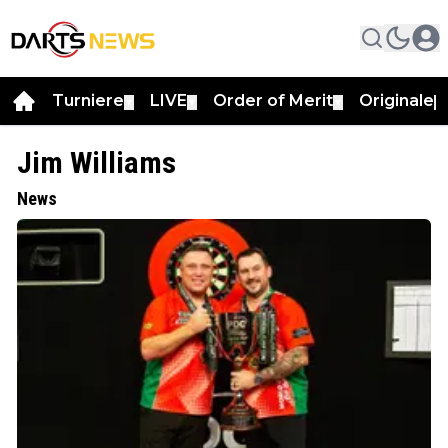
Turniere
LIVE
Order of Merit
Originale
▼
▼
▼
▼
Jim Williams
News