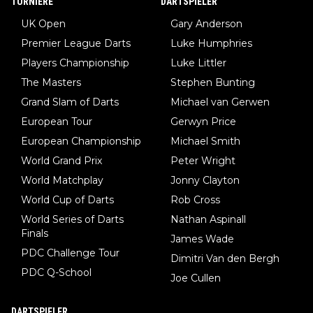
TURNIERE
DARTSPIELER
len! Der Podcast "Tops Tops Tops" (Folgen 70 und 72) beschä
UK Open
Gary Anderson
ftigt sich ausführlich, sachlich und absolut nachvollziehbar mit
Premier League Darts
Luke Humphries
dem Thema.
Players Championship
Luke Littler
The Masters
Stephen Bunting
Grand Slam of Darts
Michael van Gerwen
European Tour
Gerwyn Price
European Championship
Michael Smith
World Grand Prix
Peter Wright
World Matchplay
Jonny Clayton
World Cup of Darts
Rob Cross
World Series of Darts
Nathan Aspinall
Finals
James Wade
PDC Challenge Tour
Dimitri Van den Bergh
PDC Q-School
Joe Cullen
DARTSPIELER