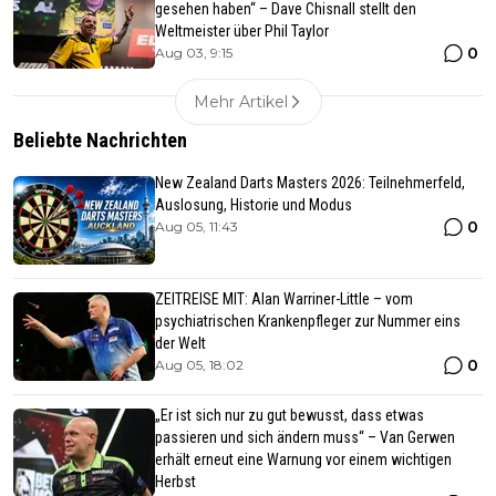
gesehen haben“ – Dave Chisnall stellt den
Weltmeister über Phil Taylor
0
Aug 03, 9:15
Mehr Artikel
Beliebte Nachrichten
New Zealand Darts Masters 2026: Teilnehmerfeld,
Auslosung, Historie und Modus
0
Aug 05, 11:43
ZEITREISE MIT: Alan Warriner-Little – vom
psychiatrischen Krankenpfleger zur Nummer eins
der Welt
0
Aug 05, 18:02
„Er ist sich nur zu gut bewusst, dass etwas
passieren und sich ändern muss“ – Van Gerwen
erhält erneut eine Warnung vor einem wichtigen
Herbst