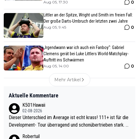
0
Aug 05, 17:30
Littler an der Spitze, Wright und Smith im freien Fall:
Der große Darts-Umbruch der letzten zwei Jahre
0
Aug 05, 9:45
„Irgendwann war ich auch ein Fanboy“: Gabriel
Clemens gerät bei Luke Littlers World-Matchplay-
Auftritt ins Schwärmen
0
Aug 05, 14:00
Mehr Artikel
Aktuelle Kommentare
K501Hawaii
02-08-2026
Dieser Unterschied im Average ist echt krass! 111+ ist für die
Development- Tour überragend und schonübertrieben stark. U
nter 60 im Ave dagegen eigentlich schon zu schwach - gerade
Robertuil