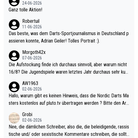
mal 40+ erst recht. Da gewinnst keinen Blumentopf - ist ja noc
24-06-2026
h krasser wie ein Pokalspiel eines Kreisligisten vs einem Bund
Ganz tolle Aktion!
esligisten.
Robertuil
11-06-2026
Das beste, was dem Darts-Sportjournalismus in Deutschland p
assieren konnte, Adrian Geiler! Tolles Portrait :).
Morgoth42x
07-06-2026
Die Aufstockung finde ich durchaus sinnvoll, aber warum nicht
16/8? Die Jugendspiele waren letztes Jahr durchaus sehr kurz
weilig und besser anzuschauen, als manch Erwachsenenspiel.
AW1963
Allerdings ist Mitchell Lawrie als Nummer 1 der Welt eh qualifi
02-06-2026
ziert. Somit ändert die automatische Qualifikation des Weltmei
Hallo, warum gibt es keinen Hinweis, dass die Nordic Darts Ma
sters erstmal nichts. Ich denke sie wollen damit für nächstes J
sters kostenlos auf pluto.tv übertragen werden ? Bitte den Arti
ahr vorsorgen, denn da ist er alt genug für die PDC und wird w
kel aktualisieren, danke!
Grobi
ohl wenig WDF Turniere spielen. Dies war bei Archie Self letzt
02-06-2026
es Jahr der Fall. Er musste als amtierender Weltmeister durch
Nee, die dämlichen Schreiber, also die, die beleidigende, rassis
den Qualifier und ich glaube kaum, dass Mitchel sich das (in Ve
tische und/ oder sexistische Kommentare schreiben, die sollte