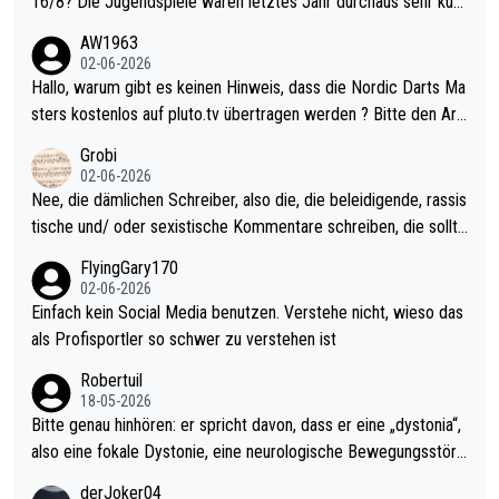
16/8? Die Jugendspiele waren letztes Jahr durchaus sehr kurz
weilig und besser anzuschauen, als manch Erwachsenenspiel.
AW1963
Allerdings ist Mitchell Lawrie als Nummer 1 der Welt eh qualifi
02-06-2026
ziert. Somit ändert die automatische Qualifikation des Weltmei
Hallo, warum gibt es keinen Hinweis, dass die Nordic Darts Ma
sters erstmal nichts. Ich denke sie wollen damit für nächstes J
sters kostenlos auf pluto.tv übertragen werden ? Bitte den Arti
ahr vorsorgen, denn da ist er alt genug für die PDC und wird w
kel aktualisieren, danke!
Grobi
ohl wenig WDF Turniere spielen. Dies war bei Archie Self letzt
02-06-2026
es Jahr der Fall. Er musste als amtierender Weltmeister durch
Nee, die dämlichen Schreiber, also die, die beleidigende, rassis
den Qualifier und ich glaube kaum, dass Mitchel sich das (in Ve
tische und/ oder sexistische Kommentare schreiben, die sollte
gas) antun würde, wenn er doch eigentlich die PDC-WM als Zi
n das einfach mal bleiben lassen. Sollten besser mal ihr eigene
FlyingGary170
el hat.
s Leben in den Griff kriegen. Nur eins wundert mich: Luke Little
02-06-2026
r war doch neulich erst derjenige, der über Social Media GvV p
Einfach kein Social Media benutzen. Verstehe nicht, wieso das
rovoziert hat. Und Littlers Mutter schießt öfters mal gegen Ric
als Profisportler so schwer zu verstehen ist
ardo Pietreczko auf Social Media. Hmmmm. Finde den Fehler!
Robertuil
18-05-2026
Bitte genau hinhören: er spricht davon, dass er eine „dystonia“,
also eine fokale Dystonie, eine neurologische Bewegungsstöru
ng, bei der unkontrolliert Bewegungen und Krämpfe erzeugt w
derJoker04