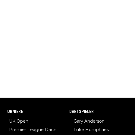
TURNIERE
DARTSPIELER
UK Open
Gary Anderson
Premier League Darts
Luke Humphries