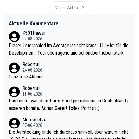
Mehr Artikel
Aktuelle Kommentare
K501Hawaii
02-08-2026
Dieser Unterschied im Average ist echt krass! 111+ ist für die
Development- Tour überragend und schonübertrieben stark. U
nter 60 im Ave dagegen eigentlich schon zu schwach - gerade
Robertuil
mal 40+ erst recht. Da gewinnst keinen Blumentopf - ist ja noc
24-06-2026
h krasser wie ein Pokalspiel eines Kreisligisten vs einem Bund
Ganz tolle Aktion!
esligisten.
Robertuil
11-06-2026
Das beste, was dem Darts-Sportjournalismus in Deutschland p
assieren konnte, Adrian Geiler! Tolles Portrait :).
Morgoth42x
07-06-2026
Die Aufstockung finde ich durchaus sinnvoll, aber warum nicht