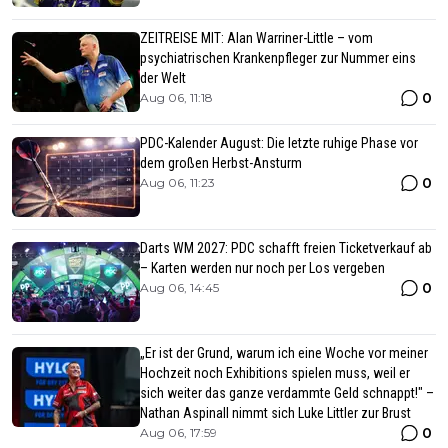
ZEITREISE MIT: Alan Warriner-Little – vom
psychiatrischen Krankenpfleger zur Nummer eins
der Welt
0
Aug 06, 11:18
PDC-Kalender August: Die letzte ruhige Phase vor
dem großen Herbst-Ansturm
0
Aug 06, 11:23
Darts WM 2027: PDC schafft freien Ticketverkauf ab
– Karten werden nur noch per Los vergeben
0
Aug 06, 14:45
„Er ist der Grund, warum ich eine Woche vor meiner
Hochzeit noch Exhibitions spielen muss, weil er
sich weiter das ganze verdammte Geld schnappt!" –
Nathan Aspinall nimmt sich Luke Littler zur Brust
0
Aug 06, 17:59