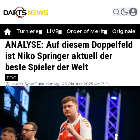
Turniere
LIVE
Order of Merit
Originale
▼
▼
▼
▼
ANALYSE: Auf diesem Doppelfeld
ist Niko Springer aktuell der
beste Spieler der Welt
PDC
durch
Sylke Puck
Montag, 06 Oktober 2025 um 15:24