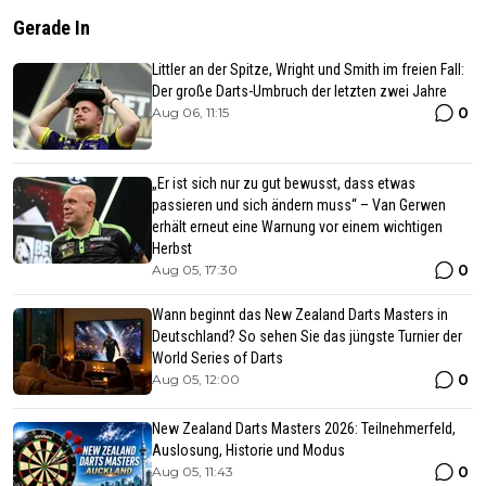
Gerade In
Littler an der Spitze, Wright und Smith im freien Fall:
Der große Darts-Umbruch der letzten zwei Jahre
0
Aug 06, 11:15
„Er ist sich nur zu gut bewusst, dass etwas
passieren und sich ändern muss“ – Van Gerwen
erhält erneut eine Warnung vor einem wichtigen
Herbst
0
Aug 05, 17:30
Wann beginnt das New Zealand Darts Masters in
Deutschland? So sehen Sie das jüngste Turnier der
World Series of Darts
0
Aug 05, 12:00
New Zealand Darts Masters 2026: Teilnehmerfeld,
Auslosung, Historie und Modus
0
Aug 05, 11:43