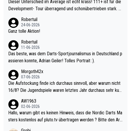
Dieser Unterschied im Average ist echt krass! 111+ ist für die
Development- Tour überragend und schonübertrieben stark. U
nter 60 im Ave dagegen eigentlich schon zu schwach - gerade
Robertuil
mal 40+ erst recht. Da gewinnst keinen Blumentopf - ist ja noc
24-06-2026
h krasser wie ein Pokalspiel eines Kreisligisten vs einem Bund
Ganz tolle Aktion!
esligisten.
Robertuil
11-06-2026
Das beste, was dem Darts-Sportjournalismus in Deutschland p
assieren konnte, Adrian Geiler! Tolles Portrait :).
Morgoth42x
07-06-2026
Die Aufstockung finde ich durchaus sinnvoll, aber warum nicht
16/8? Die Jugendspiele waren letztes Jahr durchaus sehr kurz
weilig und besser anzuschauen, als manch Erwachsenenspiel.
AW1963
Allerdings ist Mitchell Lawrie als Nummer 1 der Welt eh qualifi
02-06-2026
ziert. Somit ändert die automatische Qualifikation des Weltmei
Hallo, warum gibt es keinen Hinweis, dass die Nordic Darts Ma
sters erstmal nichts. Ich denke sie wollen damit für nächstes J
sters kostenlos auf pluto.tv übertragen werden ? Bitte den Arti
ahr vorsorgen, denn da ist er alt genug für die PDC und wird w
kel aktualisieren, danke!
Grobi