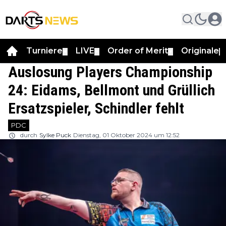
Turniere
LIVE
Order of Merit
Originale
▼
▼
▼
▼
Auslosung Players Championship
24: Eidams, Bellmont und Grüllich
Ersatzspieler, Schindler fehlt
PDC
durch
Sylke Puck
Dienstag, 01 Oktober 2024 um 12:52