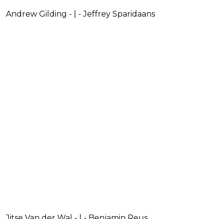
Andrew Gilding - | - Jeffrey Sparidaans
Jitse Van der Wal - | - Benjamin Reus