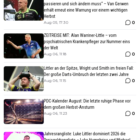
passieren und sich ändern muss“ – Van Gerwen
erhält erneut eine Warnung vor einem wichtigen
Herbst
0
Aug 05, 17:30
ZEITREISE MIT: Alan Warriner-Little – vom
psychiatrischen Krankenpfleger zur Nummer eins
der Welt
0
Aug 06, 11:18
Littler an der Spitze, Wright und Smith im freien Fall:
Der große Darts-Umbruch der letzten zwei Jahre
0
Aug 06, 11:15
PDC-Kalender August: Die letzte ruhige Phase vor
dem großen Herbst-Ansturm
0
Aug 06, 11:23
Jahresrangliste: Luke Littler dominiert 2026 die