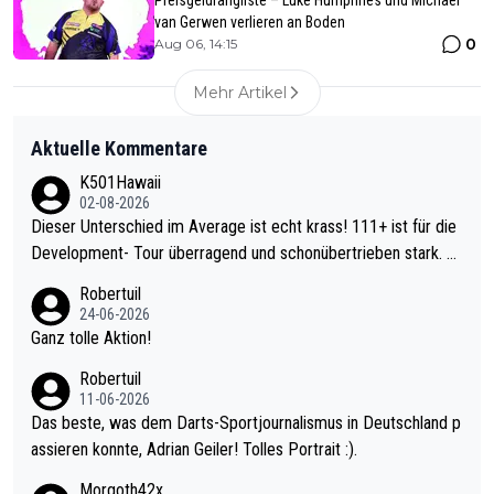
Preisgeldrangliste – Luke Humphries und Michael
van Gerwen verlieren an Boden
0
Aug 06, 14:15
Mehr Artikel
Aktuelle Kommentare
K501Hawaii
02-08-2026
Dieser Unterschied im Average ist echt krass! 111+ ist für die
Development- Tour überragend und schonübertrieben stark. U
nter 60 im Ave dagegen eigentlich schon zu schwach - gerade
Robertuil
mal 40+ erst recht. Da gewinnst keinen Blumentopf - ist ja noc
24-06-2026
h krasser wie ein Pokalspiel eines Kreisligisten vs einem Bund
Ganz tolle Aktion!
esligisten.
Robertuil
11-06-2026
Das beste, was dem Darts-Sportjournalismus in Deutschland p
assieren konnte, Adrian Geiler! Tolles Portrait :).
Morgoth42x