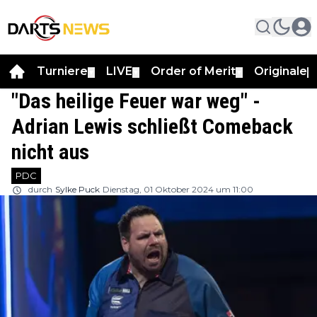
Turniere
LIVE
Order of Merit
Originale
▼
▼
▼
▼
"Das heilige Feuer war weg" -
Adrian Lewis schließt Comeback
nicht aus
PDC
durch
Sylke Puck
Dienstag, 01 Oktober 2024 um 11:00