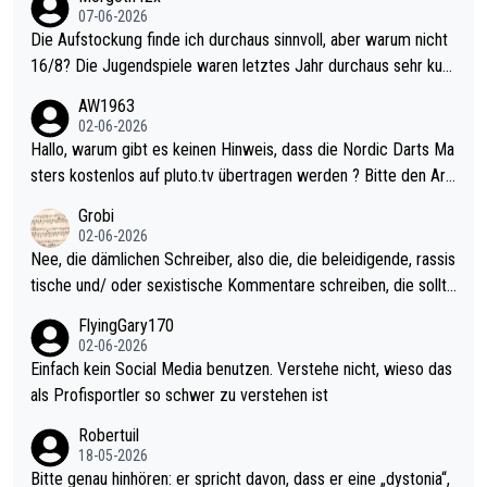
07-06-2026
Die Aufstockung finde ich durchaus sinnvoll, aber warum nicht
16/8? Die Jugendspiele waren letztes Jahr durchaus sehr kurz
weilig und besser anzuschauen, als manch Erwachsenenspiel.
AW1963
Allerdings ist Mitchell Lawrie als Nummer 1 der Welt eh qualifi
02-06-2026
ziert. Somit ändert die automatische Qualifikation des Weltmei
Hallo, warum gibt es keinen Hinweis, dass die Nordic Darts Ma
sters erstmal nichts. Ich denke sie wollen damit für nächstes J
sters kostenlos auf pluto.tv übertragen werden ? Bitte den Arti
ahr vorsorgen, denn da ist er alt genug für die PDC und wird w
kel aktualisieren, danke!
Grobi
ohl wenig WDF Turniere spielen. Dies war bei Archie Self letzt
02-06-2026
es Jahr der Fall. Er musste als amtierender Weltmeister durch
Nee, die dämlichen Schreiber, also die, die beleidigende, rassis
den Qualifier und ich glaube kaum, dass Mitchel sich das (in Ve
tische und/ oder sexistische Kommentare schreiben, die sollte
gas) antun würde, wenn er doch eigentlich die PDC-WM als Zi
n das einfach mal bleiben lassen. Sollten besser mal ihr eigene
FlyingGary170
el hat.
s Leben in den Griff kriegen. Nur eins wundert mich: Luke Little
02-06-2026
r war doch neulich erst derjenige, der über Social Media GvV p
Einfach kein Social Media benutzen. Verstehe nicht, wieso das
rovoziert hat. Und Littlers Mutter schießt öfters mal gegen Ric
als Profisportler so schwer zu verstehen ist
ardo Pietreczko auf Social Media. Hmmmm. Finde den Fehler!
Robertuil
18-05-2026
Bitte genau hinhören: er spricht davon, dass er eine „dystonia“,