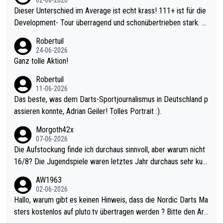
Dieser Unterschied im Average ist echt krass! 111+ ist für die
Development- Tour überragend und schonübertrieben stark. U
nter 60 im Ave dagegen eigentlich schon zu schwach - gerade
Robertuil
mal 40+ erst recht. Da gewinnst keinen Blumentopf - ist ja noc
24-06-2026
h krasser wie ein Pokalspiel eines Kreisligisten vs einem Bund
Ganz tolle Aktion!
esligisten.
Robertuil
11-06-2026
Das beste, was dem Darts-Sportjournalismus in Deutschland p
assieren konnte, Adrian Geiler! Tolles Portrait :).
Morgoth42x
07-06-2026
Die Aufstockung finde ich durchaus sinnvoll, aber warum nicht
16/8? Die Jugendspiele waren letztes Jahr durchaus sehr kurz
weilig und besser anzuschauen, als manch Erwachsenenspiel.
AW1963
Allerdings ist Mitchell Lawrie als Nummer 1 der Welt eh qualifi
02-06-2026
ziert. Somit ändert die automatische Qualifikation des Weltmei
Hallo, warum gibt es keinen Hinweis, dass die Nordic Darts Ma
sters erstmal nichts. Ich denke sie wollen damit für nächstes J
sters kostenlos auf pluto.tv übertragen werden ? Bitte den Arti
ahr vorsorgen, denn da ist er alt genug für die PDC und wird w