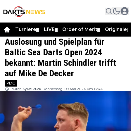
Turniere
LIVE
Order of Merit
Originale
▼
▼
▼
▼
Auslosung und Spielplan für
Baltic Sea Darts Open 2024
bekannt: Martin Schindler trifft
auf Mike De Decker
PDC
durch
Sylke Puck
Donnerstag, 09 Mai 2024 um 13:44