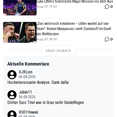
Luke Littlers historische Major-Mission vor dem Aus
0
Aug 07, 17:30
„Das wird noch eskalieren – Littler wartet auf van
Veen“: Robert Marijanovic sieht Zündstoff im Duell
der Weltbesten
0
Aug 07, 18:30
Mehr Artikel
Aktuelle Kommentare
XJRLion
06-08-2026
Hochinteressante Analyse. Dank dafür.
Julian11
06-08-2026
Dritter Euro Titel war in Graz nicht Sindelfingen
K501Hawaii
02-08-2026