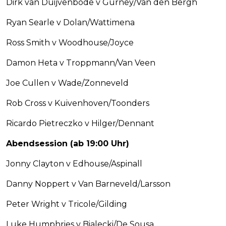
Dirk van Duijvenbode v Gurney/Van den Bergh
Ryan Searle v Dolan/Wattimena
Ross Smith v Woodhouse/Joyce
Damon Heta v Troppmann/Van Veen
Joe Cullen v Wade/Zonneveld
Rob Cross v Kuivenhoven/Toonders
Ricardo Pietreczko v Hilger/Dennant
Abendsession (ab 19:00 Uhr)
Jonny Clayton v Edhouse/Aspinall
Danny Noppert v Van Barneveld/Larsson
Peter Wright v Tricole/Gilding
Luke Humphries v Bialecki/De Sousa