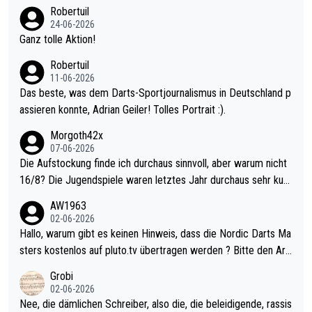
nter 60 im Ave dagegen eigentlich schon zu schwach - gerade
Robertuil
mal 40+ erst recht. Da gewinnst keinen Blumentopf - ist ja noc
24-06-2026
h krasser wie ein Pokalspiel eines Kreisligisten vs einem Bund
Ganz tolle Aktion!
esligisten.
Robertuil
11-06-2026
Das beste, was dem Darts-Sportjournalismus in Deutschland p
assieren konnte, Adrian Geiler! Tolles Portrait :).
Morgoth42x
07-06-2026
Die Aufstockung finde ich durchaus sinnvoll, aber warum nicht
16/8? Die Jugendspiele waren letztes Jahr durchaus sehr kurz
weilig und besser anzuschauen, als manch Erwachsenenspiel.
AW1963
Allerdings ist Mitchell Lawrie als Nummer 1 der Welt eh qualifi
02-06-2026
ziert. Somit ändert die automatische Qualifikation des Weltmei
Hallo, warum gibt es keinen Hinweis, dass die Nordic Darts Ma
sters erstmal nichts. Ich denke sie wollen damit für nächstes J
sters kostenlos auf pluto.tv übertragen werden ? Bitte den Arti
ahr vorsorgen, denn da ist er alt genug für die PDC und wird w
kel aktualisieren, danke!
Grobi
ohl wenig WDF Turniere spielen. Dies war bei Archie Self letzt
02-06-2026
es Jahr der Fall. Er musste als amtierender Weltmeister durch
Nee, die dämlichen Schreiber, also die, die beleidigende, rassis