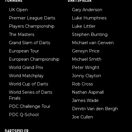
TURNIERE
DARTSPIELER
UK Open
Gary Anderson
Premier League Darts
Luke Humphries
Players Championship
Luke Littler
The Masters
Stephen Bunting
Grand Slam of Darts
Michael van Gerwen
European Tour
Gerwyn Price
European Championship
Michael Smith
World Grand Prix
Peter Wright
World Matchplay
Jonny Clayton
World Cup of Darts
Rob Cross
World Series of Darts
Nathan Aspinall
Finals
James Wade
PDC Challenge Tour
Dimitri Van den Bergh
PDC Q-School
Joe Cullen
DARTSPIELER