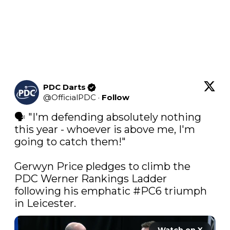
PDC Darts
@
OfficialPDC
·
Follow
🗣️ "I'm defending absolutely nothing 
this year - whoever is above me, I'm 
going to catch them!"

Gerwyn Price pledges to climb the 
PDC Werner Rankings Ladder 
following his emphatic 
#PC6
 triumph 
in Leicester. 