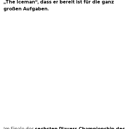
„The Iceman“, dass er bereit ist für die ganz
großen Aufgaben.
Im Finale des
sechsten Players Championship des