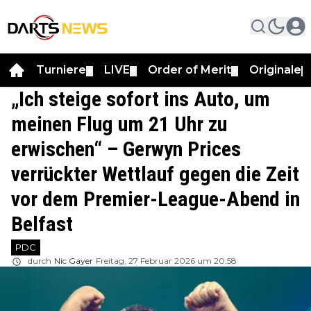
Turniere
LIVE
Order of Merit
Originale
▼
▼
▼
▼
„Ich steige sofort ins Auto, um
meinen Flug um 21 Uhr zu
erwischen“ – Gerwyn Prices
verrückter Wettlauf gegen die Zeit
vor dem Premier-League-Abend in
Belfast
PDC
durch
Nic Gayer
Freitag, 27 Februar 2026 um 20:58