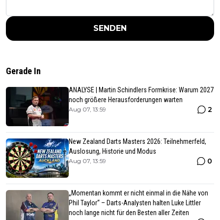
SENDEN
Gerade In
ANALYSE | Martin Schindlers Formkrise: Warum 2027
noch größere Herausforderungen warten
2
Aug 07, 13:59
New Zealand Darts Masters 2026: Teilnehmerfeld,
Auslosung, Historie und Modus
0
Aug 07, 13:59
„Momentan kommt er nicht einmal in die Nähe von
Phil Taylor“ – Darts-Analysten halten Luke Littler
noch lange nicht für den Besten aller Zeiten