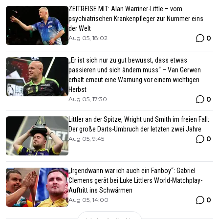
ZEITREISE MIT: Alan Warriner-Little – vom
psychiatrischen Krankenpfleger zur Nummer eins
der Welt
0
Aug 05, 18:02
„Er ist sich nur zu gut bewusst, dass etwas
passieren und sich ändern muss“ – Van Gerwen
erhält erneut eine Warnung vor einem wichtigen
Herbst
0
Aug 05, 17:30
Littler an der Spitze, Wright und Smith im freien Fall:
Der große Darts-Umbruch der letzten zwei Jahre
0
Aug 05, 9:45
„Irgendwann war ich auch ein Fanboy“: Gabriel
Clemens gerät bei Luke Littlers World-Matchplay-
Auftritt ins Schwärmen
0
Aug 05, 14:00