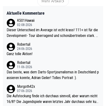
Mehr Artikel
Aktuelle Kommentare
K501Hawaii
02-08-2026
Dieser Unterschied im Average ist echt krass! 111+ ist für die
Development- Tour überragend und schonübertrieben stark. U
nter 60 im Ave dagegen eigentlich schon zu schwach - gerade
Robertuil
mal 40+ erst recht. Da gewinnst keinen Blumentopf - ist ja noc
24-06-2026
h krasser wie ein Pokalspiel eines Kreisligisten vs einem Bund
Ganz tolle Aktion!
esligisten.
Robertuil
11-06-2026
Das beste, was dem Darts-Sportjournalismus in Deutschland p
assieren konnte, Adrian Geiler! Tolles Portrait :).
Morgoth42x
07-06-2026
Die Aufstockung finde ich durchaus sinnvoll, aber warum nicht
16/8? Die Jugendspiele waren letztes Jahr durchaus sehr kurz