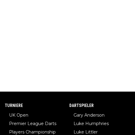
TURNIERE
DARTSPIELER
UK Open
Gary Anderson
Premier League Darts
Luke Humphries
Players Championship
Luke Littler