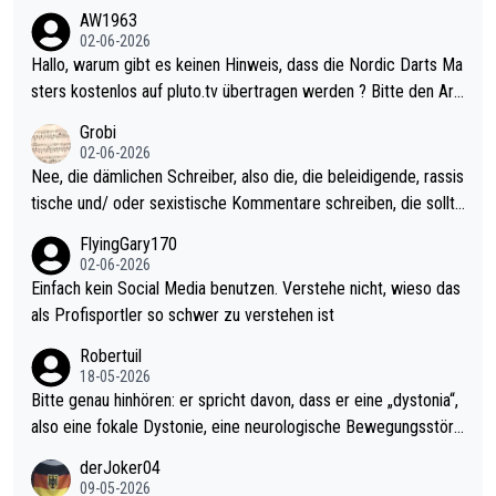
weilig und besser anzuschauen, als manch Erwachsenenspiel.
AW1963
Allerdings ist Mitchell Lawrie als Nummer 1 der Welt eh qualifi
02-06-2026
ziert. Somit ändert die automatische Qualifikation des Weltmei
Hallo, warum gibt es keinen Hinweis, dass die Nordic Darts Ma
sters erstmal nichts. Ich denke sie wollen damit für nächstes J
sters kostenlos auf pluto.tv übertragen werden ? Bitte den Arti
ahr vorsorgen, denn da ist er alt genug für die PDC und wird w
kel aktualisieren, danke!
Grobi
ohl wenig WDF Turniere spielen. Dies war bei Archie Self letzt
02-06-2026
es Jahr der Fall. Er musste als amtierender Weltmeister durch
Nee, die dämlichen Schreiber, also die, die beleidigende, rassis
den Qualifier und ich glaube kaum, dass Mitchel sich das (in Ve
tische und/ oder sexistische Kommentare schreiben, die sollte
gas) antun würde, wenn er doch eigentlich die PDC-WM als Zi
n das einfach mal bleiben lassen. Sollten besser mal ihr eigene
FlyingGary170
el hat.
s Leben in den Griff kriegen. Nur eins wundert mich: Luke Little
02-06-2026
r war doch neulich erst derjenige, der über Social Media GvV p
Einfach kein Social Media benutzen. Verstehe nicht, wieso das
rovoziert hat. Und Littlers Mutter schießt öfters mal gegen Ric
als Profisportler so schwer zu verstehen ist
ardo Pietreczko auf Social Media. Hmmmm. Finde den Fehler!
Robertuil
18-05-2026
Bitte genau hinhören: er spricht davon, dass er eine „dystonia“,
also eine fokale Dystonie, eine neurologische Bewegungsstöru
ng, bei der unkontrolliert Bewegungen und Krämpfe erzeugt w
derJoker04
erden, im Arm hat. Und, dass Medikamente ihm helfen! Ich glau
09-05-2026