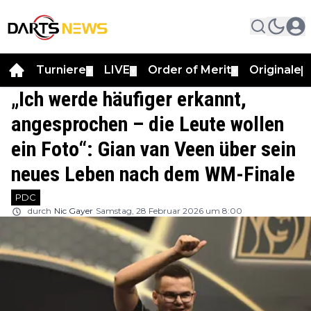
Turniere
LIVE
Order of Merit
Originale
▼
▼
▼
▼
„Ich werde häufiger erkannt,
angesprochen – die Leute wollen
ein Foto“: Gian van Veen über sein
neues Leben nach dem WM-Finale
PDC
durch
Nic Gayer
Samstag, 28 Februar 2026 um 8:00