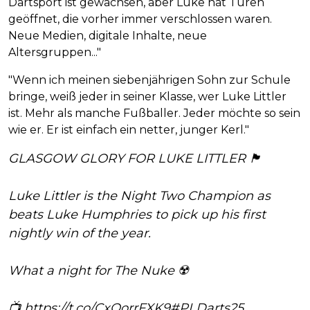
Dartsport ist gewachsen, aber Luke hat Türen
geöffnet, die vorher immer verschlossen waren.
Neue Medien, digitale Inhalte, neue
Altersgruppen..."
"Wenn ich meinen siebenjährigen Sohn zur Schule
bringe, weiß jeder in seiner Klasse, wer Luke Littler
ist. Mehr als manche Fußballer. Jeder möchte so sein
wie er. Er ist einfach ein netter, junger Kerl."
GLASGOW GLORY FOR LUKE LITTLER 🏴󠁧󠁢󠁳󠁣󠁴󠁿
Luke Littler is the Night Two Champion as
beats Luke Humphries to pick up his first
nightly win of the year.
What a night for The Nuke ☢️
📺
https://t.co/CxOorrFXK9
#PLDarts25