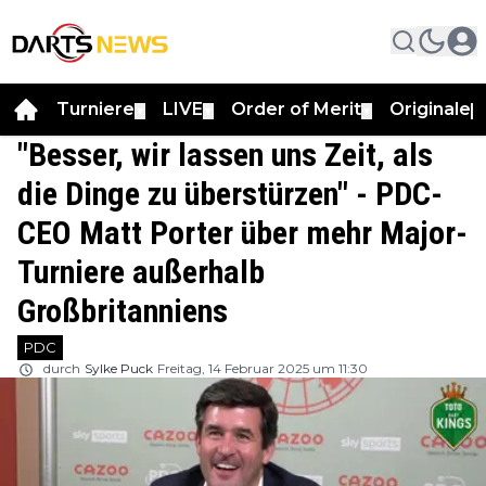
Turniere
LIVE
Order of Merit
Originale
▼
▼
▼
▼
"Besser, wir lassen uns Zeit, als
die Dinge zu überstürzen" - PDC-
CEO Matt Porter über mehr Major-
Turniere außerhalb
Großbritanniens
PDC
durch
Sylke Puck
Freitag, 14 Februar 2025 um 11:30