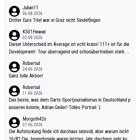
Julian11
06-08-2026
Dritter Euro Titel war in Graz nicht Sindelfingen
K501Hawaii
02-08-2026
Dieser Unterschied im Average ist echt krass! 111+ ist für die
Development- Tour überragend und schonübertrieben stark. U
nter 60 im Ave dagegen eigentlich schon zu schwach - gerade
Robertuil
mal 40+ erst recht. Da gewinnst keinen Blumentopf - ist ja noc
24-06-2026
h krasser wie ein Pokalspiel eines Kreisligisten vs einem Bund
Ganz tolle Aktion!
esligisten.
Robertuil
11-06-2026
Das beste, was dem Darts-Sportjournalismus in Deutschland p
assieren konnte, Adrian Geiler! Tolles Portrait :).
Morgoth42x
07-06-2026
Die Aufstockung finde ich durchaus sinnvoll, aber warum nicht
16/8? Die Jugendspiele waren letztes Jahr durchaus sehr kurz