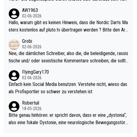
weilig und besser anzuschauen, als manch Erwachsenenspiel.
AW1963
Allerdings ist Mitchell Lawrie als Nummer 1 der Welt eh qualifi
02-06-2026
ziert. Somit ändert die automatische Qualifikation des Weltmei
Hallo, warum gibt es keinen Hinweis, dass die Nordic Darts Ma
sters erstmal nichts. Ich denke sie wollen damit für nächstes J
sters kostenlos auf pluto.tv übertragen werden ? Bitte den Arti
ahr vorsorgen, denn da ist er alt genug für die PDC und wird w
kel aktualisieren, danke!
Grobi
ohl wenig WDF Turniere spielen. Dies war bei Archie Self letzt
02-06-2026
es Jahr der Fall. Er musste als amtierender Weltmeister durch
Nee, die dämlichen Schreiber, also die, die beleidigende, rassis
den Qualifier und ich glaube kaum, dass Mitchel sich das (in Ve
tische und/ oder sexistische Kommentare schreiben, die sollte
gas) antun würde, wenn er doch eigentlich die PDC-WM als Zi
n das einfach mal bleiben lassen. Sollten besser mal ihr eigene
FlyingGary170
el hat.
s Leben in den Griff kriegen. Nur eins wundert mich: Luke Little
02-06-2026
r war doch neulich erst derjenige, der über Social Media GvV p
Einfach kein Social Media benutzen. Verstehe nicht, wieso das
rovoziert hat. Und Littlers Mutter schießt öfters mal gegen Ric
als Profisportler so schwer zu verstehen ist
ardo Pietreczko auf Social Media. Hmmmm. Finde den Fehler!
Robertuil
18-05-2026
Bitte genau hinhören: er spricht davon, dass er eine „dystonia“,
also eine fokale Dystonie, eine neurologische Bewegungsstöru
ng, bei der unkontrolliert Bewegungen und Krämpfe erzeugt w