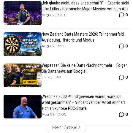
„Ich glaube nicht, dass er es schafft“ – Experte sieht
Luke Littlers historische Major-Mission vor dem Aus
0
Aug 07, 17:30
New Zealand Darts Masters 2026: Teilnehmerfeld,
Auslosung, Historie und Modus
0
Aug 07, 13:59
Verpassen Sie keine Darts-Nachricht mehr – Folgen
Sie Dartsnews auf Google!
0
Jul 25, 11:48
„Wenn es 2000 Pfund gewesen wären, wäre ich
wohl gekommen“ – Vincent van der Voort erinnert
sich an kuriose PDC-Strafe
0
Aug 09, 10:00
Mehr Artikel