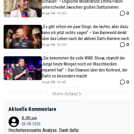
schauen“ – Englische Moderatorin Emma Paton
unterscheidet zwischen großen Dartturnieren
0
Aug 08, 10:30
„Es gibt schon ein paar Dinge, die laufen, aber dazu
kann ich jetzt nichts sagen“ – Van Barneveld denkt
über das Leben nach der aktiven Darts-Karriere nach
0
Aug 08, 12:00
„Sie bekommen die volle WWE-Show, obwohl der
Junge heute Morgen noch ein Waschbecken
repariert hat“ – Dan Dawson über den Kontrast, der
Darts so besonders macht
0
Aug 08, 14:45
Mehr Artikel
Aktuelle Kommentare
XJRLion
06-08-2026
Hochinteressante Analyse. Dank dafür.