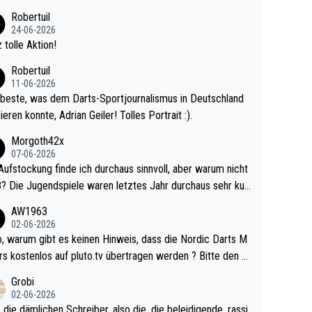
 Ave dagegen eigentlich schon zu schwach - gerad
Robertuil
st recht. Da gewinnst keinen Blumentopf - ist ja n
24-06-2026
kalspiel eines Kreisligisten vs einem Bu
 tolle Aktion!
ligisten.
Robertuil
11-06-2026
beste, was dem Darts-Sportjournalismus in Deutschland
ieren konnte, Adrian Geiler! Tolles Portrait :).
Morgoth42x
07-06-2026
Aufstockung finde ich durchaus sinnvoll, aber warum nicht
r durchaus sehr kur
lig und besser anzuschauen, als manch Erwachsenenspie
AW1963
02-06-2026
ert. Somit ändert die automatische Qualifikation des Weltm
e Nordic Darts M
mal nichts. Ich denke sie wollen damit für nächste
rs kostenlos auf pluto.tv übertragen werden ? Bitte den A
hr vorsorgen, denn da ist er alt genug für die PDC und wir
el aktualisieren, danke!
Grobi
hl wenig WDF Turniere spielen. Dies war bei Archie Self l
02-06-2026
es Jahr der Fall. Er musste als amtierender Weltmeister d
 die dämlichen Schreiber, also die, die beleidigende, rassi