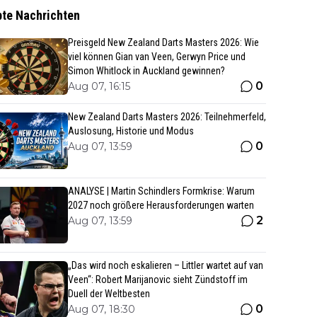
bte Nachrichten
Preisgeld New Zealand Darts Masters 2026: Wie
viel können Gian van Veen, Gerwyn Price und
Simon Whitlock in Auckland gewinnen?
0
Aug 07, 16:15
New Zealand Darts Masters 2026: Teilnehmerfeld,
Auslosung, Historie und Modus
0
Aug 07, 13:59
ANALYSE | Martin Schindlers Formkrise: Warum
2027 noch größere Herausforderungen warten
2
Aug 07, 13:59
„Das wird noch eskalieren – Littler wartet auf van
Veen“: Robert Marijanovic sieht Zündstoff im
Duell der Weltbesten
0
Aug 07, 18:30