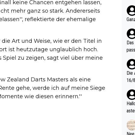
nall keine Chancen entgehen lassen,
nter 60 im
icht mehr ganz so stark. Andererseits
e mal 40+ er
och krasser wie ein Po
assen'', reflektierte der ehemalige
Ganz
ndes
die Art und Weise, wie er den Titel in
Das 
ort ist heutzutage unglaublich hoch.
pass
 Spiel zu zeigen, sagt viel über meine
Die 
ew Zealand Darts Masters als eine
16/8? Die Jugendspiele waren letztes Jah
 Rente gehe, werde ich auf meine Siege
zwei
l. Allerdings ist Mitchell Lawrie als Nummer 1 der Welt eh quali
omente wie diesen erinnern.''
fizi
Hallo, warum gibt es keinen Hinweis, dass di
eisters erst
aste
s Ja
rtik
d wo
etzt
Nee,