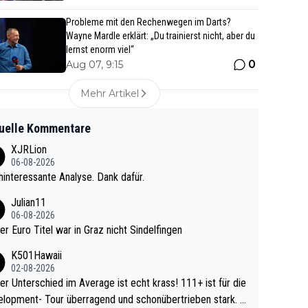
Probleme mit den Rechenwegen im Darts?
Wayne Mardle erklärt: „Du trainierst nicht, aber du
lernst enorm viel“
0
Aug 07, 9:15
Mehr Artikel
uelle Kommentare
XJRLion
06-08-2026
interessante Analyse. Dank dafür.
Julian11
06-08-2026
ter Euro Titel war in Graz nicht Sindelfingen
K501Hawaii
02-08-2026
r Unterschied im Average ist echt krass! 111+ ist für die
lopment- Tour überragend und schonübertrieben stark. U