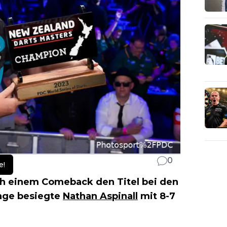
0
e!
h einem Comeback den Titel bei den
tage besiegte
Nathan Aspinall
mit 8-7