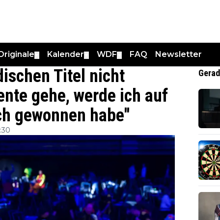
Originale
Kalender
WDF
FAQ
Newsletter
▼
▼
▼
ischen Titel nicht
Gerad
ente gehe, werde ich auf
ich gewonnen habe''
:30