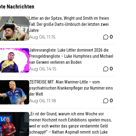
bte Nachrichten
Littler an der Spitze, Wright und Smith im freien
Fall: Der große Darts-Umbruch der letzten zwei
Jahre
0
Aug 06, 11:15
Jahresrangliste: Luke Littler dominiert 2026 die
Preisgeldrangliste – Luke Humphries und Michael
van Gerwen verlieren an Boden
0
Aug 06, 14:15
ZEITREISE MIT: Alan Warriner-Little – vom
psychiatrischen Krankenpfleger zur Nummer eins
der Welt
0
Aug 06, 11:18
„Er ist der Grund, warum ich eine Woche vor
meiner Hochzeit noch Exhibitions spielen muss,
weil er sich weiter das ganze verdammte Geld
schnappt!" – Nathan Aspinall nimmt sich Luke