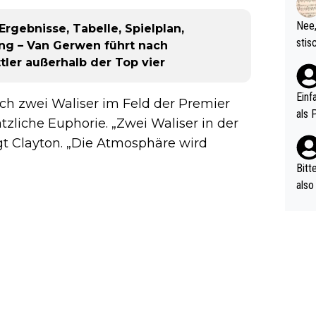
d wo
etzt
Nee,
rgebnisse, Tabelle, Spielplan,
urch
stis
ng – Van Gerwen führt nach
(in 
ten 
ttler außerhalb der Top vier
als Z
nes 
ttle
Einf
ch zwei Waliser im Feld der Premier
vV p
als 
zliche Euphorie. „Zwei Waliser in der
n Ri
agt Clayton. „Die Atmosphäre wird
ehle
Bitt
also
ung,
werd
aube
sych
d di
e ma
n…