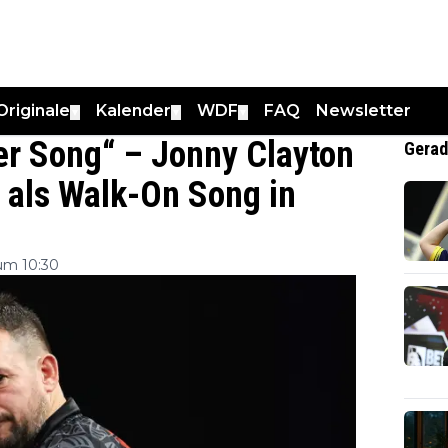
Originale
Kalender
WDF
FAQ
Newsletter
▼
▼
▼
der Song“ – Jonny Clayton
Gerad
 als Walk-On Song in
um 10:30