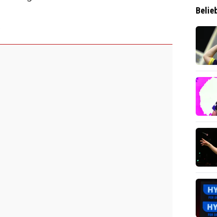
Belie
k