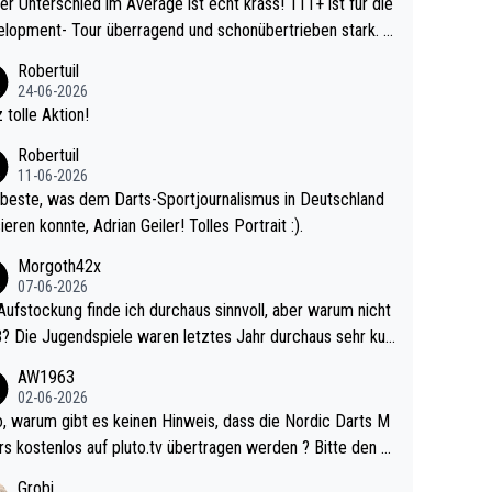
r Unterschied im Average ist echt krass! 111+ ist für die
lopment- Tour überragend und schonübertrieben stark. U
 Ave dagegen eigentlich schon zu schwach - gerad
Robertuil
st recht. Da gewinnst keinen Blumentopf - ist ja n
24-06-2026
kalspiel eines Kreisligisten vs einem Bu
 tolle Aktion!
ligisten.
Robertuil
11-06-2026
beste, was dem Darts-Sportjournalismus in Deutschland
ieren konnte, Adrian Geiler! Tolles Portrait :).
Morgoth42x
07-06-2026
Aufstockung finde ich durchaus sinnvoll, aber warum nicht
r durchaus sehr kur
lig und besser anzuschauen, als manch Erwachsenenspie
AW1963
02-06-2026
ert. Somit ändert die automatische Qualifikation des Weltm
e Nordic Darts M
mal nichts. Ich denke sie wollen damit für nächste
rs kostenlos auf pluto.tv übertragen werden ? Bitte den A
hr vorsorgen, denn da ist er alt genug für die PDC und wir
el aktualisieren, danke!
Grobi