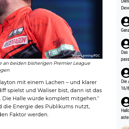
Diese
Deve
nter 60 im
e mal 40+ er
och krasser wie ein Po
Ganz
ndes
Das 
pass
e an beiden bisherigen Premier League
agen
Die 
layton mit einem Lachen – und klarer
16/8? Die Jugendspiele waren letztes Jah
 spielst und Waliser bist, dann ist das
zwei
t. Die Halle würde komplett mitgehen.“
l. Allerdings ist Mitchell Lawrie als Nummer 1 der Welt eh quali
nd die Energie des Publikums nutzt,
fizi
Hallo, warum gibt es keinen Hinweis, dass di
en Faktor werden.
eisters erst
aste
s Ja
rtik