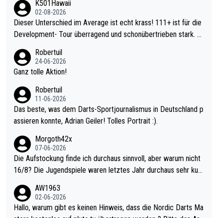
K501Hawaii
02-08-2026
Dieser Unterschied im Average ist echt krass! 111+ ist für die
Development- Tour überragend und schonübertrieben stark. U
nter 60 im Ave dagegen eigentlich schon zu schwach - gerade
Robertuil
mal 40+ erst recht. Da gewinnst keinen Blumentopf - ist ja noc
24-06-2026
h krasser wie ein Pokalspiel eines Kreisligisten vs einem Bund
Ganz tolle Aktion!
esligisten.
Robertuil
11-06-2026
Das beste, was dem Darts-Sportjournalismus in Deutschland p
assieren konnte, Adrian Geiler! Tolles Portrait :).
Morgoth42x
07-06-2026
Die Aufstockung finde ich durchaus sinnvoll, aber warum nicht
16/8? Die Jugendspiele waren letztes Jahr durchaus sehr kurz
weilig und besser anzuschauen, als manch Erwachsenenspiel.
AW1963
Allerdings ist Mitchell Lawrie als Nummer 1 der Welt eh qualifi
02-06-2026
ziert. Somit ändert die automatische Qualifikation des Weltmei
Hallo, warum gibt es keinen Hinweis, dass die Nordic Darts Ma
sters erstmal nichts. Ich denke sie wollen damit für nächstes J