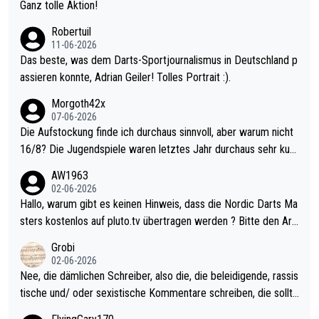
h krasser wie ein Pokalspiel eines Kreisligisten vs einem Bund
Ganz tolle Aktion!
esligisten.
Robertuil
11-06-2026
Das beste, was dem Darts-Sportjournalismus in Deutschland p
assieren konnte, Adrian Geiler! Tolles Portrait :).
Morgoth42x
07-06-2026
Die Aufstockung finde ich durchaus sinnvoll, aber warum nicht
16/8? Die Jugendspiele waren letztes Jahr durchaus sehr kurz
weilig und besser anzuschauen, als manch Erwachsenenspiel.
AW1963
Allerdings ist Mitchell Lawrie als Nummer 1 der Welt eh qualifi
02-06-2026
ziert. Somit ändert die automatische Qualifikation des Weltmei
Hallo, warum gibt es keinen Hinweis, dass die Nordic Darts Ma
sters erstmal nichts. Ich denke sie wollen damit für nächstes J
sters kostenlos auf pluto.tv übertragen werden ? Bitte den Arti
ahr vorsorgen, denn da ist er alt genug für die PDC und wird w
kel aktualisieren, danke!
Grobi
ohl wenig WDF Turniere spielen. Dies war bei Archie Self letzt
02-06-2026
es Jahr der Fall. Er musste als amtierender Weltmeister durch
Nee, die dämlichen Schreiber, also die, die beleidigende, rassis
den Qualifier und ich glaube kaum, dass Mitchel sich das (in Ve
tische und/ oder sexistische Kommentare schreiben, die sollte
gas) antun würde, wenn er doch eigentlich die PDC-WM als Zi
n das einfach mal bleiben lassen. Sollten besser mal ihr eigene