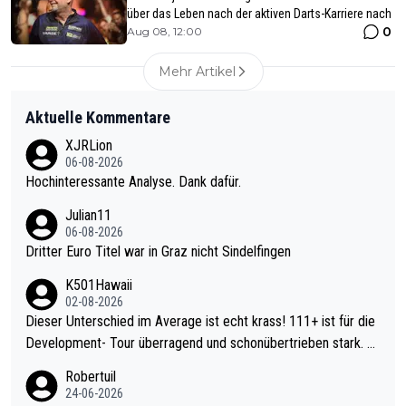
über das Leben nach der aktiven Darts-Karriere nach
0
Aug 08, 12:00
Mehr Artikel
Aktuelle Kommentare
XJRLion
06-08-2026
Hochinteressante Analyse. Dank dafür.
Julian11
06-08-2026
Dritter Euro Titel war in Graz nicht Sindelfingen
K501Hawaii
02-08-2026
Dieser Unterschied im Average ist echt krass! 111+ ist für die
Development- Tour überragend und schonübertrieben stark. U
nter 60 im Ave dagegen eigentlich schon zu schwach - gerade
Robertuil
mal 40+ erst recht. Da gewinnst keinen Blumentopf - ist ja noc
24-06-2026