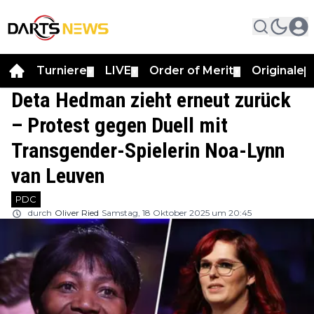
Turniere
LIVE
Order of Merit
Originale
▼
▼
▼
▼
Deta Hedman zieht erneut zurück
– Protest gegen Duell mit
Transgender-Spielerin Noa-Lynn
van Leuven
PDC
durch
Oliver Ried
Samstag, 18 Oktober 2025 um 20:45