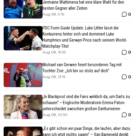
Jermaine Wattimena hat eine klare Wahl für den
besten Gegner aller Zeiten
0
Aug 08, 9:15
PDC Form Guide Update: Luke Littler lässt die
Konkurrenz hinter sich und dominiert Luke
Humphries und Gerwyn Price nach seinem World-
Matchplay-Titel
0
Aug 08, 15:53
Michael van Gerwen feiert besonderen Tag mit
Tochter Zoë: „Ich bin so stolz auf dich“
0
Aug 08, 13:15
„In Blackpool sind die Fans wirklich da, um Darts zu
schauen“ – Englische Moderatorin Emma Paton
unterscheidet zwischen großen Dartturnieren
0
Aug 08, 10:30
„Es gibt schon ein paar Dinge, die laufen, aber dazu
kann ich jetzt nichts sagen“ – Van Barneveld denkt