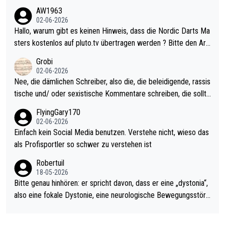
weilig und besser anzuschauen, als manch Erwachsenenspiel.
AW1963
Allerdings ist Mitchell Lawrie als Nummer 1 der Welt eh qualifi
02-06-2026
ziert. Somit ändert die automatische Qualifikation des Weltmei
Hallo, warum gibt es keinen Hinweis, dass die Nordic Darts Ma
sters erstmal nichts. Ich denke sie wollen damit für nächstes J
sters kostenlos auf pluto.tv übertragen werden ? Bitte den Arti
ahr vorsorgen, denn da ist er alt genug für die PDC und wird w
kel aktualisieren, danke!
Grobi
ohl wenig WDF Turniere spielen. Dies war bei Archie Self letzt
02-06-2026
es Jahr der Fall. Er musste als amtierender Weltmeister durch
Nee, die dämlichen Schreiber, also die, die beleidigende, rassis
den Qualifier und ich glaube kaum, dass Mitchel sich das (in Ve
tische und/ oder sexistische Kommentare schreiben, die sollte
gas) antun würde, wenn er doch eigentlich die PDC-WM als Zi
n das einfach mal bleiben lassen. Sollten besser mal ihr eigene
FlyingGary170
el hat.
s Leben in den Griff kriegen. Nur eins wundert mich: Luke Little
02-06-2026
r war doch neulich erst derjenige, der über Social Media GvV p
Einfach kein Social Media benutzen. Verstehe nicht, wieso das
rovoziert hat. Und Littlers Mutter schießt öfters mal gegen Ric
als Profisportler so schwer zu verstehen ist
ardo Pietreczko auf Social Media. Hmmmm. Finde den Fehler!
Robertuil
18-05-2026
Bitte genau hinhören: er spricht davon, dass er eine „dystonia“,
also eine fokale Dystonie, eine neurologische Bewegungsstöru
ng, bei der unkontrolliert Bewegungen und Krämpfe erzeugt w
erden, im Arm hat. Und, dass Medikamente ihm helfen! Ich glau