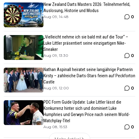
New Zealand Darts Masters 2026: Teilnehmerfeld,
Auslosung, Historie und Modus
0
Aug 09, 14:48
„Vielleicht nehme ich sie bald mit auf die Tour“ –
Luke Littler präsentiert seine einzigartigen Nike-
Sneaker
0
Aug 09, 13:30
Nathan Aspinall heiratet seine langjährige Partnerin
Kirsty – zahlreiche Darts-Stars feiern auf Peckforton
Castle
0
Aug 09, 12:00
PDC Form Guide Update: Luke Littler lässt die
Konkurrenz hinter sich und dominiert Luke
Humphries und Gerwyn Price nach seinem World-
Matchplay-Titel
0
Aug 08, 15:53