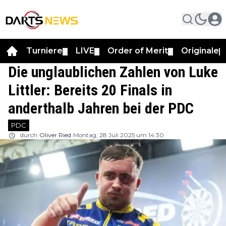
Turniere
LIVE
Order of Merit
Originale
▼
▼
▼
▼
Die unglaublichen Zahlen von Luke
Littler: Bereits 20 Finals in
anderthalb Jahren bei der PDC
PDC
durch
Oliver Ried
Montag, 28 Juli 2025 um 14:30