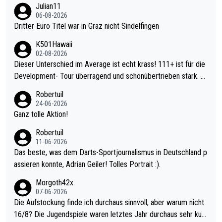
Julian11
06-08-2026
Dritter Euro Titel war in Graz nicht Sindelfingen
K501Hawaii
02-08-2026
Dieser Unterschied im Average ist echt krass! 111+ ist für die
Development- Tour überragend und schonübertrieben stark. U
nter 60 im Ave dagegen eigentlich schon zu schwach - gerade
Robertuil
mal 40+ erst recht. Da gewinnst keinen Blumentopf - ist ja noc
24-06-2026
h krasser wie ein Pokalspiel eines Kreisligisten vs einem Bund
Ganz tolle Aktion!
esligisten.
Robertuil
11-06-2026
Das beste, was dem Darts-Sportjournalismus in Deutschland p
assieren konnte, Adrian Geiler! Tolles Portrait :).
Morgoth42x
07-06-2026
Die Aufstockung finde ich durchaus sinnvoll, aber warum nicht
16/8? Die Jugendspiele waren letztes Jahr durchaus sehr kurz