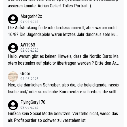
assieren konnte, Adrian Geiler! Tolles Portrait :).
Morgoth42x
07-06-2026
Die Aufstockung finde ich durchaus sinnvoll, aber warum nicht
16/8? Die Jugendspiele waren letztes Jahr durchaus sehr kurz
weilig und besser anzuschauen, als manch Erwachsenenspiel.
AW1963
Allerdings ist Mitchell Lawrie als Nummer 1 der Welt eh qualifi
02-06-2026
ziert. Somit ändert die automatische Qualifikation des Weltmei
Hallo, warum gibt es keinen Hinweis, dass die Nordic Darts Ma
sters erstmal nichts. Ich denke sie wollen damit für nächstes J
sters kostenlos auf pluto.tv übertragen werden ? Bitte den Arti
ahr vorsorgen, denn da ist er alt genug für die PDC und wird w
kel aktualisieren, danke!
Grobi
ohl wenig WDF Turniere spielen. Dies war bei Archie Self letzt
02-06-2026
es Jahr der Fall. Er musste als amtierender Weltmeister durch
Nee, die dämlichen Schreiber, also die, die beleidigende, rassis
den Qualifier und ich glaube kaum, dass Mitchel sich das (in Ve
tische und/ oder sexistische Kommentare schreiben, die sollte
gas) antun würde, wenn er doch eigentlich die PDC-WM als Zi
n das einfach mal bleiben lassen. Sollten besser mal ihr eigene
FlyingGary170
el hat.
s Leben in den Griff kriegen. Nur eins wundert mich: Luke Little
02-06-2026
r war doch neulich erst derjenige, der über Social Media GvV p
Einfach kein Social Media benutzen. Verstehe nicht, wieso das
rovoziert hat. Und Littlers Mutter schießt öfters mal gegen Ric
als Profisportler so schwer zu verstehen ist
ardo Pietreczko auf Social Media. Hmmmm. Finde den Fehler!