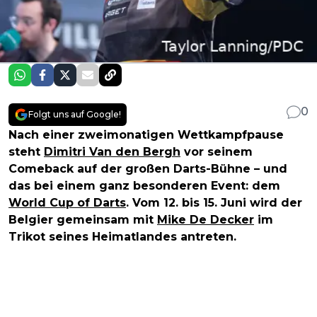
0
Folgt uns auf Google!
Nach einer zweimonatigen Wettkampfpause
steht
Dimitri Van den Bergh
vor seinem
Comeback auf der großen Darts-Bühne – und
das bei einem ganz besonderen Event: dem
World Cup of Darts
. Vom 12. bis 15. Juni wird der
Belgier gemeinsam mit
Mike De Decker
im
Trikot seines Heimatlandes antreten.