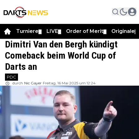
Turniere
LIVE
Order of Merit
Originale
▼
▼
▼
▼
Dimitri Van den Bergh kündigt
Comeback beim World Cup of
Darts an
PDC
durch
Nic Gayer
Freitag, 16 Mai 2025 um 12:24