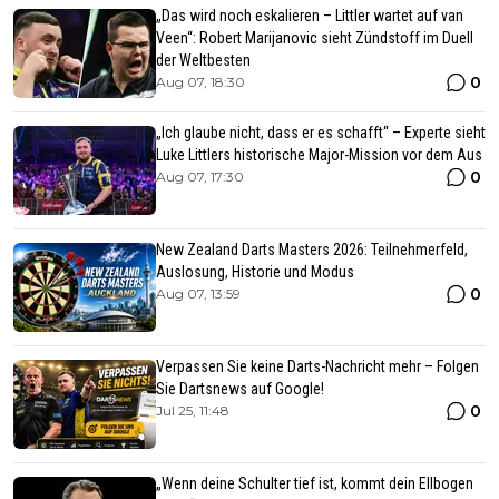
„Das wird noch eskalieren – Littler wartet auf van
Veen“: Robert Marijanovic sieht Zündstoff im Duell
der Weltbesten
0
Aug 07, 18:30
„Ich glaube nicht, dass er es schafft“ – Experte sieht
Luke Littlers historische Major-Mission vor dem Aus
0
Aug 07, 17:30
New Zealand Darts Masters 2026: Teilnehmerfeld,
Auslosung, Historie und Modus
0
Aug 07, 13:59
Verpassen Sie keine Darts-Nachricht mehr – Folgen
Sie Dartsnews auf Google!
0
Jul 25, 11:48
„Wenn deine Schulter tief ist, kommt dein Ellbogen