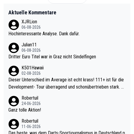
Aktuelle Kommentare
XJRLion
06-08-2026
Hochinteressante Analyse. Dank dafür.
Julian11
06-08-2026
Dritter Euro Titel war in Graz nicht Sindelfingen
K501Hawaii
02-08-2026
Dieser Unterschied im Average ist echt krass! 111+ ist für die
Development- Tour überragend und schonübertrieben stark. U
nter 60 im Ave dagegen eigentlich schon zu schwach - gerade
Robertuil
mal 40+ erst recht. Da gewinnst keinen Blumentopf - ist ja noc
24-06-2026
h krasser wie ein Pokalspiel eines Kreisligisten vs einem Bund
Ganz tolle Aktion!
esligisten.
Robertuil
11-06-2026
Das beste, was dem Darts-Sportjournalismus in Deutschland p