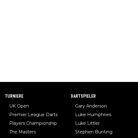
TURNIERE
DARTSPIELER
UK Open
Gary Anderson
Premier League Darts
Luke Humphries
Players Championship
Luke Littler
The Masters
Stephen Bunting