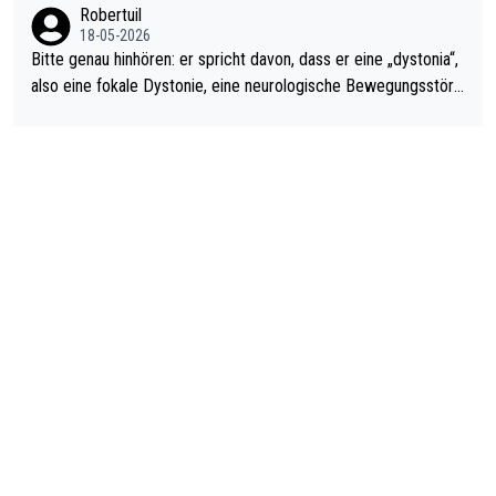
Robertuil
18-05-2026
Bitte genau hinhören: er spricht davon, dass er eine „dystonia“,
also eine fokale Dystonie, eine neurologische Bewegungsstöru
ng, bei der unkontrolliert Bewegungen und Krämpfe erzeugt w
erden, im Arm hat. Und, dass Medikamente ihm helfen! Ich glau
be immer noch, dass sehr viele der Dartits-Fälle fälschlich psy
chologisiert werden und eigentlich fokale Dystonien sind. Und
diese könnten teils wirksam behandelt werden! Dafür müsste
man nur zum Neurologen und nicht zum Mentaltrainer gehen…