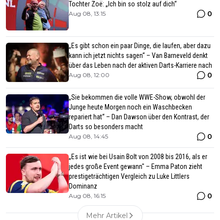
Tochter Zoë: „Ich bin so stolz auf dich“
0
Aug 08, 13:15
„Es gibt schon ein paar Dinge, die laufen, aber dazu
kann ich jetzt nichts sagen“ – Van Barneveld denkt
über das Leben nach der aktiven Darts-Karriere nach
0
Aug 08, 12:00
„Sie bekommen die volle WWE-Show, obwohl der
Junge heute Morgen noch ein Waschbecken
repariert hat“ – Dan Dawson über den Kontrast, der
Darts so besonders macht
0
Aug 08, 14:45
„Es ist wie bei Usain Bolt von 2008 bis 2016, als er
jedes große Event gewann" – Emma Paton zieht
prestigeträchtigen Vergleich zu Luke Littlers
Dominanz
0
Aug 08, 16:15
Mehr Artikel