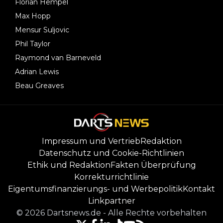
Florian Hempel
Max Hopp
Mensur Suljovic
Phil Taylor
Raymond van Barneveld
Adrian Lewis
Beau Greaves
Impressum und Vertrieb
Redaktion
Datenschutz und Cookie-Richtlinien
Ethik und Redaktion
Fakten Überprüfung
Korrekturrichtlinie
Eigentumsfinanzierungs- und Werbepolitik
Kontakt
Linkpartner
©
2026
Dartsnews.de
-
Alle Rechte vorbehalten