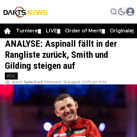
Turniere
LIVE
Order of Merit
Originale
▼
▼
▼
▼
ANALYSE: Aspinall fällt in der
Rangliste zurück, Smith und
Gilding steigen auf
PDC
durch
Sylke Puck
Mittwoch, 13 August 2025 um 11:36