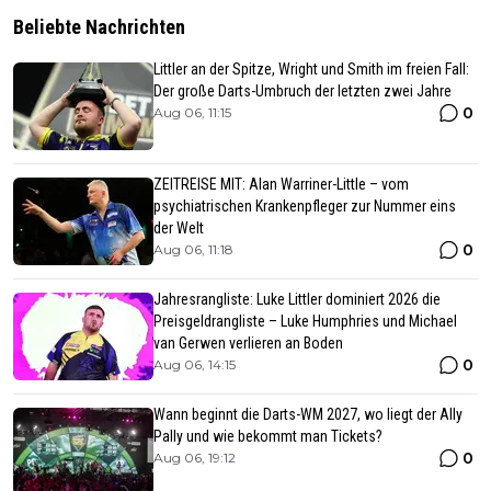
Beliebte Nachrichten
Littler an der Spitze, Wright und Smith im freien Fall:
Der große Darts-Umbruch der letzten zwei Jahre
0
Aug 06, 11:15
ZEITREISE MIT: Alan Warriner-Little – vom
psychiatrischen Krankenpfleger zur Nummer eins
der Welt
0
Aug 06, 11:18
Jahresrangliste: Luke Littler dominiert 2026 die
Preisgeldrangliste – Luke Humphries und Michael
van Gerwen verlieren an Boden
0
Aug 06, 14:15
Wann beginnt die Darts-WM 2027, wo liegt der Ally
Pally und wie bekommt man Tickets?
0
Aug 06, 19:12