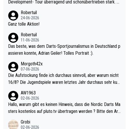
Development- Tour überragend und schonübertrieben stark. U
nter 60 im Ave dagegen eigentlich schon zu schwach - gerade
Robertuil
mal 40+ erst recht. Da gewinnst keinen Blumentopf - ist ja noc
24-06-2026
h krasser wie ein Pokalspiel eines Kreisligisten vs einem Bund
Ganz tolle Aktion!
esligisten.
Robertuil
11-06-2026
Das beste, was dem Darts-Sportjournalismus in Deutschland p
assieren konnte, Adrian Geiler! Tolles Portrait :).
Morgoth42x
07-06-2026
Die Aufstockung finde ich durchaus sinnvoll, aber warum nicht
16/8? Die Jugendspiele waren letztes Jahr durchaus sehr kurz
weilig und besser anzuschauen, als manch Erwachsenenspiel.
AW1963
Allerdings ist Mitchell Lawrie als Nummer 1 der Welt eh qualifi
02-06-2026
ziert. Somit ändert die automatische Qualifikation des Weltmei
Hallo, warum gibt es keinen Hinweis, dass die Nordic Darts Ma
sters erstmal nichts. Ich denke sie wollen damit für nächstes J
sters kostenlos auf pluto.tv übertragen werden ? Bitte den Arti
ahr vorsorgen, denn da ist er alt genug für die PDC und wird w
kel aktualisieren, danke!
Grobi
ohl wenig WDF Turniere spielen. Dies war bei Archie Self letzt
02-06-2026