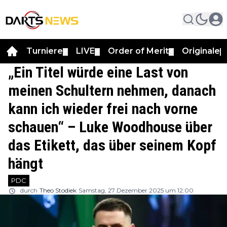
Turniere
LIVE
Order of Merit
Originale
▼
▼
▼
▼
„Ein Titel würde eine Last von
meinen Schultern nehmen, danach
kann ich wieder frei nach vorne
schauen“ – Luke Woodhouse über
das Etikett, das über seinem Kopf
hängt
PDC
durch
Theo Stodiek
Samstag, 27 Dezember 2025 um 12:00