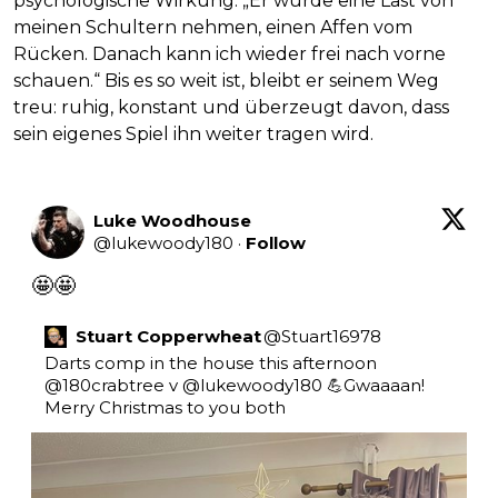
psychologische Wirkung. „Er würde eine Last von
meinen Schultern nehmen, einen Affen vom
Rücken. Danach kann ich wieder frei nach vorne
schauen.“ Bis es so weit ist, bleibt er seinem Weg
treu: ruhig, konstant und überzeugt davon, dass
sein eigenes Spiel ihn weiter tragen wird.
Luke Woodhouse
@
lukewoody180
·
Follow
🤩🤩
Stuart Copperwheat
@
Stuart16978
Darts comp in the house this afternoon 
@180crabtree
 v 
@lukewoody180
 💪Gwaaaan! 
Merry Christmas to you both 