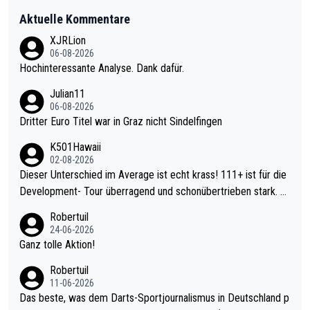
Aktuelle Kommentare
XJRLion
06-08-2026
Hochinteressante Analyse. Dank dafür.
Julian11
06-08-2026
Dritter Euro Titel war in Graz nicht Sindelfingen
K501Hawaii
02-08-2026
Dieser Unterschied im Average ist echt krass! 111+ ist für die
Development- Tour überragend und schonübertrieben stark. U
nter 60 im Ave dagegen eigentlich schon zu schwach - gerade
Robertuil
mal 40+ erst recht. Da gewinnst keinen Blumentopf - ist ja noc
24-06-2026
h krasser wie ein Pokalspiel eines Kreisligisten vs einem Bund
Ganz tolle Aktion!
esligisten.
Robertuil
11-06-2026
Das beste, was dem Darts-Sportjournalismus in Deutschland p