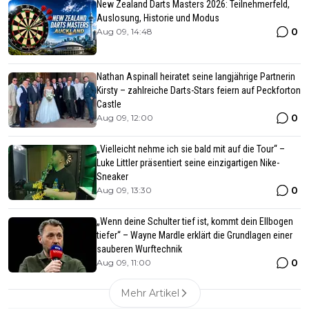
New Zealand Darts Masters 2026: Teilnehmerfeld,
Auslosung, Historie und Modus
0
Aug 09, 14:48
Nathan Aspinall heiratet seine langjährige Partnerin
Kirsty – zahlreiche Darts-Stars feiern auf Peckforton
Castle
0
Aug 09, 12:00
„Vielleicht nehme ich sie bald mit auf die Tour“ –
Luke Littler präsentiert seine einzigartigen Nike-
Sneaker
0
Aug 09, 13:30
„Wenn deine Schulter tief ist, kommt dein Ellbogen
tiefer“ – Wayne Mardle erklärt die Grundlagen einer
sauberen Wurftechnik
0
Aug 09, 11:00
Mehr Artikel