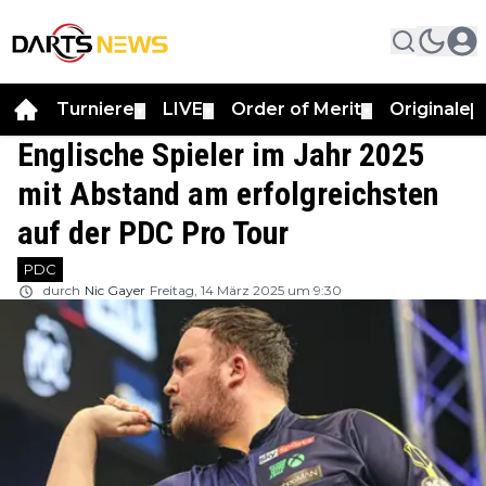
Turniere
LIVE
Order of Merit
Originale
▼
▼
▼
▼
Englische Spieler im Jahr 2025
mit Abstand am erfolgreichsten
auf der PDC Pro Tour
PDC
durch
Nic Gayer
Freitag, 14 März 2025 um 9:30