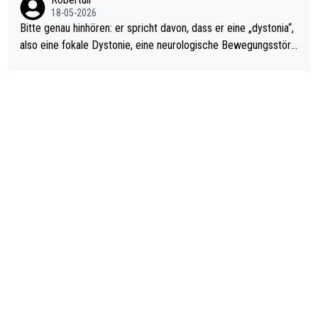
18-05-2026
Bitte genau hinhören: er spricht davon, dass er eine „dystonia“,
also eine fokale Dystonie, eine neurologische Bewegungsstöru
ng, bei der unkontrolliert Bewegungen und Krämpfe erzeugt w
erden, im Arm hat. Und, dass Medikamente ihm helfen! Ich glau
be immer noch, dass sehr viele der Dartits-Fälle fälschlich psy
chologisiert werden und eigentlich fokale Dystonien sind. Und
diese könnten teils wirksam behandelt werden! Dafür müsste
man nur zum Neurologen und nicht zum Mentaltrainer gehen…