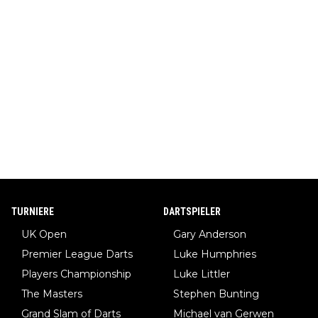
TURNIERE
DARTSPIELER
UK Open
Gary Anderson
Premier League Darts
Luke Humphries
Players Championship
Luke Littler
The Masters
Stephen Bunting
Grand Slam of Darts
Michael van Gerwen