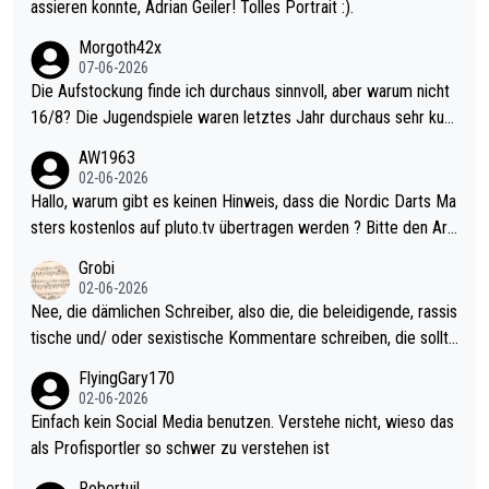
assieren konnte, Adrian Geiler! Tolles Portrait :).
Morgoth42x
07-06-2026
Die Aufstockung finde ich durchaus sinnvoll, aber warum nicht
16/8? Die Jugendspiele waren letztes Jahr durchaus sehr kurz
weilig und besser anzuschauen, als manch Erwachsenenspiel.
AW1963
Allerdings ist Mitchell Lawrie als Nummer 1 der Welt eh qualifi
02-06-2026
ziert. Somit ändert die automatische Qualifikation des Weltmei
Hallo, warum gibt es keinen Hinweis, dass die Nordic Darts Ma
sters erstmal nichts. Ich denke sie wollen damit für nächstes J
sters kostenlos auf pluto.tv übertragen werden ? Bitte den Arti
ahr vorsorgen, denn da ist er alt genug für die PDC und wird w
kel aktualisieren, danke!
Grobi
ohl wenig WDF Turniere spielen. Dies war bei Archie Self letzt
02-06-2026
es Jahr der Fall. Er musste als amtierender Weltmeister durch
Nee, die dämlichen Schreiber, also die, die beleidigende, rassis
den Qualifier und ich glaube kaum, dass Mitchel sich das (in Ve
tische und/ oder sexistische Kommentare schreiben, die sollte
gas) antun würde, wenn er doch eigentlich die PDC-WM als Zi
n das einfach mal bleiben lassen. Sollten besser mal ihr eigene
FlyingGary170
el hat.
s Leben in den Griff kriegen. Nur eins wundert mich: Luke Little
02-06-2026
r war doch neulich erst derjenige, der über Social Media GvV p
Einfach kein Social Media benutzen. Verstehe nicht, wieso das
rovoziert hat. Und Littlers Mutter schießt öfters mal gegen Ric
als Profisportler so schwer zu verstehen ist
ardo Pietreczko auf Social Media. Hmmmm. Finde den Fehler!
Robertuil