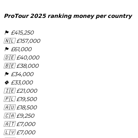
𝗣𝗿𝗼𝗧𝗼𝘂𝗿 𝟮𝟬𝟮𝟱 𝗿𝗮𝗻𝗸𝗶𝗻𝗴 𝗺𝗼𝗻𝗲𝘆 𝗽𝗲𝗿 𝗰𝗼𝘂𝗻𝘁𝗿𝘆
🏴󠁧󠁢󠁥󠁮󠁧󠁿 £415,250
🇳🇱 £157,000
🏴󠁧󠁢󠁷󠁬󠁳󠁿 £61,000
🇩🇪 £40,000
🇧🇪 £38,000
🏴󠁧󠁢󠁳󠁣󠁴󠁿 £34,000
🍀 £33,000
🇮🇪 £21,000
🇵🇱 £19,500
🇦🇺 £18,500
🇨🇦 £9,250
🇦🇹 £7,000
🇱🇻 £7,000