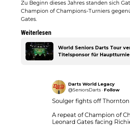
Zu Beginn dieses Jahres standen sich Ga
Champion of Champions-Turniers gegenüb
Gates.
Weiterlesen
World Seniors Darts Tour ve
Titelsponsor für Hauptturnie
Darts World Legacy
@
SeniorsDarts
·
Follow
Soulger fights off Thornton 
A repeat of Champion of Ch
Leonard Gates facing Richi