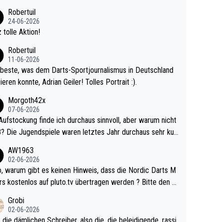
 Ave dagegen eigentlich schon zu schwach - gerad
Robertuil
st recht. Da gewinnst keinen Blumentopf - ist ja n
24-06-2026
kalspiel eines Kreisligisten vs einem Bu
 tolle Aktion!
ligisten.
Robertuil
11-06-2026
beste, was dem Darts-Sportjournalismus in Deutschland
ieren konnte, Adrian Geiler! Tolles Portrait :).
Morgoth42x
07-06-2026
Aufstockung finde ich durchaus sinnvoll, aber warum nicht
r durchaus sehr kur
lig und besser anzuschauen, als manch Erwachsenenspie
AW1963
02-06-2026
ert. Somit ändert die automatische Qualifikation des Weltm
e Nordic Darts M
mal nichts. Ich denke sie wollen damit für nächste
rs kostenlos auf pluto.tv übertragen werden ? Bitte den A
hr vorsorgen, denn da ist er alt genug für die PDC und wir
el aktualisieren, danke!
Grobi
hl wenig WDF Turniere spielen. Dies war bei Archie Self l
02-06-2026
es Jahr der Fall. Er musste als amtierender Weltmeister d
 die dämlichen Schreiber, also die, die beleidigende, rassi