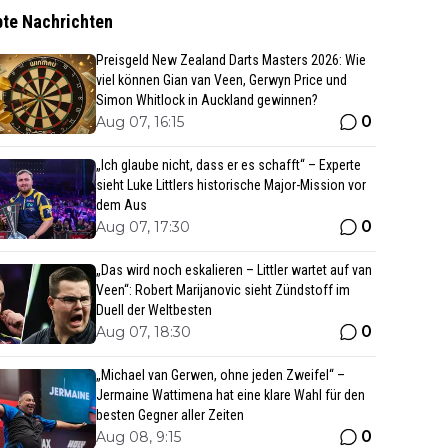
bte Nachrichten
Preisgeld New Zealand Darts Masters 2026: Wie
viel können Gian van Veen, Gerwyn Price und
Simon Whitlock in Auckland gewinnen?
0
Aug 07, 16:15
„Ich glaube nicht, dass er es schafft“ – Experte
sieht Luke Littlers historische Major-Mission vor
dem Aus
0
Aug 07, 17:30
„Das wird noch eskalieren – Littler wartet auf van
Veen“: Robert Marijanovic sieht Zündstoff im
Duell der Weltbesten
0
Aug 07, 18:30
„Michael van Gerwen, ohne jeden Zweifel“ –
Jermaine Wattimena hat eine klare Wahl für den
besten Gegner aller Zeiten
0
Aug 08, 9:15