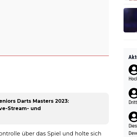
Akt
Hoch
niors Darts Masters 2023:
Drit
Live-Stream- und
Diese
rolle über das Spiel und holte sich
Deve