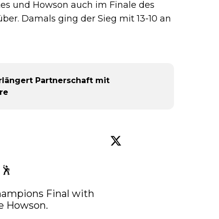
tes und Howson auch im Finale des
er. Damals ging der Sieg mit 13-10 an
rlängert Partnerschaft mit
re
🕺

ampions Final with 
e Howson. 
