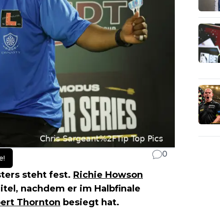
0
e!
ters steht fest.
Richie Howson
tel, nachdem er im Halbfinale
ert Thornton
besiegt hat.