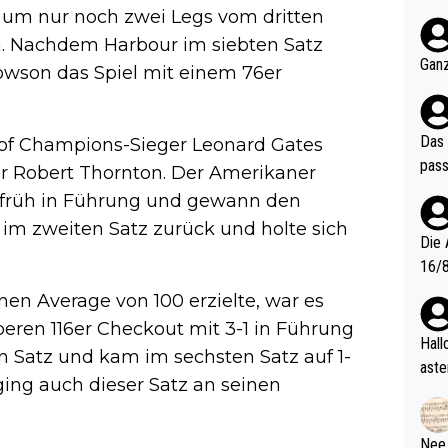
nter 60 im
 um nur noch zwei Legs vom dritten
e mal 40+ er
in. Nachdem Harbour im siebten Satz
och krasser wie ein Po
Ganz
owson das Spiel mit einem 76er
ndes
Das 
 of Champions-Sieger Leonard Gates
pass
r Robert Thornton. Der Amerikaner
g früh in Führung und gewann den
 im zweiten Satz zurück und holte sich
Die 
16/8? Die Jugendspiele waren letztes Jah
zwei
en Average von 100 erzielte, war es
l. Allerdings ist Mitchell Lawrie als Nummer 1 der Welt eh quali
eren 116er Checkout mit 3-1 in Führung
fizi
Hallo, warum gibt es keinen Hinweis, dass di
en Satz und kam im sechsten Satz auf 1-
eisters erst
aste
 ging auch dieser Satz an seinen
s Ja
rtik
d wo
etzt
Nee,