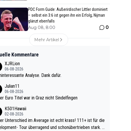
PDC Form Guide: Außerirdischer Littler dominiert
– selbst ein 3:6 ist gegen ihn ein Erfolg, Nijman
glänzt ebenfalls
0
Aug 08, 8:00
Mehr Artikel
uelle Kommentare
XJRLion
06-08-2026
interessante Analyse. Dank dafür.
Julian11
06-08-2026
ter Euro Titel war in Graz nicht Sindelfingen
K501Hawaii
02-08-2026
r Unterschied im Average ist echt krass! 111+ ist für die
lopment- Tour überragend und schonübertrieben stark. U