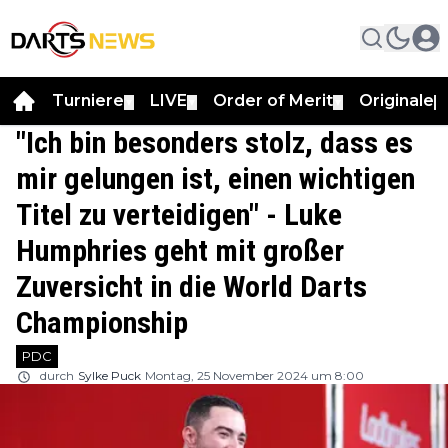
Turniere
LIVE
Order of Merit
Originale
▼
▼
▼
▼
"Ich bin besonders stolz, dass es
mir gelungen ist, einen wichtigen
Titel zu verteidigen" - Luke
Humphries geht mit großer
Zuversicht in die World Darts
Championship
PDC
durch
Sylke Puck
Montag, 25 November 2024 um 8:00