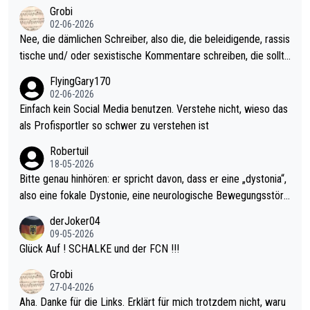
kel aktualisieren, danke!
Grobi
ohl wenig WDF Turniere spielen. Dies war bei Archie Self letzt
02-06-2026
es Jahr der Fall. Er musste als amtierender Weltmeister durch
Nee, die dämlichen Schreiber, also die, die beleidigende, rassis
den Qualifier und ich glaube kaum, dass Mitchel sich das (in Ve
tische und/ oder sexistische Kommentare schreiben, die sollte
gas) antun würde, wenn er doch eigentlich die PDC-WM als Zi
n das einfach mal bleiben lassen. Sollten besser mal ihr eigene
FlyingGary170
el hat.
s Leben in den Griff kriegen. Nur eins wundert mich: Luke Little
02-06-2026
r war doch neulich erst derjenige, der über Social Media GvV p
Einfach kein Social Media benutzen. Verstehe nicht, wieso das
rovoziert hat. Und Littlers Mutter schießt öfters mal gegen Ric
als Profisportler so schwer zu verstehen ist
ardo Pietreczko auf Social Media. Hmmmm. Finde den Fehler!
Robertuil
18-05-2026
Bitte genau hinhören: er spricht davon, dass er eine „dystonia“,
also eine fokale Dystonie, eine neurologische Bewegungsstöru
ng, bei der unkontrolliert Bewegungen und Krämpfe erzeugt w
derJoker04
erden, im Arm hat. Und, dass Medikamente ihm helfen! Ich glau
09-05-2026
be immer noch, dass sehr viele der Dartits-Fälle fälschlich psy
Glück Auf ! SCHALKE und der FCN !!!
chologisiert werden und eigentlich fokale Dystonien sind. Und
Grobi
diese könnten teils wirksam behandelt werden! Dafür müsste
27-04-2026
man nur zum Neurologen und nicht zum Mentaltrainer gehen…
Aha. Danke für die Links. Erklärt für mich trotzdem nicht, waru