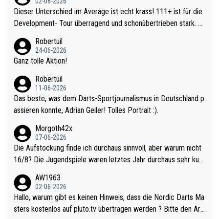
02-08-2026
Dieser Unterschied im Average ist echt krass! 111+ ist für die
Development- Tour überragend und schonübertrieben stark. U
nter 60 im Ave dagegen eigentlich schon zu schwach - gerade
Robertuil
mal 40+ erst recht. Da gewinnst keinen Blumentopf - ist ja noc
24-06-2026
h krasser wie ein Pokalspiel eines Kreisligisten vs einem Bund
Ganz tolle Aktion!
esligisten.
Robertuil
11-06-2026
Das beste, was dem Darts-Sportjournalismus in Deutschland p
assieren konnte, Adrian Geiler! Tolles Portrait :).
Morgoth42x
07-06-2026
Die Aufstockung finde ich durchaus sinnvoll, aber warum nicht
16/8? Die Jugendspiele waren letztes Jahr durchaus sehr kurz
weilig und besser anzuschauen, als manch Erwachsenenspiel.
AW1963
Allerdings ist Mitchell Lawrie als Nummer 1 der Welt eh qualifi
02-06-2026
ziert. Somit ändert die automatische Qualifikation des Weltmei
Hallo, warum gibt es keinen Hinweis, dass die Nordic Darts Ma
sters erstmal nichts. Ich denke sie wollen damit für nächstes J
sters kostenlos auf pluto.tv übertragen werden ? Bitte den Arti
ahr vorsorgen, denn da ist er alt genug für die PDC und wird w