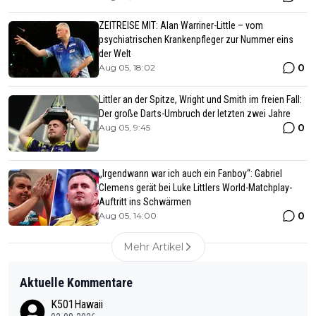
ZEITREISE MIT: Alan Warriner-Little – vom
psychiatrischen Krankenpfleger zur Nummer eins
der Welt
0
Aug 05, 18:02
Littler an der Spitze, Wright und Smith im freien Fall:
Der große Darts-Umbruch der letzten zwei Jahre
0
Aug 05, 9:45
„Irgendwann war ich auch ein Fanboy“: Gabriel
Clemens gerät bei Luke Littlers World-Matchplay-
Auftritt ins Schwärmen
0
Aug 05, 14:00
Mehr Artikel
Aktuelle Kommentare
K501Hawaii