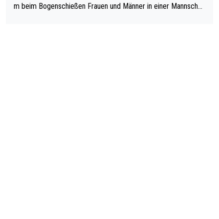
m beim Bogenschießen Frauen und Männer in einer Mannschaf
t spielen. Und beim Dressurreiten sind ebenfalls Frauen und Mä
nner in einer Mannschaft und das, obwohl hier auch eine Körpe
rlichkeit vorausgesetzt ist. Gilt sogar bei den olympischen Spie
len! Der Podcast "Tops Tops Tops" (Folgen 70 und 72) beschä
ftigt sich ausführlich, sachlich und absolut nachvollziehbar mit
dem Thema.