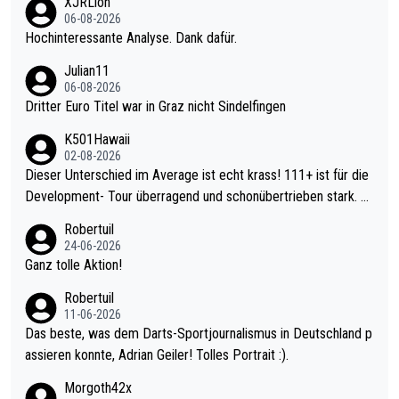
XJRLion
06-08-2026
Hochinteressante Analyse. Dank dafür.
Julian11
06-08-2026
Dritter Euro Titel war in Graz nicht Sindelfingen
K501Hawaii
02-08-2026
Dieser Unterschied im Average ist echt krass! 111+ ist für die
Development- Tour überragend und schonübertrieben stark. U
nter 60 im Ave dagegen eigentlich schon zu schwach - gerade
Robertuil
mal 40+ erst recht. Da gewinnst keinen Blumentopf - ist ja noc
24-06-2026
h krasser wie ein Pokalspiel eines Kreisligisten vs einem Bund
Ganz tolle Aktion!
esligisten.
Robertuil
11-06-2026
Das beste, was dem Darts-Sportjournalismus in Deutschland p
assieren konnte, Adrian Geiler! Tolles Portrait :).
Morgoth42x