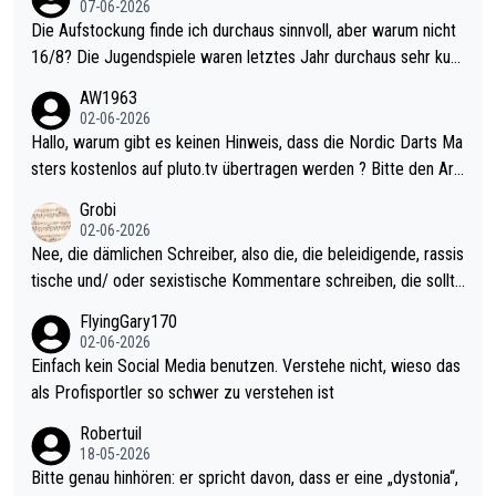
07-06-2026
Die Aufstockung finde ich durchaus sinnvoll, aber warum nicht
16/8? Die Jugendspiele waren letztes Jahr durchaus sehr kurz
weilig und besser anzuschauen, als manch Erwachsenenspiel.
AW1963
Allerdings ist Mitchell Lawrie als Nummer 1 der Welt eh qualifi
02-06-2026
ziert. Somit ändert die automatische Qualifikation des Weltmei
Hallo, warum gibt es keinen Hinweis, dass die Nordic Darts Ma
sters erstmal nichts. Ich denke sie wollen damit für nächstes J
sters kostenlos auf pluto.tv übertragen werden ? Bitte den Arti
ahr vorsorgen, denn da ist er alt genug für die PDC und wird w
kel aktualisieren, danke!
Grobi
ohl wenig WDF Turniere spielen. Dies war bei Archie Self letzt
02-06-2026
es Jahr der Fall. Er musste als amtierender Weltmeister durch
Nee, die dämlichen Schreiber, also die, die beleidigende, rassis
den Qualifier und ich glaube kaum, dass Mitchel sich das (in Ve
tische und/ oder sexistische Kommentare schreiben, die sollte
gas) antun würde, wenn er doch eigentlich die PDC-WM als Zi
n das einfach mal bleiben lassen. Sollten besser mal ihr eigene
FlyingGary170
el hat.
s Leben in den Griff kriegen. Nur eins wundert mich: Luke Little
02-06-2026
r war doch neulich erst derjenige, der über Social Media GvV p
Einfach kein Social Media benutzen. Verstehe nicht, wieso das
rovoziert hat. Und Littlers Mutter schießt öfters mal gegen Ric
als Profisportler so schwer zu verstehen ist
ardo Pietreczko auf Social Media. Hmmmm. Finde den Fehler!
Robertuil
18-05-2026
Bitte genau hinhören: er spricht davon, dass er eine „dystonia“,