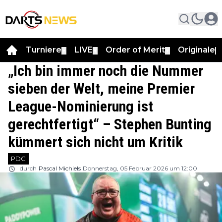
Turniere
LIVE
Order of Merit
Originale
▼
▼
▼
▼
„Ich bin immer noch die Nummer
sieben der Welt, meine Premier
League-Nominierung ist
gerechtfertigt“ – Stephen Bunting
kümmert sich nicht um Kritik
PDC
durch
Pascal Michiels
Donnerstag, 05 Februar 2026 um 12:00