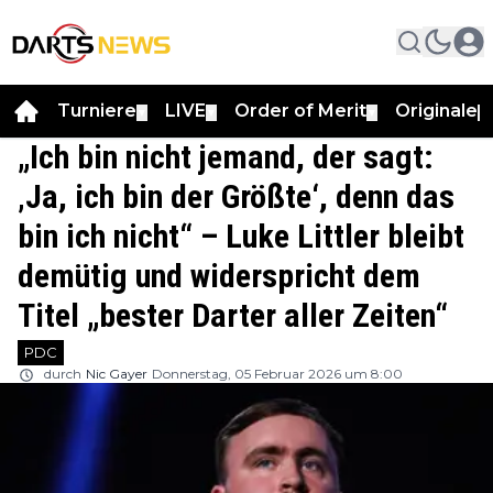
Turniere
LIVE
Order of Merit
Originale
▼
▼
▼
▼
„Ich bin nicht jemand, der sagt:
‚Ja, ich bin der Größte‘, denn das
bin ich nicht“ – Luke Littler bleibt
demütig und widerspricht dem
Titel „bester Darter aller Zeiten“
PDC
durch
Nic Gayer
Donnerstag, 05 Februar 2026 um 8:00