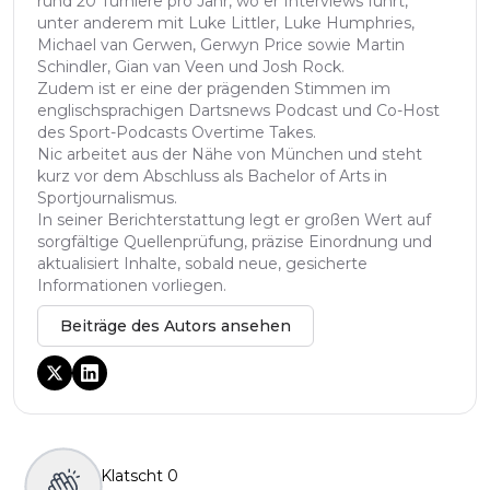
rund 20 Turniere pro Jahr, wo er Interviews führt,
unter anderem mit Luke Littler, Luke Humphries,
Michael van Gerwen, Gerwyn Price sowie Martin
Schindler, Gian van Veen und Josh Rock.
Zudem ist er eine der prägenden Stimmen im
englischsprachigen Dartsnews Podcast und Co-Host
des Sport-Podcasts Overtime Takes.
Nic arbeitet aus der Nähe von München und steht
kurz vor dem Abschluss als Bachelor of Arts in
Sportjournalismus.
In seiner Berichterstattung legt er großen Wert auf
sorgfältige Quellenprüfung, präzise Einordnung und
aktualisiert Inhalte, sobald neue, gesicherte
Informationen vorliegen.
Beiträge des Autors ansehen
Klatscht
0