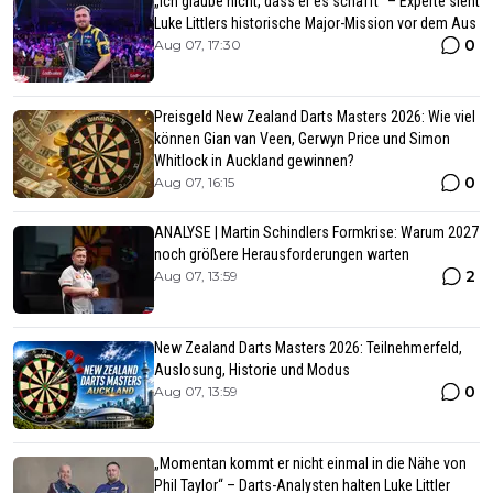
„Ich glaube nicht, dass er es schafft“ – Experte sieht
Luke Littlers historische Major-Mission vor dem Aus
0
Aug 07, 17:30
Preisgeld New Zealand Darts Masters 2026: Wie viel
können Gian van Veen, Gerwyn Price und Simon
Whitlock in Auckland gewinnen?
0
Aug 07, 16:15
ANALYSE | Martin Schindlers Formkrise: Warum 2027
noch größere Herausforderungen warten
2
Aug 07, 13:59
New Zealand Darts Masters 2026: Teilnehmerfeld,
Auslosung, Historie und Modus
0
Aug 07, 13:59
„Momentan kommt er nicht einmal in die Nähe von
Phil Taylor“ – Darts-Analysten halten Luke Littler