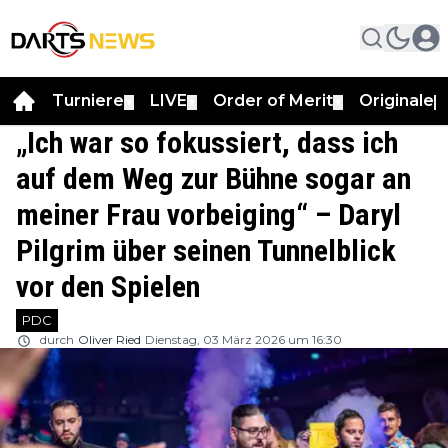
Turniere
LIVE
Order of Merit
Originale
▼
▼
▼
▼
„Ich war so fokussiert, dass ich
auf dem Weg zur Bühne sogar an
meiner Frau vorbeiging“ – Daryl
Pilgrim über seinen Tunnelblick
vor den Spielen
PDC
durch
Oliver Ried
Dienstag, 03 März 2026 um 16:30