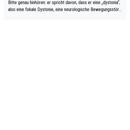
Bitte genau hinhören: er spricht davon, dass er eine „dystonia“,
also eine fokale Dystonie, eine neurologische Bewegungsstöru
ng, bei der unkontrolliert Bewegungen und Krämpfe erzeugt w
erden, im Arm hat. Und, dass Medikamente ihm helfen! Ich glau
be immer noch, dass sehr viele der Dartits-Fälle fälschlich psy
chologisiert werden und eigentlich fokale Dystonien sind. Und
diese könnten teils wirksam behandelt werden! Dafür müsste
man nur zum Neurologen und nicht zum Mentaltrainer gehen…