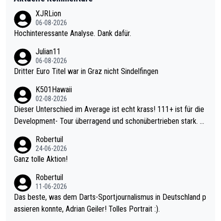
XJRLion
06-08-2026
Hochinteressante Analyse. Dank dafür.
Julian11
06-08-2026
Dritter Euro Titel war in Graz nicht Sindelfingen
K501Hawaii
02-08-2026
Dieser Unterschied im Average ist echt krass! 111+ ist für die
Development- Tour überragend und schonübertrieben stark. U
nter 60 im Ave dagegen eigentlich schon zu schwach - gerade
Robertuil
mal 40+ erst recht. Da gewinnst keinen Blumentopf - ist ja noc
24-06-2026
h krasser wie ein Pokalspiel eines Kreisligisten vs einem Bund
Ganz tolle Aktion!
esligisten.
Robertuil
11-06-2026
Das beste, was dem Darts-Sportjournalismus in Deutschland p
assieren konnte, Adrian Geiler! Tolles Portrait :).