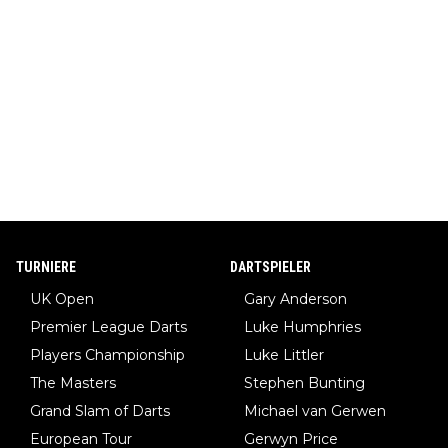
TURNIERE
DARTSPIELER
UK Open
Gary Anderson
Premier League Darts
Luke Humphries
Players Championship
Luke Littler
The Masters
Stephen Bunting
Grand Slam of Darts
Michael van Gerwen
European Tour
Gerwyn Price