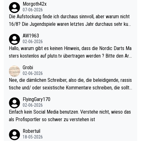
Morgoth42x
07-06-2026
Die Aufstockung finde ich durchaus sinnvoll, aber warum nicht
16/8? Die Jugendspiele waren letztes Jahr durchaus sehr kurz
weilig und besser anzuschauen, als manch Erwachsenenspiel.
AW1963
Allerdings ist Mitchell Lawrie als Nummer 1 der Welt eh qualifi
02-06-2026
ziert. Somit ändert die automatische Qualifikation des Weltmei
Hallo, warum gibt es keinen Hinweis, dass die Nordic Darts Ma
sters erstmal nichts. Ich denke sie wollen damit für nächstes J
sters kostenlos auf pluto.tv übertragen werden ? Bitte den Arti
ahr vorsorgen, denn da ist er alt genug für die PDC und wird w
kel aktualisieren, danke!
Grobi
ohl wenig WDF Turniere spielen. Dies war bei Archie Self letzt
02-06-2026
es Jahr der Fall. Er musste als amtierender Weltmeister durch
Nee, die dämlichen Schreiber, also die, die beleidigende, rassis
den Qualifier und ich glaube kaum, dass Mitchel sich das (in Ve
tische und/ oder sexistische Kommentare schreiben, die sollte
gas) antun würde, wenn er doch eigentlich die PDC-WM als Zi
n das einfach mal bleiben lassen. Sollten besser mal ihr eigene
FlyingGary170
el hat.
s Leben in den Griff kriegen. Nur eins wundert mich: Luke Little
02-06-2026
r war doch neulich erst derjenige, der über Social Media GvV p
Einfach kein Social Media benutzen. Verstehe nicht, wieso das
rovoziert hat. Und Littlers Mutter schießt öfters mal gegen Ric
als Profisportler so schwer zu verstehen ist
ardo Pietreczko auf Social Media. Hmmmm. Finde den Fehler!
Robertuil
18-05-2026