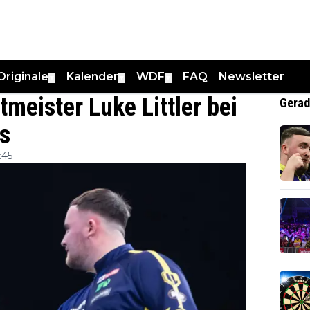
Originale
Kalender
WDF
FAQ
Newsletter
▼
▼
▼
meister Luke Littler bei
Gerad
s
:45