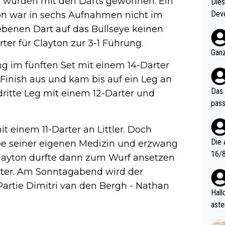
es wurden mit den Darts gewonnen. Ein
Diese
Deve
yton war in sechs Aufnahmen nicht im
nter 60 im
ebenen Dart auf das Bullseye keinen
e mal 40+ er
rter für Clayton zur 3-1 Führung.
och krasser wie ein Po
Ganz
ndes
ing im fünften Set mit einem 14-Darter
 Finish aus und kam bis auf ein Leg an
Das 
dritte Leg mit einem 12-Darter und
pass
t einem 11-Darter an Littler. Doch
Die 
e seiner eigenen Medizin und erzwang
16/8? Die Jugendspiele waren letztes Jah
 Clayton durfte dann zum Wurf ansetzen
zwei
rter. Am Sonntagabend wird der
l. Allerdings ist Mitchell Lawrie als Nummer 1 der Welt eh quali
Partie Dimitri van den Bergh - Nathan
fizi
Hallo, warum gibt es keinen Hinweis, dass di
eisters erst
aste
s Ja
rtik