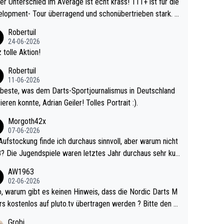
r Unterschied im Average ist echt krass! 111+ ist für die
lopment- Tour überragend und schonübertrieben stark. U
 Ave dagegen eigentlich schon zu schwach - gerad
Robertuil
st recht. Da gewinnst keinen Blumentopf - ist ja n
24-06-2026
kalspiel eines Kreisligisten vs einem Bu
 tolle Aktion!
ligisten.
Robertuil
11-06-2026
beste, was dem Darts-Sportjournalismus in Deutschland
ieren konnte, Adrian Geiler! Tolles Portrait :).
Morgoth42x
07-06-2026
Aufstockung finde ich durchaus sinnvoll, aber warum nicht
r durchaus sehr kur
lig und besser anzuschauen, als manch Erwachsenenspie
AW1963
02-06-2026
ert. Somit ändert die automatische Qualifikation des Weltm
e Nordic Darts M
mal nichts. Ich denke sie wollen damit für nächste
rs kostenlos auf pluto.tv übertragen werden ? Bitte den A
hr vorsorgen, denn da ist er alt genug für die PDC und wir
el aktualisieren, danke!
Grobi