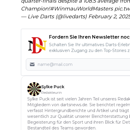
quarter-finals despite a 108.5 average fr
Champion!
#WinmauWorldMasters
pic.t
— Live Darts (@livedarts)
February 2, 202
Fordern Sie Ihren Newsletter noc
Schalten Sie Ihr ultimatives Darts-Erleb
exklusiven Zugang zu den Top-Stories z
Sylke Puck
Redakteurin
Sylke Puck ist seit vielen Jahren Teil unseres Red
Mitgliedern von dartsnews.de. Sie berichtet regelm
verfasst Hintergrundberichte und Artikel und trägt
wesentlich zur Qualität unserer Berichterstattung b
Begeisterung für den Sport und ihren Blick für Det
Bestandteil des Teams geworden.