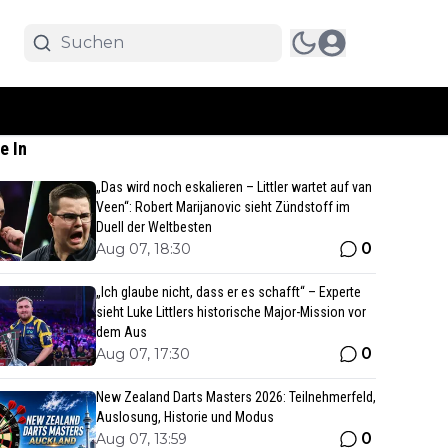
e In
„Das wird noch eskalieren – Littler wartet auf van
Veen“: Robert Marijanovic sieht Zündstoff im
Duell der Weltbesten
0
Aug 07, 18:30
„Ich glaube nicht, dass er es schafft“ – Experte
sieht Luke Littlers historische Major-Mission vor
dem Aus
0
Aug 07, 17:30
New Zealand Darts Masters 2026: Teilnehmerfeld,
Auslosung, Historie und Modus
0
Aug 07, 13:59