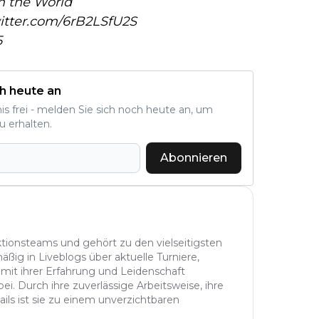
om the World
witter.com/6rB2LSfU2S
5
h heute an
nis frei - melden Sie sich noch heute an, um
u erhalten.
Abonnieren
aktionsteams und gehört zu den vielseitigsten
äßig in Liveblogs über aktuelle Turniere,
 mit ihrer Erfahrung und Leidenschaft
ei. Durch ihre zuverlässige Arbeitsweise, ihre
ails ist sie zu einem unverzichtbaren