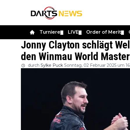
Turniere
LIVE
Order of Merit
▼
▼
▼
Jonny Clayton schlägt Welt
den Winmau World Master
durch
Sylke Puck
Sonntag, 02 Februar 2025 um 16