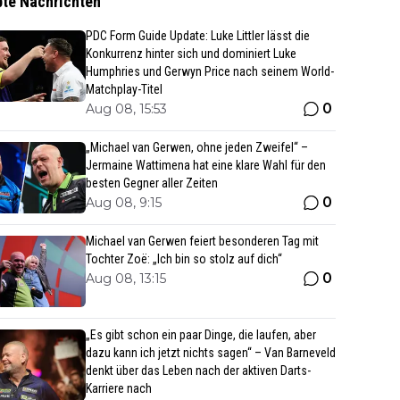
bte Nachrichten
PDC Form Guide Update: Luke Littler lässt die
Konkurrenz hinter sich und dominiert Luke
Humphries und Gerwyn Price nach seinem World-
Matchplay-Titel
0
Aug 08, 15:53
„Michael van Gerwen, ohne jeden Zweifel“ –
Jermaine Wattimena hat eine klare Wahl für den
besten Gegner aller Zeiten
0
Aug 08, 9:15
Michael van Gerwen feiert besonderen Tag mit
Tochter Zoë: „Ich bin so stolz auf dich“
0
Aug 08, 13:15
„Es gibt schon ein paar Dinge, die laufen, aber
dazu kann ich jetzt nichts sagen“ – Van Barneveld
denkt über das Leben nach der aktiven Darts-
Karriere nach