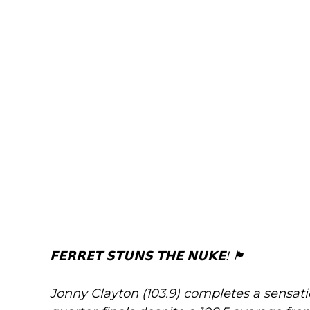
𝗙𝗘𝗥𝗥𝗘𝗧 𝗦𝗧𝗨𝗡𝗦 𝗧𝗛𝗘 𝗡𝗨𝗞𝗘! 🏴󠁧󠁢󠁷󠁬󠁳󠁿
Jonny Clayton (103.9) completes a sensatio