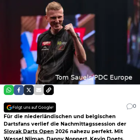
0
Folgt uns auf Google!
Für die niederländischen und belgischen
Dartsfans verlief die Nachmittagssession der
Slovak Darts Open
2026 nahezu perfekt. Mit
Wessel Nijman
,
Danny Noppert
,
Kevin Doets
,