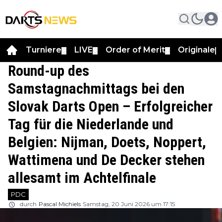
Turniere
LIVE
Order of Merit
Originale
▼
▼
▼
▼
Round-up des
Samstagnachmittags bei den
Slovak Darts Open – Erfolgreicher
Tag für die Niederlande und
Belgien: Nijman, Doets, Noppert,
Wattimena und De Decker stehen
allesamt im Achtelfinale
PDC
durch
Pascal Michiels
Samstag, 20 Juni 2026 um 17:15