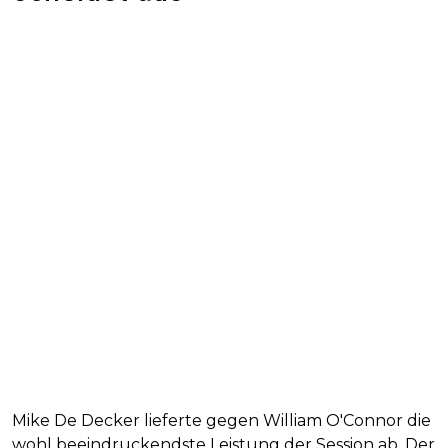
Mike De Decker lieferte gegen William O'Connor die
wohl beeindruckendste Leistung der Session ab. Der