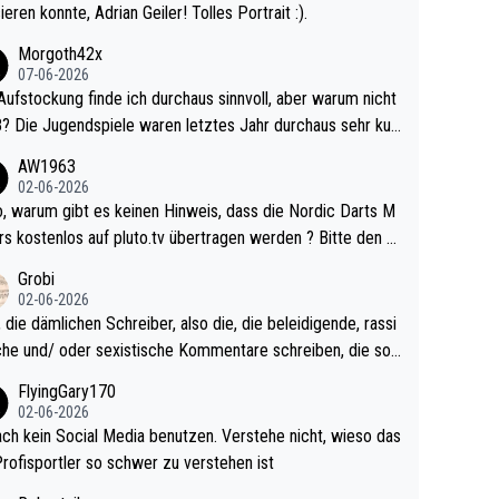
ieren konnte, Adrian Geiler! Tolles Portrait :).
Morgoth42x
07-06-2026
Aufstockung finde ich durchaus sinnvoll, aber warum nicht
r durchaus sehr kur
lig und besser anzuschauen, als manch Erwachsenenspie
AW1963
02-06-2026
ert. Somit ändert die automatische Qualifikation des Weltm
e Nordic Darts M
mal nichts. Ich denke sie wollen damit für nächste
rs kostenlos auf pluto.tv übertragen werden ? Bitte den A
hr vorsorgen, denn da ist er alt genug für die PDC und wir
el aktualisieren, danke!
Grobi
hl wenig WDF Turniere spielen. Dies war bei Archie Self l
02-06-2026
es Jahr der Fall. Er musste als amtierender Weltmeister d
 die dämlichen Schreiber, also die, die beleidigende, rassi
 den Qualifier und ich glaube kaum, dass Mitchel sich das
che und/ oder sexistische Kommentare schreiben, die soll
Vegas) antun würde, wenn er doch eigentlich die PDC-WM
das einfach mal bleiben lassen. Sollten besser mal ihr eige
FlyingGary170
iel hat.
Leben in den Griff kriegen. Nur eins wundert mich: Luke Li
02-06-2026
r war doch neulich erst derjenige, der über Social Media G
ach kein Social Media benutzen. Verstehe nicht, wieso das
rovoziert hat. Und Littlers Mutter schießt öfters mal gege
Profisportler so schwer zu verstehen ist
cardo Pietreczko auf Social Media. Hmmmm. Finde den F