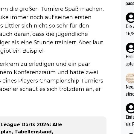
pass
 ihm die großen Turniere Spaß machen,
uke immer noch auf seinen ersten
Littler sich nicht so sehr für den
Die 
t auch daran, dass die jugendliche
16/8? Die Jugendspiele waren letztes Jah
zwei
ger als eine Stunde trainiert. Aber laut
l. Allerdings ist Mitchell Lawrie als Nummer 1 der Welt eh quali
gibt ein Beispiel.
fizi
Hallo, warum gibt es keinen Hinweis, dass di
eisters erst
rkram zu erledigen und ein paar
aste
s Ja
rtik
einem Konferenzraum und hatte zwei
d wo
 eines Players Championship Turniers
etzt
Nee,
, aber er schaut es sich trotzdem an, er
urch
stis
(in 
ten 
als Z
nes 
ttle
Einf
vV p
als 
League Darts 2024: Alle
n Ri
plan, Tabellenstand,