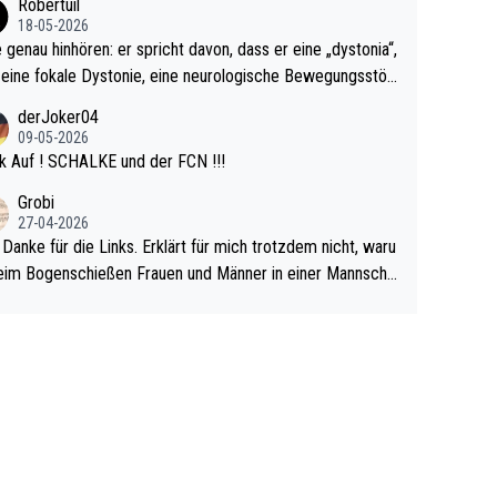
Robertuil
r!
18-05-2026
e genau hinhören: er spricht davon, dass er eine „dystonia“,
 eine fokale Dystonie, eine neurologische Bewegungsstör
 bei der unkontrolliert Bewegungen und Krämpfe erzeugt
derJoker04
en, im Arm hat. Und, dass Medikamente ihm helfen! Ich gl
09-05-2026
 immer noch, dass sehr viele der Dartits-Fälle fälschlich p
k Auf ! SCHALKE und der FCN !!!
ologisiert werden und eigentlich fokale Dystonien sind. Un
Grobi
ese könnten teils wirksam behandelt werden! Dafür müsst
27-04-2026
n nur zum Neurologen und nicht zum Mentaltrainer gehe
 Danke für die Links. Erklärt für mich trotzdem nicht, waru
im Bogenschießen Frauen und Männer in einer Mannscha
pielen. Und beim Dressurreiten sind ebenfalls Frauen und
er in einer Mannschaft und das, obwohl hier auch eine Kö
lichkeit vorausgesetzt ist. Gilt sogar bei den olympischen
n! Der Podcast "Tops Tops Tops" (Folgen 70 und 72) b
äftigt sich ausführlich, sachlich und absolut nachvollziehb
it dem Thema.