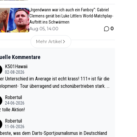
„Irgendwann war ich auch ein Fanboy“: Gabriel
Clemens gerät bei Luke Littlers World-Matchplay-
Auftritt ins Schwärmen
0
Aug 05, 14:00
Mehr Artikel
uelle Kommentare
K501Hawaii
02-08-2026
r Unterschied im Average ist echt krass! 111+ ist für die
lopment- Tour überragend und schonübertrieben stark. U
 Ave dagegen eigentlich schon zu schwach - gerad
Robertuil
st recht. Da gewinnst keinen Blumentopf - ist ja n
24-06-2026
kalspiel eines Kreisligisten vs einem Bu
 tolle Aktion!
ligisten.
Robertuil
11-06-2026
beste, was dem Darts-Sportjournalismus in Deutschland