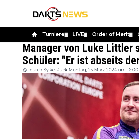
Turniere
LIVE
Order of Merit
▼
▼
▼
Manager von Luke Littler 
Schüler: ''Er ist abseits d
durch
Sylke Puck
Montag, 25 März 2024 um 16:00