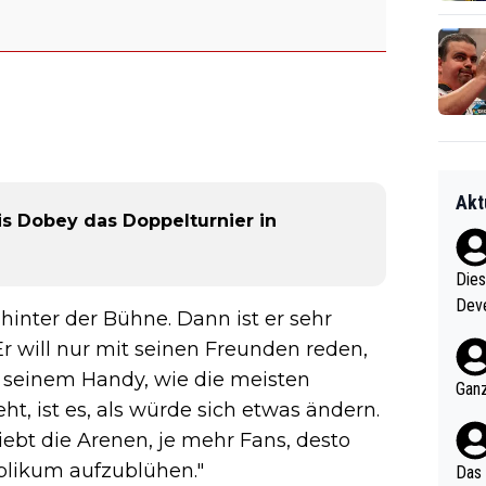
Akt
is Dobey das Doppelturnier in
Diese
Deve
hinter der Bühne. Dann ist er sehr
nter 60 im
r will nur mit seinen Freunden reden,
e mal 40+ er
mit seinem Handy, wie die meisten
och krasser wie ein Po
Ganz
t, ist es, als würde sich etwas ändern.
ndes
liebt die Arenen, je mehr Fans, desto
blikum aufzublühen."
Das 