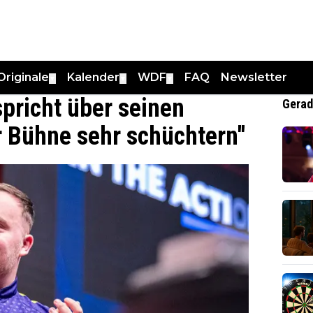
Originale
Kalender
WDF
FAQ
Newsletter
▼
▼
▼
spricht über seinen
Gerad
er Bühne sehr schüchtern''