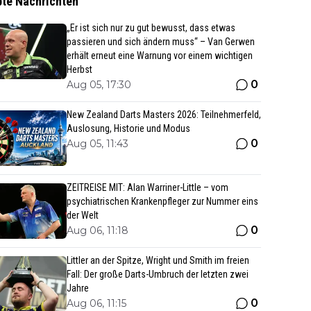
bte Nachrichten
„Er ist sich nur zu gut bewusst, dass etwas
passieren und sich ändern muss“ – Van Gerwen
erhält erneut eine Warnung vor einem wichtigen
Herbst
0
Aug 05, 17:30
New Zealand Darts Masters 2026: Teilnehmerfeld,
Auslosung, Historie und Modus
0
Aug 05, 11:43
ZEITREISE MIT: Alan Warriner-Little – vom
psychiatrischen Krankenpfleger zur Nummer eins
der Welt
0
Aug 06, 11:18
Littler an der Spitze, Wright und Smith im freien
Fall: Der große Darts-Umbruch der letzten zwei
Jahre
0
Aug 06, 11:15