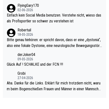
n das einfach mal bleiben lassen. Sollten besser mal ihr eigene
FlyingGary170
el hat.
s Leben in den Griff kriegen. Nur eins wundert mich: Luke Little
02-06-2026
r war doch neulich erst derjenige, der über Social Media GvV p
Einfach kein Social Media benutzen. Verstehe nicht, wieso das
rovoziert hat. Und Littlers Mutter schießt öfters mal gegen Ric
als Profisportler so schwer zu verstehen ist
ardo Pietreczko auf Social Media. Hmmmm. Finde den Fehler!
Robertuil
18-05-2026
Bitte genau hinhören: er spricht davon, dass er eine „dystonia“,
also eine fokale Dystonie, eine neurologische Bewegungsstöru
ng, bei der unkontrolliert Bewegungen und Krämpfe erzeugt w
derJoker04
erden, im Arm hat. Und, dass Medikamente ihm helfen! Ich glau
09-05-2026
be immer noch, dass sehr viele der Dartits-Fälle fälschlich psy
Glück Auf ! SCHALKE und der FCN !!!
chologisiert werden und eigentlich fokale Dystonien sind. Und
Grobi
diese könnten teils wirksam behandelt werden! Dafür müsste
27-04-2026
man nur zum Neurologen und nicht zum Mentaltrainer gehen…
Aha. Danke für die Links. Erklärt für mich trotzdem nicht, waru
m beim Bogenschießen Frauen und Männer in einer Mannschaf
t spielen. Und beim Dressurreiten sind ebenfalls Frauen und Mä
nner in einer Mannschaft und das, obwohl hier auch eine Körpe
rlichkeit vorausgesetzt ist. Gilt sogar bei den olympischen Spie