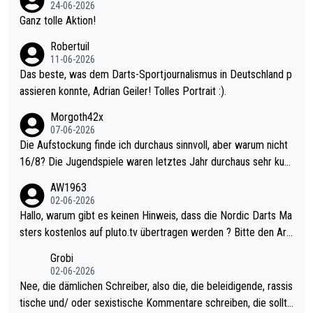
mal 40+ erst recht. Da gewinnst keinen Blumentopf - ist ja noc
24-06-2026
h krasser wie ein Pokalspiel eines Kreisligisten vs einem Bund
Ganz tolle Aktion!
esligisten.
Robertuil
11-06-2026
Das beste, was dem Darts-Sportjournalismus in Deutschland p
assieren konnte, Adrian Geiler! Tolles Portrait :).
Morgoth42x
07-06-2026
Die Aufstockung finde ich durchaus sinnvoll, aber warum nicht
16/8? Die Jugendspiele waren letztes Jahr durchaus sehr kurz
weilig und besser anzuschauen, als manch Erwachsenenspiel.
AW1963
Allerdings ist Mitchell Lawrie als Nummer 1 der Welt eh qualifi
02-06-2026
ziert. Somit ändert die automatische Qualifikation des Weltmei
Hallo, warum gibt es keinen Hinweis, dass die Nordic Darts Ma
sters erstmal nichts. Ich denke sie wollen damit für nächstes J
sters kostenlos auf pluto.tv übertragen werden ? Bitte den Arti
ahr vorsorgen, denn da ist er alt genug für die PDC und wird w
kel aktualisieren, danke!
Grobi
ohl wenig WDF Turniere spielen. Dies war bei Archie Self letzt
02-06-2026
es Jahr der Fall. Er musste als amtierender Weltmeister durch
Nee, die dämlichen Schreiber, also die, die beleidigende, rassis
den Qualifier und ich glaube kaum, dass Mitchel sich das (in Ve
tische und/ oder sexistische Kommentare schreiben, die sollte
gas) antun würde, wenn er doch eigentlich die PDC-WM als Zi