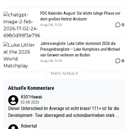
PDC-Kalender August: Die letzte ruhige Phase vor
dem großen Herbst-Ansturm
0
Aug 06, 11:23
Jahresrangliste: Luke Littler dominiert 2026 die
Preisgeldrangliste – Luke Humphries und Michael
van Gerwen verlieren an Boden
0
Aug 06, 14:15
Mehr Artikel
Aktuelle Kommentare
K501Hawaii
02-08-2026
Dieser Unterschied im Average ist echt krass! 111+ ist für die
Development- Tour überragend und schonübertrieben stark. U
nter 60 im Ave dagegen eigentlich schon zu schwach - gerade
Robertuil