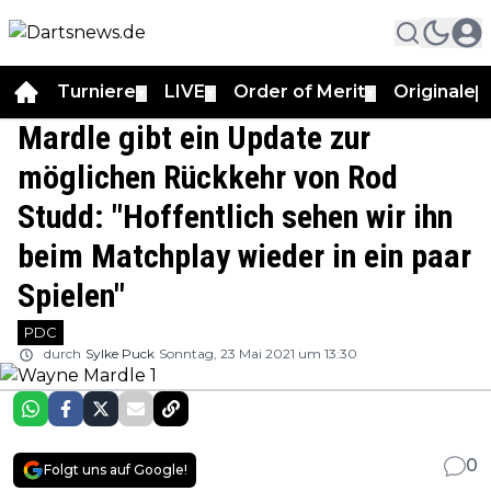
Turniere
LIVE
Order of Merit
Originale
▼
▼
▼
▼
Mardle gibt ein Update zur
möglichen Rückkehr von Rod
Studd: "Hoffentlich sehen wir ihn
beim Matchplay wieder in ein paar
Spielen"
PDC
durch
Sylke Puck
Sonntag, 23 Mai 2021 um 13:30
0
Folgt uns auf Google!