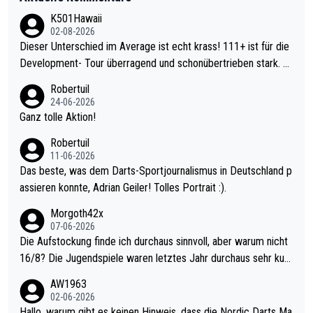
K501Hawaii
02-08-2026
Dieser Unterschied im Average ist echt krass! 111+ ist für die
Development- Tour überragend und schonübertrieben stark. U
nter 60 im Ave dagegen eigentlich schon zu schwach - gerade
Robertuil
mal 40+ erst recht. Da gewinnst keinen Blumentopf - ist ja noc
24-06-2026
h krasser wie ein Pokalspiel eines Kreisligisten vs einem Bund
Ganz tolle Aktion!
esligisten.
Robertuil
11-06-2026
Das beste, was dem Darts-Sportjournalismus in Deutschland p
assieren konnte, Adrian Geiler! Tolles Portrait :).
Morgoth42x
07-06-2026
Die Aufstockung finde ich durchaus sinnvoll, aber warum nicht
16/8? Die Jugendspiele waren letztes Jahr durchaus sehr kurz
weilig und besser anzuschauen, als manch Erwachsenenspiel.
AW1963
Allerdings ist Mitchell Lawrie als Nummer 1 der Welt eh qualifi
02-06-2026
ziert. Somit ändert die automatische Qualifikation des Weltmei
Hallo, warum gibt es keinen Hinweis, dass die Nordic Darts Ma