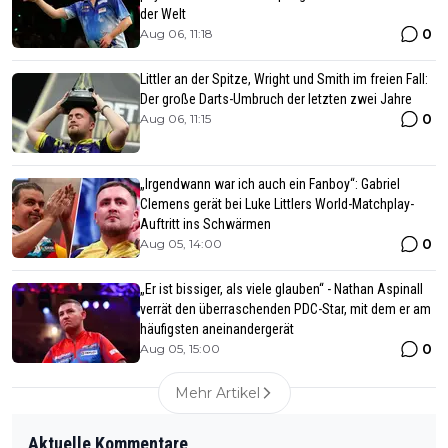
der Welt
0
Aug 06, 11:18
Littler an der Spitze, Wright und Smith im freien Fall:
Der große Darts-Umbruch der letzten zwei Jahre
0
Aug 06, 11:15
„Irgendwann war ich auch ein Fanboy“: Gabriel
Clemens gerät bei Luke Littlers World-Matchplay-
Auftritt ins Schwärmen
0
Aug 05, 14:00
„Er ist bissiger, als viele glauben“ - Nathan Aspinall
verrät den überraschenden PDC-Star, mit dem er am
häufigsten aneinandergerät
0
Aug 05, 15:00
Mehr Artikel
Aktuelle Kommentare