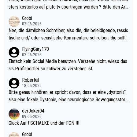
sters erstmal nichts. Ich denke sie wollen damit für nächstes J
sters kostenlos auf pluto.tv übertragen werden ? Bitte den Arti
ahr vorsorgen, denn da ist er alt genug für die PDC und wird w
kel aktualisieren, danke!
Grobi
ohl wenig WDF Turniere spielen. Dies war bei Archie Self letzt
02-06-2026
es Jahr der Fall. Er musste als amtierender Weltmeister durch
Nee, die dämlichen Schreiber, also die, die beleidigende, rassis
den Qualifier und ich glaube kaum, dass Mitchel sich das (in Ve
tische und/ oder sexistische Kommentare schreiben, die sollte
gas) antun würde, wenn er doch eigentlich die PDC-WM als Zi
n das einfach mal bleiben lassen. Sollten besser mal ihr eigene
FlyingGary170
el hat.
s Leben in den Griff kriegen. Nur eins wundert mich: Luke Little
02-06-2026
r war doch neulich erst derjenige, der über Social Media GvV p
Einfach kein Social Media benutzen. Verstehe nicht, wieso das
rovoziert hat. Und Littlers Mutter schießt öfters mal gegen Ric
als Profisportler so schwer zu verstehen ist
ardo Pietreczko auf Social Media. Hmmmm. Finde den Fehler!
Robertuil
18-05-2026
Bitte genau hinhören: er spricht davon, dass er eine „dystonia“,
also eine fokale Dystonie, eine neurologische Bewegungsstöru
ng, bei der unkontrolliert Bewegungen und Krämpfe erzeugt w
derJoker04
erden, im Arm hat. Und, dass Medikamente ihm helfen! Ich glau
09-05-2026
be immer noch, dass sehr viele der Dartits-Fälle fälschlich psy
Glück Auf ! SCHALKE und der FCN !!!
chologisiert werden und eigentlich fokale Dystonien sind. Und
Grobi
diese könnten teils wirksam behandelt werden! Dafür müsste