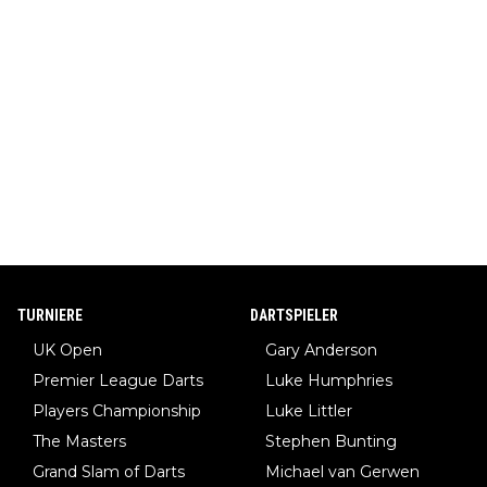
TURNIERE
DARTSPIELER
UK Open
Gary Anderson
Premier League Darts
Luke Humphries
Players Championship
Luke Littler
The Masters
Stephen Bunting
Grand Slam of Darts
Michael van Gerwen