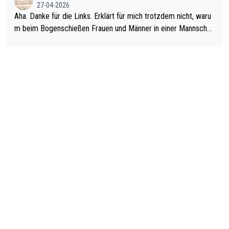
27-04-2026
man nur zum Neurologen und nicht zum Mentaltrainer gehen…
Aha. Danke für die Links. Erklärt für mich trotzdem nicht, waru
m beim Bogenschießen Frauen und Männer in einer Mannschaf
t spielen. Und beim Dressurreiten sind ebenfalls Frauen und Mä
nner in einer Mannschaft und das, obwohl hier auch eine Körpe
rlichkeit vorausgesetzt ist. Gilt sogar bei den olympischen Spie
len! Der Podcast "Tops Tops Tops" (Folgen 70 und 72) beschä
ftigt sich ausführlich, sachlich und absolut nachvollziehbar mit
dem Thema.