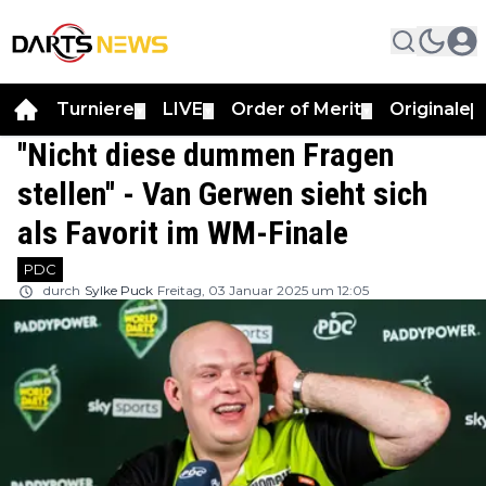
Turniere
LIVE
Order of Merit
Originale
▼
▼
▼
▼
''Nicht diese dummen Fragen
stellen'' - Van Gerwen sieht sich
als Favorit im WM-Finale
PDC
durch
Sylke Puck
Freitag, 03 Januar 2025 um 12:05