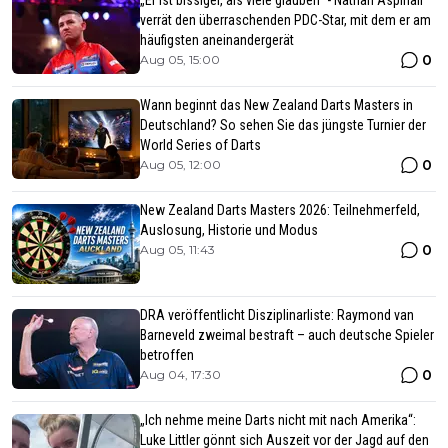
verrät den überraschenden PDC-Star, mit dem er am
häufigsten aneinandergerät
0
Aug 05, 15:00
Wann beginnt das New Zealand Darts Masters in
Deutschland? So sehen Sie das jüngste Turnier der
World Series of Darts
0
Aug 05, 12:00
New Zealand Darts Masters 2026: Teilnehmerfeld,
Auslosung, Historie und Modus
0
Aug 05, 11:43
DRA veröffentlicht Disziplinarliste: Raymond van
Barneveld zweimal bestraft – auch deutsche Spieler
betroffen
0
Aug 04, 17:30
„Ich nehme meine Darts nicht mit nach Amerika“:
Luke Littler gönnt sich Auszeit vor der Jagd auf den