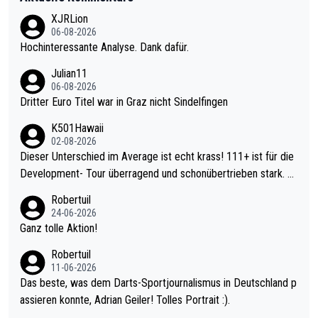
XJRLion
06-08-2026
Hochinteressante Analyse. Dank dafür.
Julian11
06-08-2026
Dritter Euro Titel war in Graz nicht Sindelfingen
K501Hawaii
02-08-2026
Dieser Unterschied im Average ist echt krass! 111+ ist für die
Development- Tour überragend und schonübertrieben stark. U
nter 60 im Ave dagegen eigentlich schon zu schwach - gerade
Robertuil
mal 40+ erst recht. Da gewinnst keinen Blumentopf - ist ja noc
24-06-2026
h krasser wie ein Pokalspiel eines Kreisligisten vs einem Bund
Ganz tolle Aktion!
esligisten.
Robertuil
11-06-2026
Das beste, was dem Darts-Sportjournalismus in Deutschland p
assieren konnte, Adrian Geiler! Tolles Portrait :).