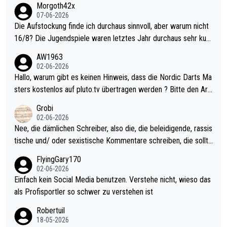
Morgoth42x
07-06-2026
Die Aufstockung finde ich durchaus sinnvoll, aber warum nicht
16/8? Die Jugendspiele waren letztes Jahr durchaus sehr kurz
weilig und besser anzuschauen, als manch Erwachsenenspiel.
AW1963
Allerdings ist Mitchell Lawrie als Nummer 1 der Welt eh qualifi
02-06-2026
ziert. Somit ändert die automatische Qualifikation des Weltmei
Hallo, warum gibt es keinen Hinweis, dass die Nordic Darts Ma
sters erstmal nichts. Ich denke sie wollen damit für nächstes J
sters kostenlos auf pluto.tv übertragen werden ? Bitte den Arti
ahr vorsorgen, denn da ist er alt genug für die PDC und wird w
kel aktualisieren, danke!
Grobi
ohl wenig WDF Turniere spielen. Dies war bei Archie Self letzt
02-06-2026
es Jahr der Fall. Er musste als amtierender Weltmeister durch
Nee, die dämlichen Schreiber, also die, die beleidigende, rassis
den Qualifier und ich glaube kaum, dass Mitchel sich das (in Ve
tische und/ oder sexistische Kommentare schreiben, die sollte
gas) antun würde, wenn er doch eigentlich die PDC-WM als Zi
n das einfach mal bleiben lassen. Sollten besser mal ihr eigene
FlyingGary170
el hat.
s Leben in den Griff kriegen. Nur eins wundert mich: Luke Little
02-06-2026
r war doch neulich erst derjenige, der über Social Media GvV p
Einfach kein Social Media benutzen. Verstehe nicht, wieso das
rovoziert hat. Und Littlers Mutter schießt öfters mal gegen Ric
als Profisportler so schwer zu verstehen ist
ardo Pietreczko auf Social Media. Hmmmm. Finde den Fehler!
Robertuil
18-05-2026