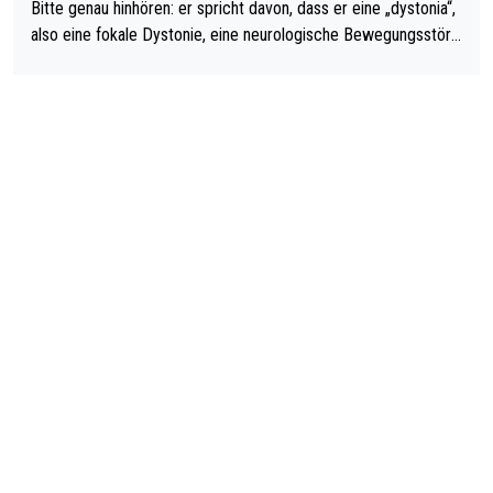
Bitte genau hinhören: er spricht davon, dass er eine „dystonia“,
also eine fokale Dystonie, eine neurologische Bewegungsstöru
ng, bei der unkontrolliert Bewegungen und Krämpfe erzeugt w
erden, im Arm hat. Und, dass Medikamente ihm helfen! Ich glau
be immer noch, dass sehr viele der Dartits-Fälle fälschlich psy
chologisiert werden und eigentlich fokale Dystonien sind. Und
diese könnten teils wirksam behandelt werden! Dafür müsste
man nur zum Neurologen und nicht zum Mentaltrainer gehen…