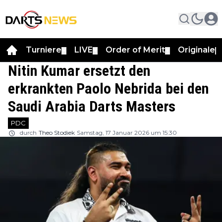
Turniere
LIVE
Order of Merit
Originale
▼
▼
▼
▼
Nitin Kumar ersetzt den
erkrankten Paolo Nebrida bei den
Saudi Arabia Darts Masters
PDC
durch
Theo Stodiek
Samstag, 17 Januar 2026 um 15:30