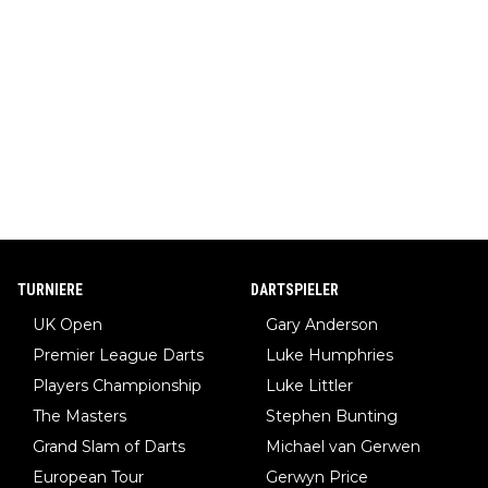
TURNIERE
DARTSPIELER
UK Open
Gary Anderson
Premier League Darts
Luke Humphries
Players Championship
Luke Littler
The Masters
Stephen Bunting
Grand Slam of Darts
Michael van Gerwen
European Tour
Gerwyn Price